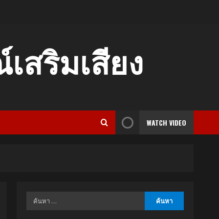
์เสริมเสียง
WATCH VIDEO
ค้นหา
สำหรับ: