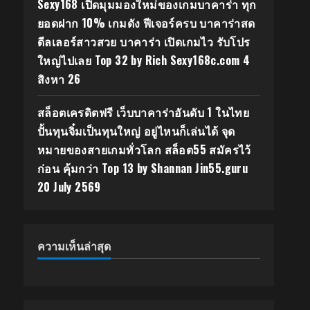
Sexy168 เปิดมุมมองใหม่ของเกมบาคาร่า ทุก
ยอดฝาก 10% เกมดัง ฟีเจอร์ครบ บาคาร่าสด
ดีลเลอร์สาวสวย บาคาร่า เปิดเกมไว รับโปร
ใหญ่ไปเลย Top 32 by Rich Sexy168c.com 4
สิงหา 26
สล็อตเครดิตฟรี เว็บบาคาร่าอันดับ 1 ในไทย
ปั้นทุนจิ๋มเป็นทุนใหญ่ อยู่ไหนก็เล่นได้ จุด
หมายของสายเกมทั่วโลก สล็อต55 สมัครไว้
ก่อน คุ้มกว่า Top 13 by Shannan Jin55.guru
20 July 2569
ความเห็นล่าสุด