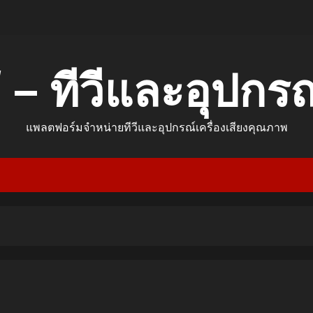
V – ทีวีและอุปกรณ
แพลตฟอร์มจำหน่ายทีวีและอุปกรณ์เครื่องเสียงคุณภาพ