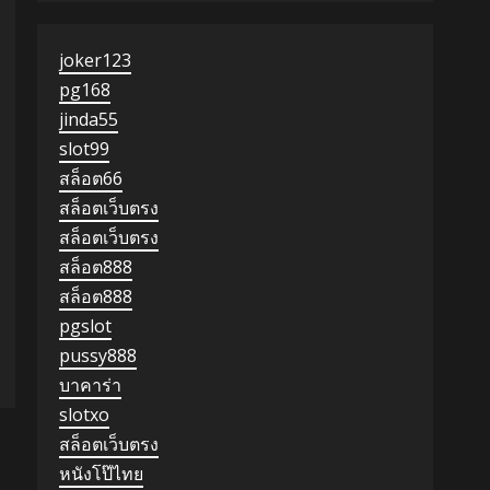
joker123
pg168
jinda55
slot99
สล็อต66
สล็อตเว็บตรง
สล็อตเว็บตรง
สล็อต888
สล็อต888
pgslot
pussy888
บาคาร่า
slotxo
สล็อตเว็บตรง
หนังโป๊ไทย