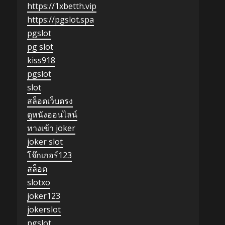
https://1xbetth.vip
https://pgslot.spa
pgslot
pg slot
kiss918
pgslot
slot
สล็อตเว็บตรง
ดูหนังออนไลน์
ทางเข้า joker
joker slot
โจ๊กเกอร์123
สล็อต
slotxo
joker123
jokerslot
pgslot