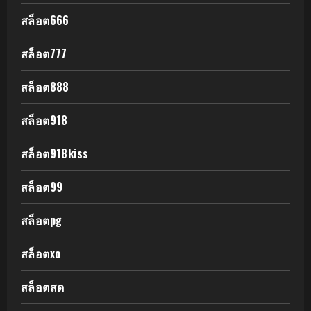
สล็อต666
สล็อต777
สล็อต888
สล็อต918
สล็อต918kiss
สล็อต99
สล็อตpg
สล็อตxo
สล็อตสด