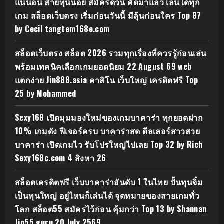
แน่นอน สายทุนน้อย สมัครด่วน คัดมาแล้ว เล่นได้ทุก
เกม สล็อตเว็บตรง เริ่มก่อนวันนี้ มีลุ้นก่อนใคร Top 87
by Cecil tangtem168e.com
สล็อตเว็บตรง สล็อต 2026 รวมทุกเรื่องที่ควรรู้ก่อนเล่น
พร้อมเทคนิคเลือกเกมยอดนิยม 22 August 69 web
แตกง่าย Jin888.asia คาสิโน เว็บใหญ่ เครดิตฟรี Top
25 by Mohammed
Sexy168 เปิดมุมมองใหม่ของเกมบาคาร่า ทุกยอดฝาก
10% เกมดัง ฟีเจอร์ครบ บาคาร่าสด ดีลเลอร์สาวสวย
บาคาร่า เปิดเกมไว รับโปรใหญ่ไปเลย Top 32 by Rich
Sexy168c.com 4 สิงหา 26
สล็อตเครดิตฟรี เว็บบาคาร่าอันดับ 1 ในไทย ปั้นทุนจิ๋ม
เป็นทุนใหญ่ อยู่ไหนก็เล่นได้ จุดหมายของสายเกมทั่ว
โลก สล็อต55 สมัครไว้ก่อน คุ้มกว่า Top 13 by Shannan
Jin55.guru 20 July 2569