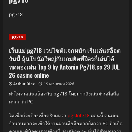
pg718
pg718
เว็บแม่ pg718 เวปไซต์แจกหนัก เริ่มเล่นสล็อต
วันนี้ ลุ้นโบนัสใหญ่กับเกมฮิตที่ใครก็เล่นได้
ทดลองเล่น Top 9 by Antonio Pg718.co 29 JUL
26 casino online
Arthur Diaz
19 พฤษภาคม 2026
ทำไมคนเล่นสล็อตกับ pg718 โดยมากถึงเล่นผ่านมือถือ
มากกว่า PC
ไม่เชื่อก็จะต้องเชื่อครับผมว่า
pgslot718
ตอนนี้ คนเล่น
จำนวนมากจะเข้าใช้งานผ่านมือถือมากยิ่งกว่า PC ถ้าเกิด
คุณลองพินิจคนรอบข้างที่เล่นสล็อต จะเห็นได้ชัดเจนกว่า