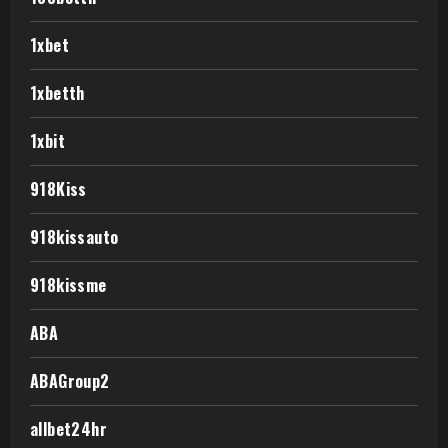
1xbet
1xbetth
1xbit
918Kiss
918kissauto
918kissme
ABA
ABAGroup2
allbet24hr