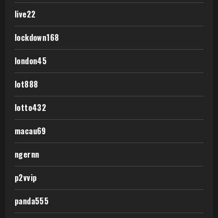
live22
lockdown168
london45
lot888
lotto432
macau69
ngernn
p2vvip
panda555