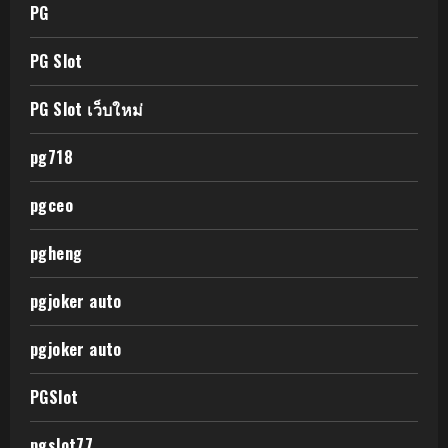
PG
PG Slot
PG Slot เว็บใหม่
pg718
pgceo
pgheng
pgjoker auto
pgjoker auto
PGSlot
pgslot77