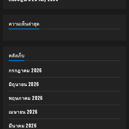
ความเห็นล่าสุด
คลังเก็บ
กรกฎาคม 2026
มิถุนายน 2026
พฤษภาคม 2026
เมษายน 2026
มีนาคม 2026