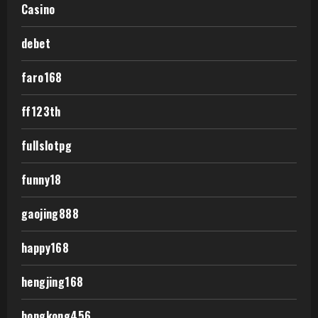
Casino
debet
faro168
ff123th
fullslotpg
funny18
gaojing888
happy168
hengjing168
hongkong456