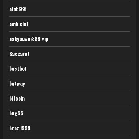
alot666
amb slot
askyouwin888 vip
Baccarat
bestbet
betway
bitcoin
bng55
brazil999