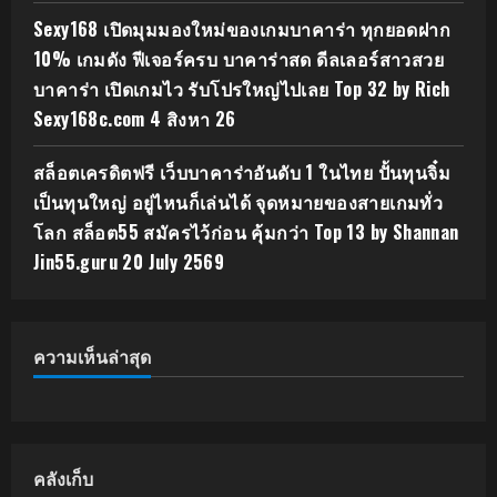
Sexy168 เปิดมุมมองใหม่ของเกมบาคาร่า ทุกยอดฝาก
10% เกมดัง ฟีเจอร์ครบ บาคาร่าสด ดีลเลอร์สาวสวย
บาคาร่า เปิดเกมไว รับโปรใหญ่ไปเลย Top 32 by Rich
Sexy168c.com 4 สิงหา 26
สล็อตเครดิตฟรี เว็บบาคาร่าอันดับ 1 ในไทย ปั้นทุนจิ๋ม
เป็นทุนใหญ่ อยู่ไหนก็เล่นได้ จุดหมายของสายเกมทั่ว
โลก สล็อต55 สมัครไว้ก่อน คุ้มกว่า Top 13 by Shannan
Jin55.guru 20 July 2569
ความเห็นล่าสุด
คลังเก็บ