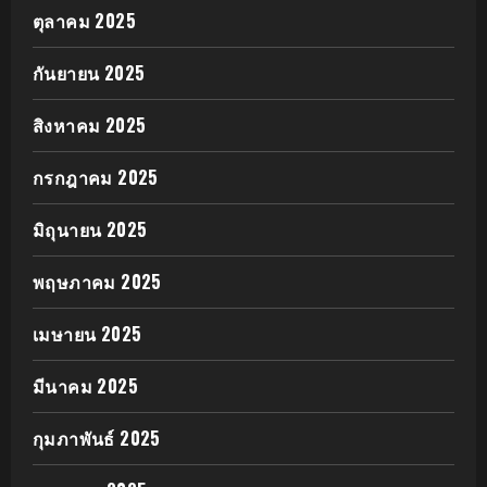
ตุลาคม 2025
กันยายน 2025
สิงหาคม 2025
กรกฎาคม 2025
มิถุนายน 2025
พฤษภาคม 2025
เมษายน 2025
มีนาคม 2025
กุมภาพันธ์ 2025