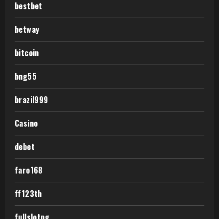
bestbet
betway
bitcoin
bng55
brazil999
Casino
debet
faro168
ff123th
fullslotpg