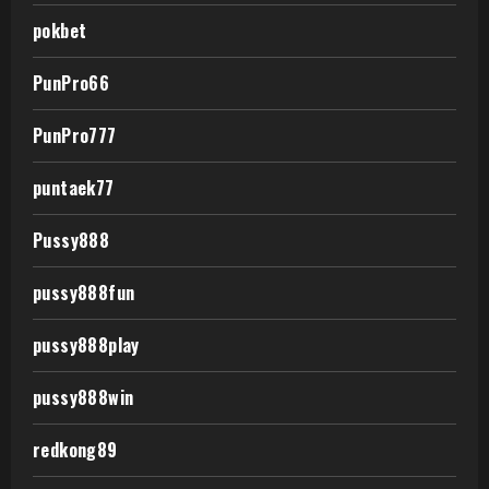
pokbet
PunPro66
PunPro777
puntaek77
Pussy888
pussy888fun
pussy888play
pussy888win
redkong89