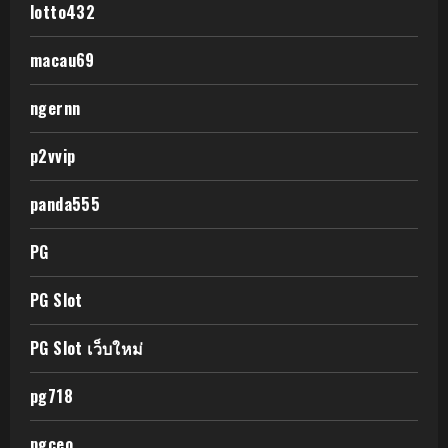
lotto432
macau69
ngernn
p2vvip
panda555
PG
PG Slot
PG Slot เว็บใหม่
pg718
pgceo