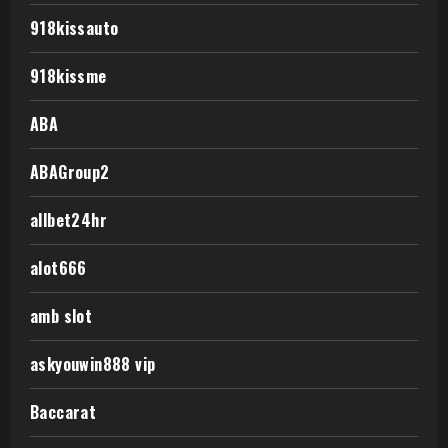
918kissauto
918kissme
ABA
ABAGroup2
allbet24hr
alot666
amb slot
askyouwin888 vip
Baccarat