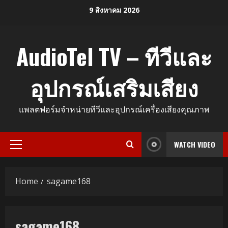
Skip
9 สิงหาคม 2026
to
content
AudioTel TV – ทีวีและ
อุปกรณ์เสริมเสียง
แพลตฟอร์มจำหน่ายทีวีและอุปกรณ์เครื่องเสียงคุณภาพ
WATCH VIDEO
Primary
Menu
Home
sagame168
sagame168