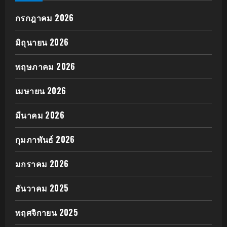
กรกฎาคม 2026
มิถุนายน 2026
พฤษภาคม 2026
เมษายน 2026
มีนาคม 2026
กุมภาพันธ์ 2026
มกราคม 2026
ธันวาคม 2025
พฤศจิกายน 2025