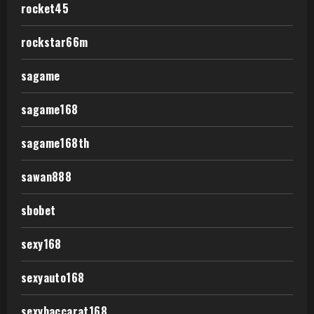
rocket45
rockstar66m
sagame
sagame168
sagame168th
sawan888
sbobet
sexy168
sexyauto168
sexybaccarat168