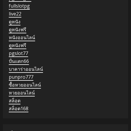
fullslotpg
live22
ดูหนัง
ดูหนังฟรี
หนังออนไลน์
ดูหนังฟรี
pgslot77
ปั่นแตก66
บาคาร่าออนไลน์
punpro777
ซื้อหวยออนไลน์
หวยออนไลน์
สล็อต
สล็อต168