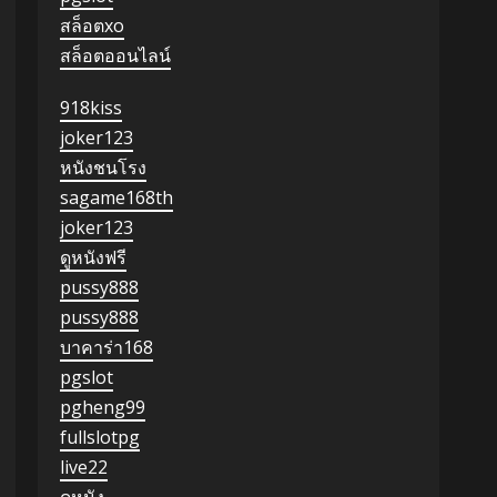
สล็อตxo
สล็อตออนไลน์
918kiss
joker123
หนังชนโรง
sagame168th
joker123
ดูหนังฟรี
pussy888
pussy888
บาคาร่า168
pgslot
pgheng99
fullslotpg
live22