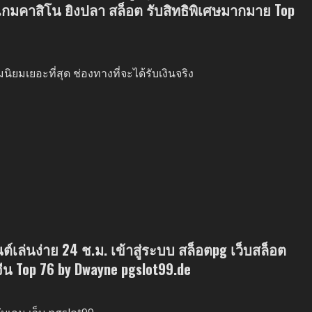
 เกมคาสิโน ยิงปลา สล็อต รับสิทธิพิเศษมากมาย Top
ิยมเยอะที่สุด ช่องทางที่จะได้รับเงินจริง
นต์เล่นง่าย 24 ช.ม. เข้าสู่ระบบ สล็อตpg เว็บสล็อต
ีน Top 76 by Dwayne pgslot99.de