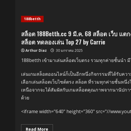
188betth
สล็อต 188Betth.cc 9 มี.ค. 68 สล็อต เว็บ แต
สล็อต ทดลองเล่น Top 27 by Carrie
Arthur Diaz
30 มกราคม 2025
188betth เข้ามาเล่นสล็อตเว็บตรง รวมทุกค่ายชั้นนำ มี
เล่นเกมสล็อตออนไลน์ก็เป็นอีกหนึ่งกิจกรรมที่ได้รับควา
เลือกเล่นสล็อตเว็บไซต์ตรง สล็อต ที่รวมทุกค่ายชั้นหนึ่
เหนือจากจะได้สัมผัสกับเกมสล็อตคุณภาพจากนานัปการค่
ด้วย
<iframe width="640" height="360" src="//www.yo
Read
Read More