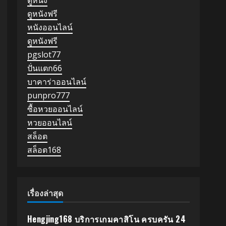
ดูหนัง
ดูหนังฟรี
หนังออนไลน์
ดูหนังฟรี
pgslot77
ปั่นแตก66
บาคาร่าออนไลน์
punpro777
ซื้อหวยออนไลน์
หวยออนไลน์
สล็อต
สล็อต168
เรื่องล่าสุด
Hengjing168 บริการเกมคาสิโน ครบครัน 24