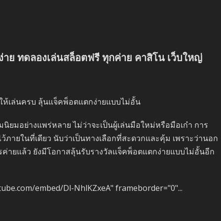
กง่าย ทดลองเล่นสล็อตฟรี ทุกค่าย คาสิโน เว็บใหญ่
ให้เล่นครบ ลุ้นแจ็คพ็อตแตกง่ายแบบไม่อั้น
มนิยมอย่างแพร่หลาย ไม่ว่าจะเป็นผู้เล่นมือใหม่หรือมือเก๋า การ
งไว้ภายในที่เดียว นับว่าเป็นทางเลือกที่สะดวกและคุ้ม เพราะว่านอก
ายแล้ว ยังมีโอกาสลุ้นรับรางวัลแจ็คพ็อตแตกง่ายแบบไม่อั้นอีก
utube.com/embed/Dl-NhlKZxeA" frameborder="0"...