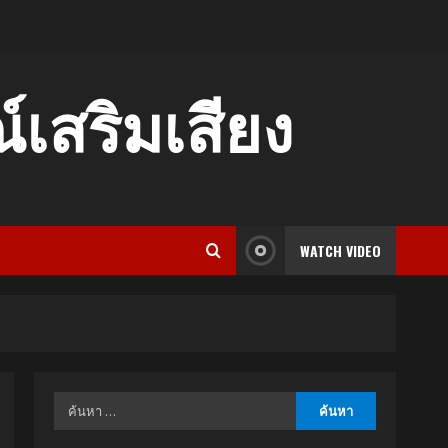
์เสริมเสียง
WATCH VIDEO
ค้นหา
สำหรับ: