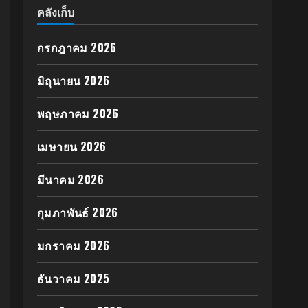
คลังเก็บ
กรกฎาคม 2026
มิถุนายน 2026
พฤษภาคม 2026
เมษายน 2026
มีนาคม 2026
กุมภาพันธ์ 2026
มกราคม 2026
ธันวาคม 2025