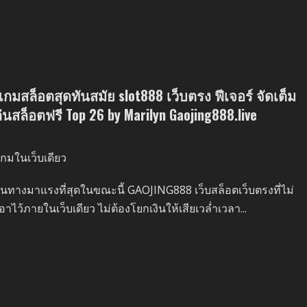
กมสล็อตสุดทันสมัย slot888 เว็บตรง ฟีเจอร์ จัดเต็ม
นสล็อตฟรี Top 26 by Marilyn Gaojing888.live
เกมในเว็บเดียว
ินทางมาแรงที่สุดในขณะนี้ GAOJING888 เว็บสล็อตเว็บตรงที่ไม่
าไว้ภายในเว็บเดียว ไม่ต้องโยกเงินให้เสียเวล่ำเวลา...