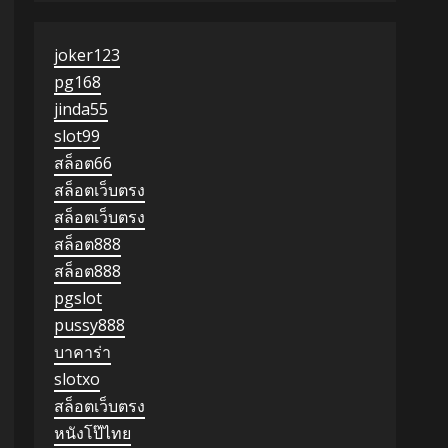
joker123
pg168
jinda55
slot99
สล็อต66
สล็อตเว็บตรง
สล็อตเว็บตรง
สล็อต888
สล็อต888
pgslot
pussy888
บาคาร่า
slotxo
สล็อตเว็บตรง
หนังโป๊ไทย