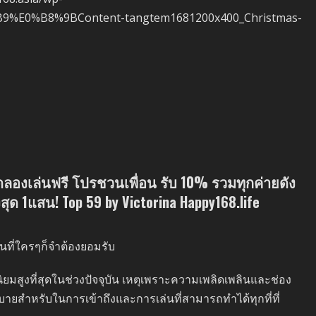
9%E0%B8%9BContent-tangtem1681200x400_Christmas-
ดลองเล่นฟรี โปรชวนเพื่อน รับ 10% รวมทุกค่ายดัง
สุด 1แสน! Top 59 by Victorina Happy168.life
นที่ใครๆก็จำต้องยอมรับ
ิยมสูงที่สุดในช่วงปัจจุบัน เหตุเพราะความเพลิดเพลินและช่อง
สำหรับในการเข้าถึงและการเล่นที่สามารถทำได้ทุกที่ที่