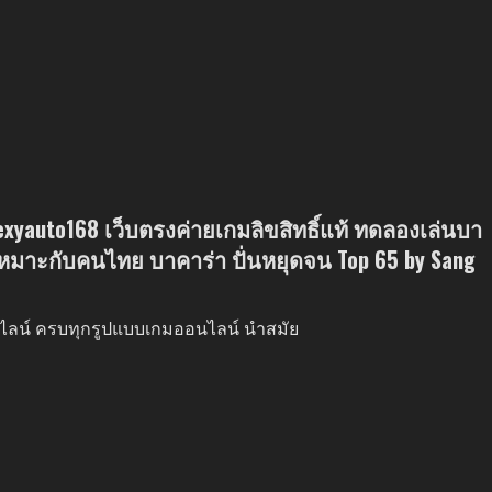
sexyauto168 เว็บตรงค่ายเกมลิขสิทธิ์แท้ ทดลองเล่นบา
เหมาะกับคนไทย บาคาร่า ปั่นหยุดจน Top 65 by Sang
นไลน์ ครบทุกรูปแบบเกมออนไลน์ นำสมัย