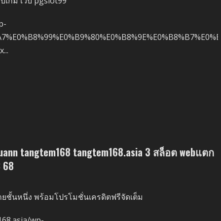
เกม เว็บ pgslot99
p-
%B8%A7%E0%B8%99%E0%B9%80%E0%B8%9E%E0%B8%B7%E
...
 Luann tangtem168 tangtem168.asia 3 สล็อต webแตก
B 68
ชั้นหนึ่ง พร้อมโปรโมชั่นเครดิตฟรีจัดเต็ม
168.asia/wp-