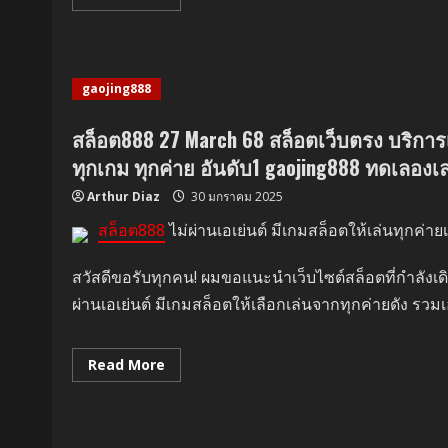
more
about
สล็อต
188Betth.cc
9
มี.ค.
gaojing888
68
สล็อต
เว็บ
แตก
สล็อต888 27 March 68 สล็อตเว็บตรง บริการเ
ง่าย
ทดลอง
ทุกเกม ทุกค่าย อันดับ1 gaojing888 ทดเลองเล่
เล่น
สล็อต
Arthur Diaz
30 มกราคม 2025
ฟรี
ทุก
สล็อต888
ไม่ผ่านเอเย่นต์ มีเกมสล็อตให้เล่นทุกค่าย
ค่าย
คา
สิโน
เว็บ
สวัสดีขอรับทุกคน! ผมขอแนะนำเว็บไซต์สล็อตที่กำลังเด
ใหญ่
สล็อต
ผ่านเอเย่นต์ มีเกมสล็อตให้เลือกเล่นจากทุกค่ายดัง รวมเอ
ทดลอง
เล่น
Top
27
Read
Read More
by
more
Carrie
about
สล็อต888
27
March
68