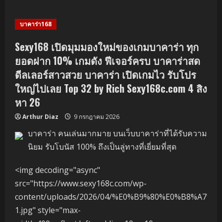
เว็บ
ลุ้น
ตรง
ก่อน
สล็อต
ใคร
บาคาร่า168
2026
Top
รวม
87
ทุก
by
Sexy168 เปิดมุมมองใหม่ของเกมบาคาร่า ทุก
เรื่อง
Cecil
ที่
tangtem168e.com
ยอดฝาก 10% เกมดัง ฟีเจอร์ครบ บาคาร่าสด
ควร
รู้
ดีลเลอร์สาวสวย บาคาร่า เปิดเกมไว รับโปร
ก่อน
เล่น
ใหญ่ไปเลย Top 32 by Rich Sexy168c.com 4 สิง
พร้อม
เทคนิค
หา 26
เลือก
เกม
Arthur Diaz
9 กรกฎาคม 2026
ยอด
นิยม
22
บาคาร่า คนเล่นมากมาย บนเว็บบาคาร่าที่ได้รับความ
August
69
นิยม รับโบนัส 100% ถึงเป็นลู่ทางที่เยี่ยมที่สุด
web
แตก
ง่าย
<img decoding="async"
Jin888.asia
คา
src="https://www.sexy168c.com/wp-
สิโน
เว็บ
content/uploads/2026/04/%E0%B9%80%E0%B8%
ใหญ่
เครดิต
1.jpg" style="max-
ฟรี
Top