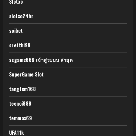
Slotxo
slotxo24hr
soibet
sretthi99
ssgame666 เข้าสู่ระบบ ล่าสุด
SuperGame Slot
tangtem168
teenoi888
temmax69
UFA11k