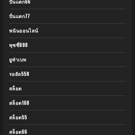
ปั่นแตก66
ปั่นแตก77
พนันออนไลน์
พุซซี่888
ยูฟ่าเบท
รอยัล558
สล็อต
สล็อต168
สล็อต55
สล็อต66