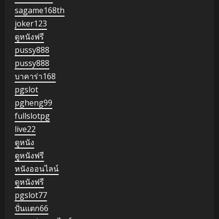
sagame168th
joker123
ดูหนังฟรี
pussy888
pussy888
บาคาร่า168
pgslot
pgheng99
fullslotpg
live22
ดูหนัง
ดูหนังฟรี
หนังออนไลน์
ดูหนังฟรี
pgslot77
ปั่นแตก66