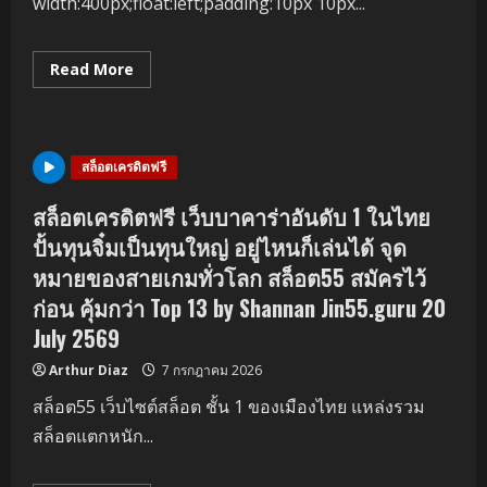
width:400px;float:left;padding:10px 10px...
25
by
Mohammed
Read
Read More
more
about
Sexy168
เปิด
มุม
มอง
สล็อตเครดิตฟรี
ใหม่
ของ
เกม
สล็อตเครดิตฟรี เว็บบาคาร่าอันดับ 1 ในไทย
บา
คา
ปั้นทุนจิ๋มเป็นทุนใหญ่ อยู่ไหนก็เล่นได้ จุด
ร่า
ทุก
หมายของสายเกมทั่วโลก สล็อต55 สมัครไว้
ยอด
ฝาก
ก่อน คุ้มกว่า Top 13 by Shannan Jin55.guru 20
10%
เกม
July 2569
ดัง
ฟีเจอร์
Arthur Diaz
7 กรกฎาคม 2026
ครบ
บา
คา
สล็อต55 เว็บไซต์สล็อต ชั้น 1 ของเมืองไทย แหล่งรวม
ร่า
สด
สล็อตแตกหนัก...
ดีล
เลอ
ร์