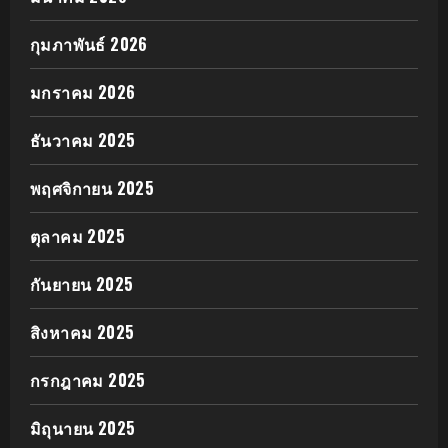
กุมภาพันธ์ 2026
มกราคม 2026
ธันวาคม 2025
พฤศจิกายน 2025
ตุลาคม 2025
กันยายน 2025
สิงหาคม 2025
กรกฎาคม 2025
มิถุนายน 2025