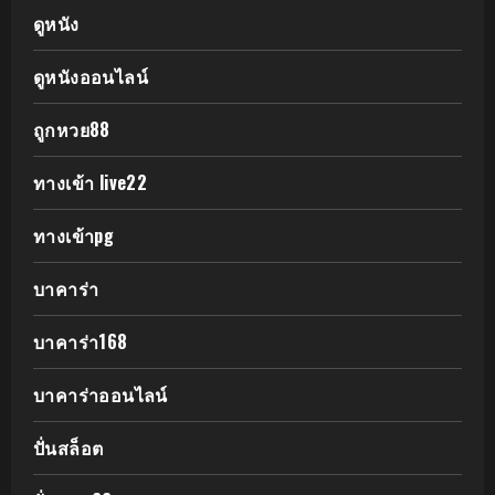
ดูหนัง
ดูหนังออนไลน์
ถูกหวย88
ทางเข้า live22
ทางเข้าpg
บาคาร่า
บาคาร่า168
บาคาร่าออนไลน์
ปั่นสล็อต