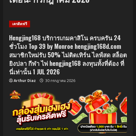
เครดิตฟรี
Hengjing168 บริการเกมคาสิโน ครบครัน 24
ชั่วโมง Top 39 by Monroe hengjing168d.com
สมาชิกใหม่รับ 50% ไม่ติดเทิร์น ไลฟ์สด สล็อต
ยิงปลา กีฬา ไพ่ hengjing168 ลงทุนทั้งที่ต้อง ที่
นี่เท่านั้น 1 JUL 2026
Arthur Diaz
30 กรกฎาคม 2026