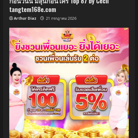
ก่อนวันนี้ มีลุ้นก่อนใคร Top 87 by Cecil
ใหม่
รับ
tangtem168e.com
50%
ไม่
Arthur Diaz
21 กรกฎาคม 2026
ติด
เทิร์น
ไลฟ์
สด
สล็อต
ยิง
ปลา
กีฬา
ไพ่
hengjing168
ลงทุน
ทั้ง
ที่
ต้อง
ที่
นี่
เท่านั้น
1
JUL
2026