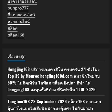
บาคาร่าออนไลน์
punpro777
ซื้อหวยออนไลน์
หวยออนไลน์
สล็อต
สล็อต168
เรื่องล่าสุด
Hengjing168 บริการเกมคาสิโน ครบครัน 24 ชั่วโมง
Top 39 by Monroe hengjing168d.com สมาชิกใหม่รับ
50% ไม่ติดเทิร์น ไลฟ์สด สล็อต ยิงปลา กีฬา ไพ่
hengjing168 ลงทุนทั้งที่ต้อง ที่นี่เท่านั้น 1 JUL 2026
Tangtem168 28 September 2026 สล็อต168 สายแตก
ลุ้นกำไรแบบไม่เสียฟีล ฝากมาคุ้มค่า ไม่กินมาม่า