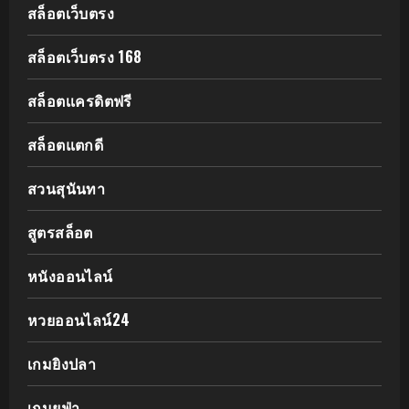
สล็อตเว็บตรง
สล็อตเว็บตรง 168
สล็อตเเครดิตฟรี
สล็อตแตกดี
สวนสุนันทา
สูตรสล็อต
หนังออนไลน์
หวยออนไลน์24
เกมยิงปลา
เกมยูฟ่า