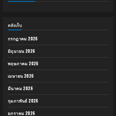
คลังเก็บ
กรกฎาคม 2026
มิถุนายน 2026
พฤษภาคม 2026
เมษายน 2026
มีนาคม 2026
กุมภาพันธ์ 2026
มกราคม 2026