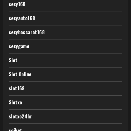
sexy168
sexyauto168
sexybaccarat168
sexygame
Slot
Slot Online
slot168
Slotxo
slotxo24hr
soibet