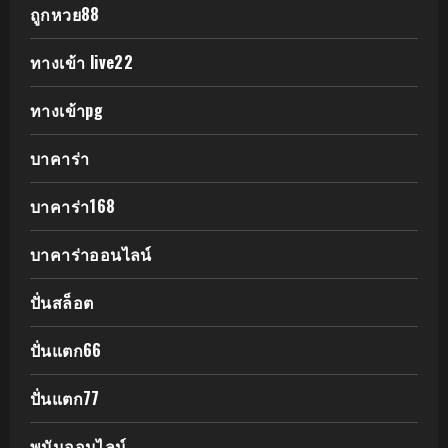
ถูกหวย88
ทางเข้า live22
ทางเข้าpg
บาคาร่า
บาคาร่า168
บาคาร่าออนไลน์
ปั่นสล็อต
ปั่นแตก66
ปั่นแตก77
พนันออนไลน์