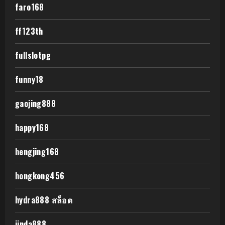
faro168
ff123th
fullslotpg
funny18
gaojing888
happy168
hengjing168
hongkong456
hydra888 สล็อต
jinda888