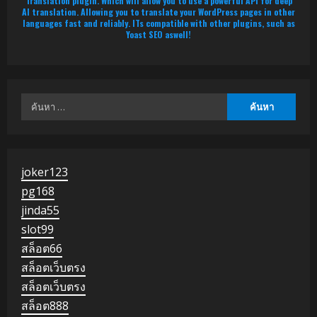
Translation plugin
. Which will allow you to use a powerful API for deep
AI translation. Allowing you to translate your WordPress pages in other
languages fast and reliably. ITs compatible with other plugins, such as
Yoast SEO aswell!
ค้นหา
สำหรับ:
joker123
pg168
jinda55
slot99
สล็อต66
สล็อตเว็บตรง
สล็อตเว็บตรง
สล็อต888