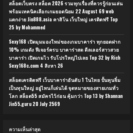
สล็อตเว็บตรง สล็อต 2026 รวมทุกเรื่องที่ควรรู้ก่อนเล่น
พร้อมเทคนิคเลือกเกมยอดนิยม 22 August 69 web
แตกง่าย Jin888.asia คาสิโน เว็บใหญ่ เครดิตฟรี Top
25 by Mohammed
Sexy168 เปิดมุมมองใหม่ของเกมบาคาร่า ทุกยอดฝาก
10% เกมดัง ฟีเจอร์ครบ บาคาร่าสด ดีลเลอร์สาวสวย
บาคาร่า เปิดเกมไว รับโปรใหญ่ไปเลย Top 32 by Rich
Sexy168c.com 4 สิงหา 26
สล็อตเครดิตฟรี เว็บบาคาร่าอันดับ 1 ในไทย ปั้นทุนจิ๋ม
เป็นทุนใหญ่ อยู่ไหนก็เล่นได้ จุดหมายของสายเกมทั่ว
โลก สล็อต55 สมัครไว้ก่อน คุ้มกว่า Top 13 by Shannan
Jin55.guru 20 July 2569
ความเห็นล่าสุด