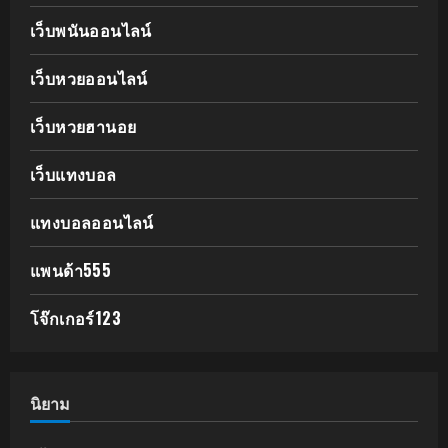
เว็บพนันออนไลน์
เว็บหวยออนไลน์
เว็บหวยฮานอย
เว็บแทงบอล
แทงบอลออนไลน์
แพนด้า555
โจ๊กเกอร์123
นิยาม