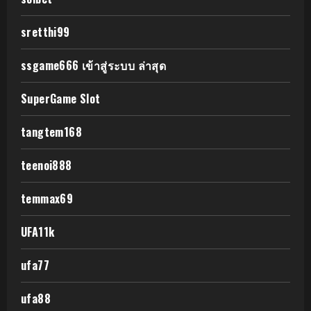
sretthi99
ssgame666 เข้าสู่ระบบ ล่าสุด
SuperGame Slot
tangtem168
teenoi888
temmax69
UFA11k
ufa77
ufa88