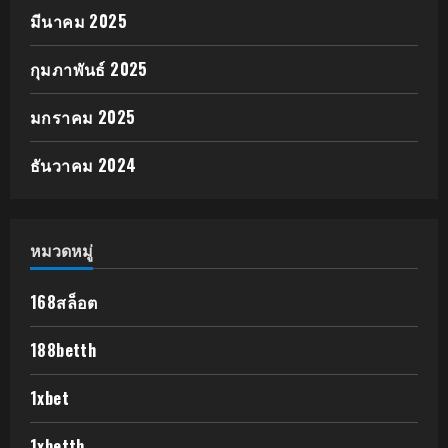
มีนาคม 2025
กุมภาพันธ์ 2025
มกราคม 2025
ธันวาคม 2024
หมวดหมู่
168สล็อต
188betth
1xbet
1xbetth