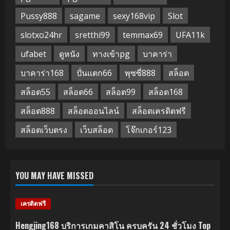
Pussy888
sagame
sexy168vip
Slot
slotxo24hr
sretthi99
temmax69
UFA11k
ufabet
ดูหนัง
ทางเข้าpg
บาคาร่า
บาคาร่า168
ปั่นแตก66
พุซซี่888
สล็อต
สล็อต55
สล็อต66
สล็อต99
สล็อต168
สล็อต888
สล็อตออนไลน์
สล็อตเครดิตฟรี
สล็อตเว็บตรง
เว็บสล็อต
โจ๊กเกอร์123
YOU MAY HAVE MISSED
เครดิตฟรี
Hengjing168 บริการเกมคาสิโน ครบครัน 24 ชั่วโมง Top