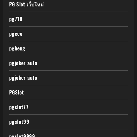
PG Slot เว็บใหม่
pg718
pgceo
pgheng
pgjoker auto
pgjoker auto
PGSlot
pgslot77
pgslot99
pgslot9999