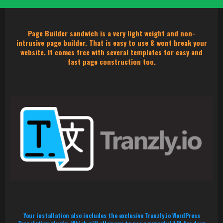
Page Builder sandwich is a very light weight and non-
intrusive page builder. That is easy to use & wont break your
website. It comes free with several templates for easy and
fast page construction too.
Your installation also includes the exclusive Tranzly.io
WordPress