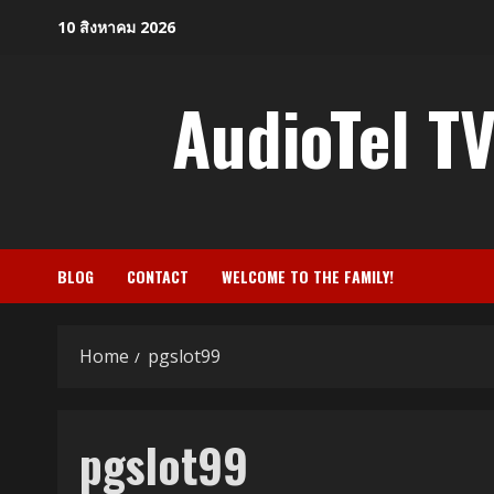
Skip
10 สิงหาคม 2026
to
content
AudioTel T
BLOG
CONTACT
WELCOME TO THE FAMILY!
Home
pgslot99
pgslot99