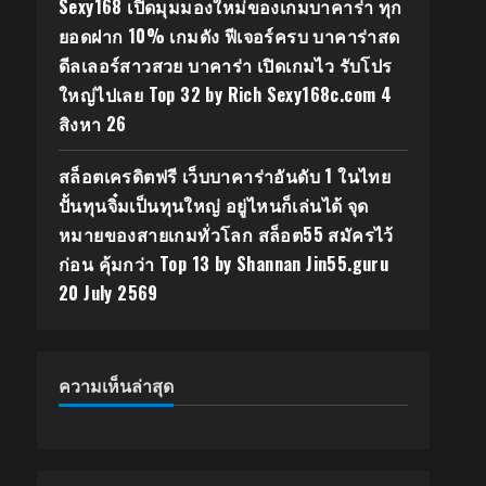
Sexy168 เปิดมุมมองใหม่ของเกมบาคาร่า ทุก
ยอดฝาก 10% เกมดัง ฟีเจอร์ครบ บาคาร่าสด
ดีลเลอร์สาวสวย บาคาร่า เปิดเกมไว รับโปร
ใหญ่ไปเลย Top 32 by Rich Sexy168c.com 4
สิงหา 26
สล็อตเครดิตฟรี เว็บบาคาร่าอันดับ 1 ในไทย
ปั้นทุนจิ๋มเป็นทุนใหญ่ อยู่ไหนก็เล่นได้ จุด
หมายของสายเกมทั่วโลก สล็อต55 สมัครไว้
ก่อน คุ้มกว่า Top 13 by Shannan Jin55.guru
20 July 2569
ความเห็นล่าสุด