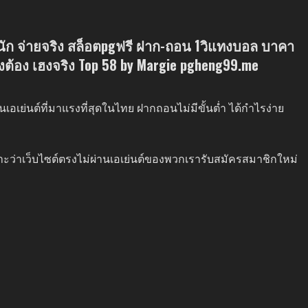
หนัก จ่ายจริง สล็อตpgฟรี ฝาก-ถอน 1วิแทงบอล บาคา
้อง เฮงจริง Top 58 by Margie pgheng99.me
นเอเย่นต์ที่มาแรงที่สุดในไทย ฝากถอนไม่มีขั้นต่ำ ได้กำไรง่าย
ะว่าเว็บไซต์ตรงไม่ผ่านเอเย่นต์ของพวกเรารับสมัครสมาชิกใหม่