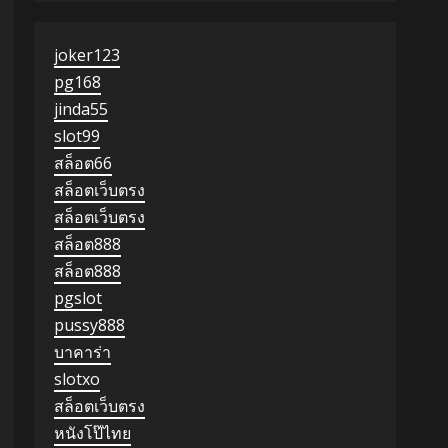
joker123
pg168
jinda55
slot99
สล็อต66
สล็อตเว็บตรง
สล็อตเว็บตรง
สล็อต888
สล็อต888
pgslot
pussy888
บาคาร่า
slotxo
สล็อตเว็บตรง
หนังโป๊ไทย