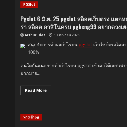
SEP
PGSlot
25
pgslot
พี
จี
Pgslot 6 มิ.ย. 25 pgslot สล็อตเว็บตรง แตก
เฮง99
ยก
ร่า สล็อต คาสิโนครบ pgheng99 อยากดวงเฮงต
เทพ
การ
Arthur Diaz
13 เมษายน 2025
ลงทุน
ไว้
สนุกกับการทำผลกำไรบน
pgslot
เว็บไซต์ตรงไม่ผ่า
ที่
เดียว
100%
สมาชิก
ใหม่
รับ
250%
คนใดกันแน่อยากทำกำไรบน pgslot เข้ามาได้เลย! เพรา
ไม่
ผ่าน
มากมาย...
เอเย่นต์Pgslot,
Sagaming,
Ambslot
pgheng99
Read
Read More
เฉพาะ
more
วัน
about
นี้
Pgslot
รับ
6
เลย
มิ.ย.
โบนัส
25
ฟรี
ทางเข้าpg
pgslot
Top
สล็อต
78
เว็บ