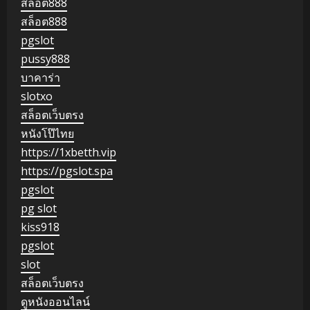
สล็อต888
2568
สล็อต888
pgslot
pussy888
บาคาร่า
slotxo
สล็อตเว็บตรง
หนังโป๊ไทย
https://1xbetth.vip
https://pgslot.spa
pgslot
pg slot
kiss918
pgslot
slot
สล็อตเว็บตรง
ดูหนังออนไลน์