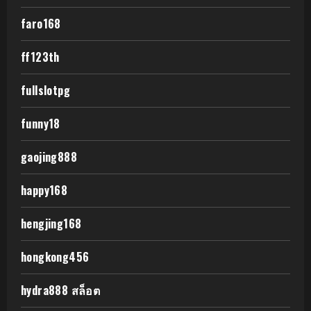
faro168
ff123th
fullslotpg
funny18
gaojing888
happy168
hengjing168
hongkong456
hydra888 สล็อต