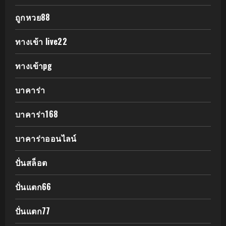
ถูกหวย88
ทางเข้า live22
ทางเข้าpg
บาคาร่า
บาคาร่า168
บาคาร่าออนไลน์
ปั่นสล็อต
ปั่นแตก66
ปั่นแตก77