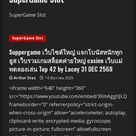
SuperGame Slot
SuperGame Slot
Suppergame เว็บไซต์ใหญ่ แจกโบนัสหนักทุก
ยูส เว็บรวมเกมสล็อตค่ายใหญ่ casino เว็บแม่
ทดลองเล่น Top 42 by Lacey 31 DEC 2568
Arthur Diaz
10 ธันวาคม 2025
<iframe width="640" height="360"
src="https://www.youtube.com/embed/3XmAggIlJLQ"
frameborder="0" referrerpolicy="strict-origin-
when-cross-origin" allow="accelerometer; autoplay;
clipboard-write; encrypted-media; gyroscope;
picture-in-picture; fullscreen" allowfullscreen