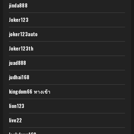
jinda888
Joker123
joker123auto
Joker123th
juad888
judhai168
kingdom66 ทางเข้า
lion123
live22