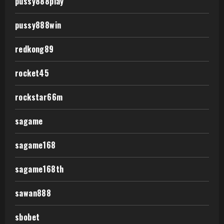
pussy888play
pussy888win
redkong89
rocket45
rockstar66m
sagame
sagame168
sagame168th
sawan888
sbobet