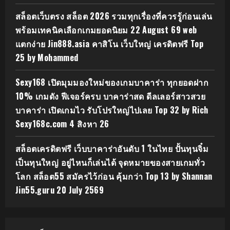
สล็อตเว็บตรง สล็อต 2026 รวมทุกเรื่องที่ควรรู้ก่อนเล่น
พร้อมเทคนิคเลือกเกมยอดนิยม 22 August 69 web
แตกง่าย Jin888.asia คาสิโน เว็บใหญ่ เครดิตฟรี Top
25 by Mohammed
Sexy168 เปิดมุมมองใหม่ของเกมบาคาร่า ทุกยอดฝาก
10% เกมดัง ฟีเจอร์ครบ บาคาร่าสด ดีลเลอร์สาวสวย
บาคาร่า เปิดเกมไว รับโปรใหญ่ไปเลย Top 32 by Rich
Sexy168c.com 4 สิงหา 26
สล็อตเครดิตฟรี เว็บบาคาร่าอันดับ 1 ในไทย ปั้นทุนจิ๋ม
เป็นทุนใหญ่ อยู่ไหนก็เล่นได้ จุดหมายของสายเกมทั่ว
โลก สล็อต55 สมัครไว้ก่อน คุ้มกว่า Top 13 by Shannan
Jin55.guru 20 July 2569