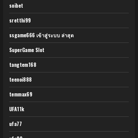
soibet
sretthi99
ssgame666 เข้าสู่ระบบ ล่าสุด
SuperGame Slot
tangtem168
teenoi888
temmax69
UFA11k
ufa77