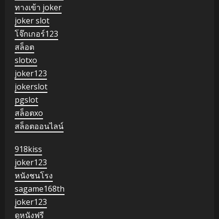
ทางเข้า joker
joker slot
โจ๊กเกอร์123
สล็อต
slotxo
joker123
jokerslot
pgslot
สล็อตxo
สล็อตออนไลน์
918kiss
joker123
หนังชนโรง
sagame168th
joker123
ดูหนังฟรี