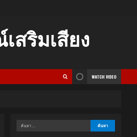
์เสริมเสียง
WATCH VIDEO
ค้นหา
สำหรับ: