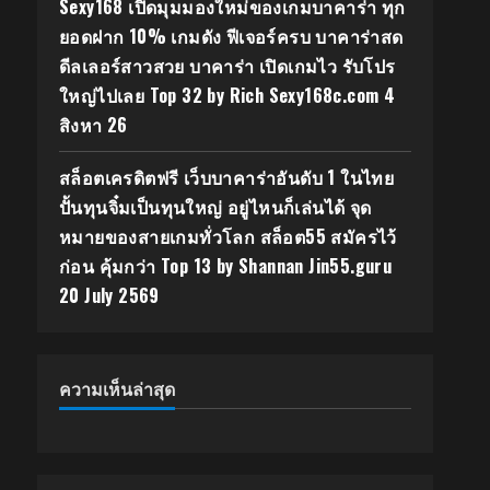
Sexy168 เปิดมุมมองใหม่ของเกมบาคาร่า ทุก
ยอดฝาก 10% เกมดัง ฟีเจอร์ครบ บาคาร่าสด
ดีลเลอร์สาวสวย บาคาร่า เปิดเกมไว รับโปร
ใหญ่ไปเลย Top 32 by Rich Sexy168c.com 4
สิงหา 26
สล็อตเครดิตฟรี เว็บบาคาร่าอันดับ 1 ในไทย
ปั้นทุนจิ๋มเป็นทุนใหญ่ อยู่ไหนก็เล่นได้ จุด
หมายของสายเกมทั่วโลก สล็อต55 สมัครไว้
ก่อน คุ้มกว่า Top 13 by Shannan Jin55.guru
20 July 2569
ความเห็นล่าสุด