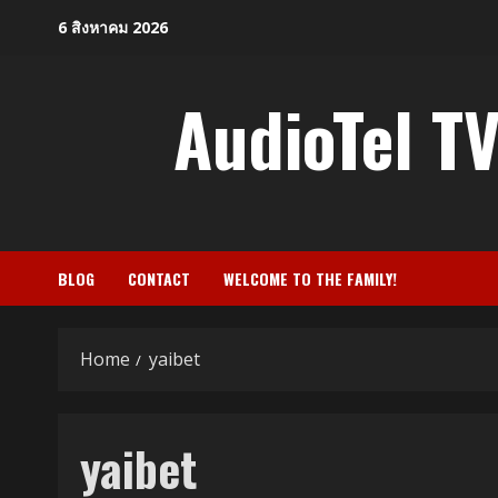
Skip
6 สิงหาคม 2026
to
content
AudioTel T
BLOG
CONTACT
WELCOME TO THE FAMILY!
Home
yaibet
yaibet