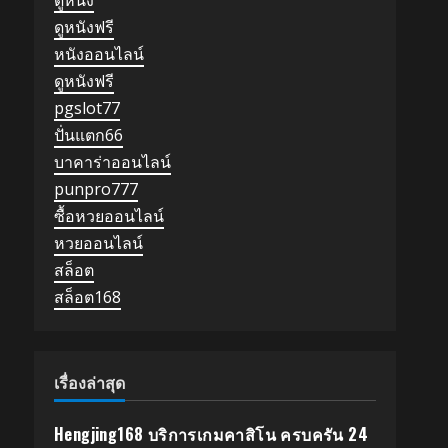
ดูหนัง
ดูหนังฟรี
หนังออนไลน์
ดูหนังฟรี
pgslot77
ปั่นแตก66
บาคาร่าออนไลน์
punpro777
ซื้อหวยออนไลน์
หวยออนไลน์
สล็อต
สล็อต168
เรื่องล่าสุด
Hengjing168 บริการเกมคาสิโน ครบครัน 24