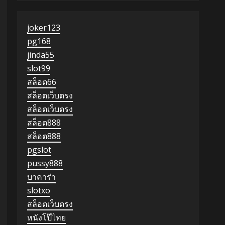
joker123
pg168
jinda55
slot99
สล็อต66
สล็อตเว็บตรง
สล็อตเว็บตรง
สล็อต888
สล็อต888
pgslot
pussy888
บาคาร่า
slotxo
สล็อตเว็บตรง
หนังโป๊ไทย