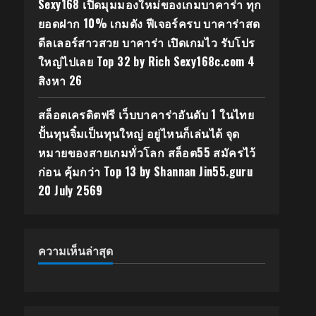
Sexy168 เปิดมุมมองใหม่ของเกมบาคาร่า ทุก
ยอดฝาก 10% เกมดัง ฟีเจอร์ครบ บาคาร่าสด
ดีลเลอร์สาวสวย บาคาร่า เปิดเกมไว รับโปร
ใหญ่ไปเลย Top 32 by Rich Sexy168c.com 4
สิงหา 26
สล็อตเครดิตฟรี เว็บบาคาร่าอันดับ 1 ในไทย
ปั้นทุนจิ๋มเป็นทุนใหญ่ อยู่ไหนก็เล่นได้ จุด
หมายของสายเกมทั่วโลก สล็อต55 สมัครไว้
ก่อน คุ้มกว่า Top 13 by Shannan Jin55.guru
20 July 2569
ความเห็นล่าสุด