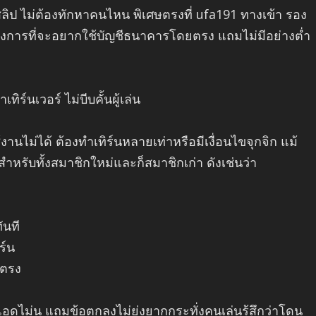
้งสลิป ไม่ต้องทักหาคนไหน พิเศษตรงที่ ufa191 ทางเข้า รอง
ต้องการที่จะอยากใช้บัญชีธนาคารโดยตรง แถมไม่มีอย่างต่ำ
ิร์นเวอร์ ไม่บีบคั้นผู้เล่น
านไม่ได้ ต้องทำเทิร์นหลายเท่าหรือมีเงื่อนไขจุกจิก แม้
นสำหรับทั้งสมาชิกใหม่และก็สมาชิกเก่า ดังเช่นว่า
ันที
ร์น
ยตรง
ดไม่น แถมข้อตกลงไม่ยุ่งยากกระทั่งคนเล่นรู้สึกว่าโดน