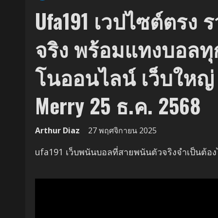
Ufa191 เวปไซต์ตรง 
จริง พร้อมแทงบอลทุ
โนออนไลน์ เว็บใหญ่ 
Merry 25 ธ.ค. 2568
Arthur Diaz
27 พฤศจิกายน 2025
ufa191 เว็บพนันบอลที่สายพนันตัวจริงจำเป็นต้อ