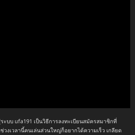
ข้าสู่ระบบ ufa191 เป็นวิธีการลงทะเบียนสมัครสมาชิกที่
ช่วงเวลานี้คนเล่นส่วนใหญ่ก็อยากได้ความเร็ว เกลียด