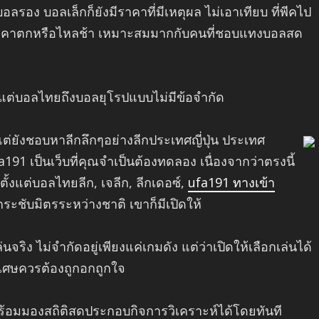
บอลรอง บอลเล็กก็ยังมีราคาที่มีเหตุผล ไม่เอาเทียบ ที่พีคไป
ะกดราคาตกหรือไหลช้า เหมาะสมมากกับคนที่ชอบแทงบอลสด
้งแต่บอลไทยถึงบอลยุโรปแบบไม่มีข้อจำกัด
 แต่ยังชอบหาลีกลึกๆอย่างลีกประเทศญี่ปุ่น ประเทศ
1 เป็นเว็บที่คุณจำเป็นต้องทดลอง เนื่องจากว่าตรงนี้
ั้งแต่บอลไทยลีก, เจลีก, ลีกเดอซ์,
ufa191 ทางเข้า
ระชับมิตรระหว่างชาติ เขาก็มีเปิดให้
ล่นจริง ไม่จำกัดอยู่เพียงแค่เกมดัง แต่ว่าเปิดให้เลือกเล่นได้
พิเศษควรต้องถูกอกถูกใจ
ร้อมมองสถิติสดประกอบกิจการวิเคราะห์ได้โดยทันที