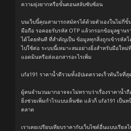
ความยุ่งยากหรือขั้นตอนสลับซับซ้อน
บนเว็บนี้คุณสามารถสมัครได้ด้วยตัวเองในไม่กี่ขั้
มือถือ รอคอยรับรหัส OTP แล้วกรอกข้อมูลฐานราก อ
ได้โดยทันที ที่สำคัญเป็น ข้อมูลทุกสิ่งถูกเข้าร
ไปใช้ต่อ ระบบนี้เหมาะสมอย่างยิ่งสำหรับมือใหม่ที่
แอดมินหรือส่งเอกสารอะไรเพิ่ม
ufa191 ราคาน้ำดีรวมทั้งอัปเดตรวดเร็วทันใจที่สุด
ผู้คนจำนวนมากอาจจะไม่ทราบว่าเรื่องราคาน้ำถื
ยิ่งช่วยเพิ่มกำไรแบบเห็นชัด แล้วก็ ufa191 เป็นห
ตลาด
เราเคยเปรียบเทียบราคากับเว็บไซต์อื่นแบบเรียลไ