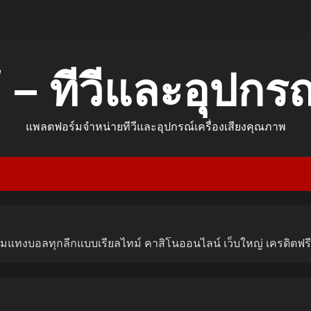
V – ทีวีและอุปกรณ
แพลตฟอร์มจำหน่ายทีวีและอุปกรณ์เครื่องเสียงคุณภาพ
อมแทงบอลทุกลีกแบบเรียลไทม์ คาสิโนออนไลน์ เว็บใหญ่ เครดิตฟรี