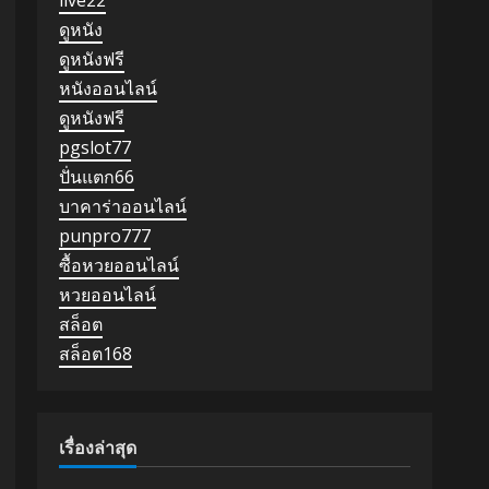
live22
ดูหนัง
ดูหนังฟรี
หนังออนไลน์
ดูหนังฟรี
pgslot77
ปั่นแตก66
บาคาร่าออนไลน์
punpro777
ซื้อหวยออนไลน์
หวยออนไลน์
สล็อต
สล็อต168
เรื่องล่าสุด