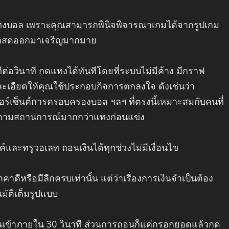
วงแทงบอล เพราะคุณสามารถพินิจพิจารณาเกมได้จากรูปเกม
บอลสดออกมาเจริญมากมาย
อวินาที กดแทงได้ทันทีโดยที่ระบบไม่มีค้าง มีกราฟ
ละเอียดให้คุณใช้ประกอบกิจการตกลงใจ ดังเช่นว่า
อร์เซ็นต์การครอบครองบอล ฯลฯ ที่ตรงนี้เหมาะสมกับคนที่
นตามสถานการณ์มากกว่าแทงก่อนแข่ง
์และทรูวอเลท ถอนเงินได้ทุกช่วงไม่มีเงื่อนไข
คาดีหรือมีลีกครบเท่านั้น แต่ว่าเรื่องการเงินจำเป็นต้อง
ัติเต็มรูปแบบ
นเข้าภายใน 30 วินาที ส่วนการถอนก็แค่กรอกยอดแล้วกด