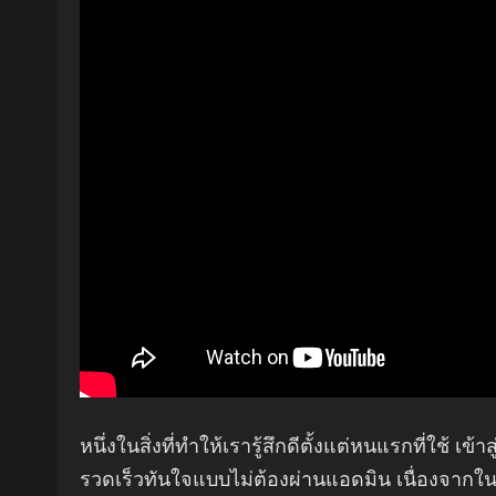
หนึ่งในสิ่งที่ทำให้เรารู้สึกดีตั้งแต่หนแรกที่ใช้ เ
รวดเร็วทันใจแบบไม่ต้องผ่านแอดมิน เนื่องจากใน