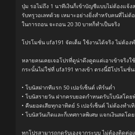
ปุ่ม รอไม่ถึง 1 นาทีเงินก็เข้าบัญชีแบบไม่ต้องแจ
รับทรูวอเลทด้วย เหมาะอย่างยิ่งสำหรับคนที่ไม่
ในการถอน จะถอน 20 30 บาทก็ทำเป็นจริง
โปรโมชั่น ufa191 จัดเต็ม ใช้งานได้จริง ไม่ต้องทำเท
หลายคนเคยเจอโปรที่ดูน่าดึงดูดแต่เอาเข้าจริงใช้ง
กระนั้นไม่ใช่ที่ ufa191 ทางเข้า ตรงนี้มีโปรโมชั่
• โบนัสฝากทีแรก 50 เปอร์เซ็นต์ เทิร์นต่ำ
• โบนัสรายวัน ฝากครบยอดกำหนดรับโบนัสโดยท
• คืนยอดเสียทุกอาทิตย์ 5 เปอร์เซ็นต์ ไม่ต้องทำเทิ
• โบนัสวันเกิดและก็เทศกาลพิเศษ แจกเงินสดโด
ทุกโปรสามารถกดรับเองจากระบบ ไม่ต้องติดต่อแอ