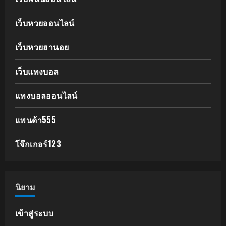
เว็บหวยออนไลน์
เว็บหวยฮานอย
เว็บแทงบอล
แทงบอลออนไลน์
แพนด้า555
โจ๊กเกอร์123
นิยาม
เข้าสู่ระบบ