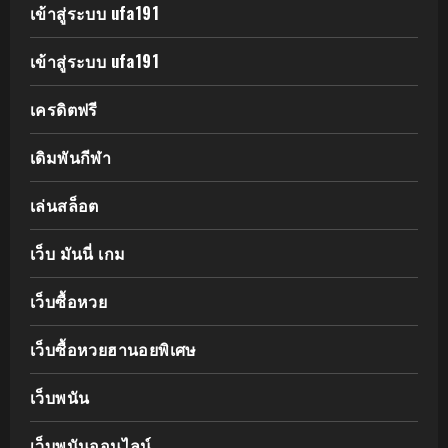
เข้าสู่ระบบ ufa191
เข้าสู่ระบบ ufa191
เครดิตฟรี
เดิมพันกีฬา
เล่นสล็อต
เว็บ มันนี่ เกม
เว็บซื้อหวย
เว็บซื้อหวยฮานอยพิเศษ
เว็บพนัน
เว็บพนันออนไลน์