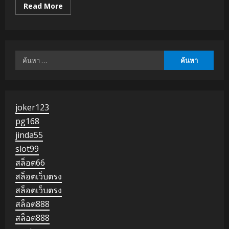
Read
Read More
more
about
คา
สิโน
เว็บ
เปิด
ใหม่
ค้นหา
เครดิต
สำหรับ:
ฟรี
Top
63
by
Marie
20
joker123
lotto77
เวป
pg168
ไซต์
jinda55
แตก
ง่าย
slot99
แทง
หวย
สล็อต66
วัน
นี้
สล็อตเว็บตรง
โอกาส
ปัง!
สล็อตเว็บตรง
ลุ้น
ง่ายๆ
สล็อต888
แบบ
มือ
สล็อต888
ใหม่
ก็