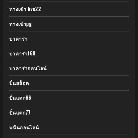
ทางเข้า live22
ทางเข้าpg
บาคาร่า
บาคาร่า168
บาคาร่าออนไลน์
ปั่นสล็อต
ปั่นแตก66
ปั่นแตก77
พนันออนไลน์