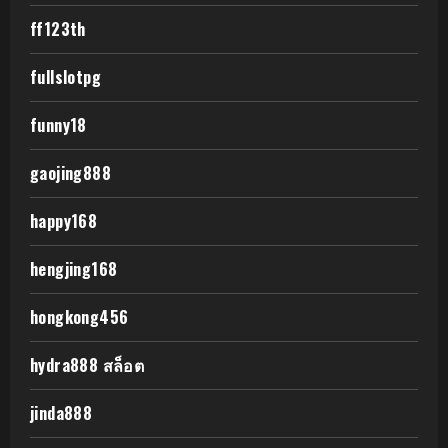
ff123th
fullslotpg
funny18
gaojing888
happy168
hengjing168
hongkong456
hydra888 สล็อต
jinda888