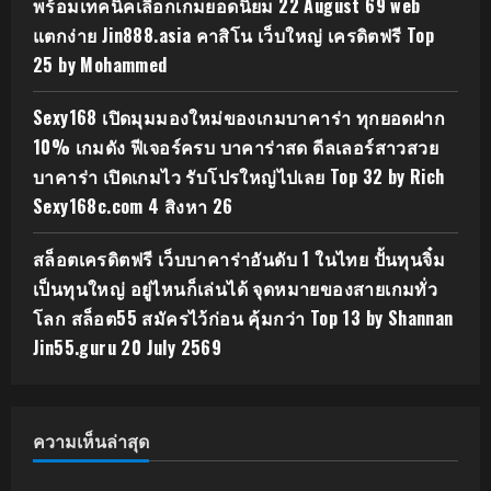
พร้อมเทคนิคเลือกเกมยอดนิยม 22 August 69 web
แตกง่าย Jin888.asia คาสิโน เว็บใหญ่ เครดิตฟรี Top
25 by Mohammed
Sexy168 เปิดมุมมองใหม่ของเกมบาคาร่า ทุกยอดฝาก
10% เกมดัง ฟีเจอร์ครบ บาคาร่าสด ดีลเลอร์สาวสวย
บาคาร่า เปิดเกมไว รับโปรใหญ่ไปเลย Top 32 by Rich
Sexy168c.com 4 สิงหา 26
สล็อตเครดิตฟรี เว็บบาคาร่าอันดับ 1 ในไทย ปั้นทุนจิ๋ม
เป็นทุนใหญ่ อยู่ไหนก็เล่นได้ จุดหมายของสายเกมทั่ว
โลก สล็อต55 สมัครไว้ก่อน คุ้มกว่า Top 13 by Shannan
Jin55.guru 20 July 2569
ความเห็นล่าสุด