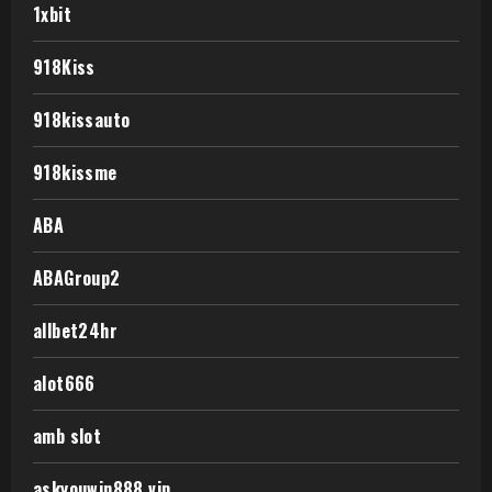
1xbit
918Kiss
918kissauto
918kissme
ABA
ABAGroup2
allbet24hr
alot666
amb slot
askyouwin888 vip