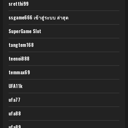
sretthi99
ssgame666 เข้าสู่ระบบ ล่าสุด
SuperGame Slot
tangtem168
teenoi888
temmax69
UFA11k
ufa77
ufa88
ufa89