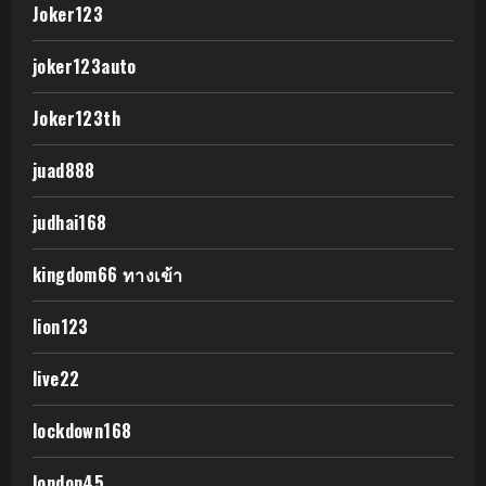
Joker123
joker123auto
Joker123th
juad888
judhai168
kingdom66 ทางเข้า
lion123
live22
lockdown168
london45