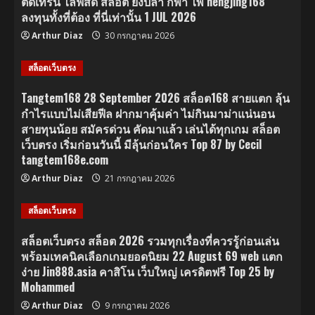
ติดเทิร์น ไลฟ์สด สล็อต ยิงปลา กีฬา ไพ่ hengjing168
ลงทุนทั้งที่ต้อง ที่นี่เท่านั้น 1 JUL 2026
Arthur Diaz
30 กรกฎาคม 2026
สล็อตเว็บตรง
Tangtem168 28 September 2026 สล็อต168 สายแตก ลุ้น
กำไรแบบไม่เสียฟีล ฝากมาคุ้มค่า ไม่กินมาม่าแน่นอน
สายทุนน้อย สมัครด่วน คัดมาแล้ว เล่นได้ทุกเกม สล็อต
เว็บตรง เริ่มก่อนวันนี้ มีลุ้นก่อนใคร Top 87 by Cecil
tangtem168e.com
Arthur Diaz
21 กรกฎาคม 2026
สล็อตเว็บตรง
สล็อตเว็บตรง สล็อต 2026 รวมทุกเรื่องที่ควรรู้ก่อนเล่น
พร้อมเทคนิคเลือกเกมยอดนิยม 22 August 69 web แตก
ง่าย Jin888.asia คาสิโน เว็บใหญ่ เครดิตฟรี Top 25 by
Mohammed
Arthur Diaz
9 กรกฎาคม 2026