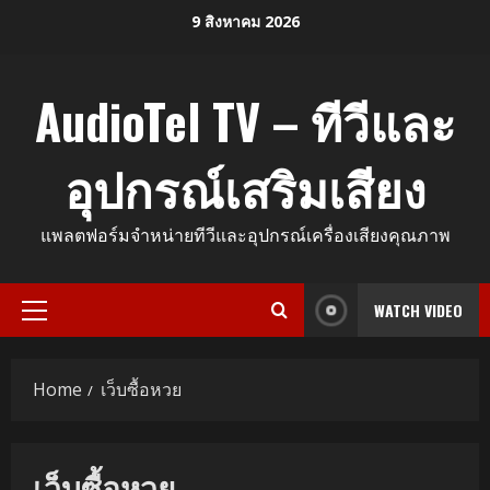
Skip
9 สิงหาคม 2026
to
content
AudioTel TV – ทีวีและ
อุปกรณ์เสริมเสียง
แพลตฟอร์มจำหน่ายทีวีและอุปกรณ์เครื่องเสียงคุณภาพ
WATCH VIDEO
Primary
Menu
Home
เว็บซื้อหวย
เว็บซื้อหวย