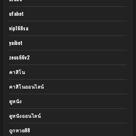
ufabet
vip168sa
yaibet
zeus66v2
คาสิโน
คาสิโนออนไลน์
ดูหนัง
ดูหนังออนไลน์
ถูกหวย88