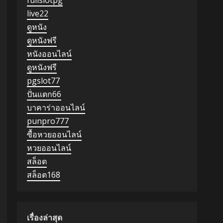
fullslotpg
live22
ดูหนัง
ดูหนังฟรี
หนังออนไลน์
ดูหนังฟรี
pgslot77
ปั่นแตก66
บาคาร่าออนไลน์
punpro777
ซื้อหวยออนไลน์
หวยออนไลน์
สล็อต
สล็อต168
เรื่องล่าสุด