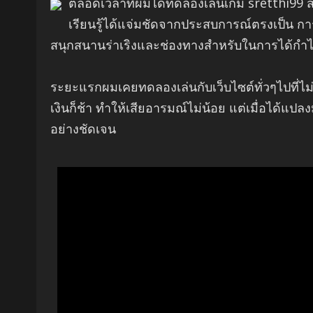
ตลอดเวลาที่ผมได้ทดลองเล่นเกม sretthi99 สล
เรียนรู้ได้แจ่มชัดจากประสบการณ์ตรงเป็น กา
สนุกสนานร่าเริงและช่องทางสำหรับในการได้กำไ
ระยะแรกผมเคยทดลองเล่นกับเว็บไซต์ทั่วๆไปที่ไม
เงินก็ช้า ทำให้เสียอารมณ์ไม่น้อย แต่เมื่อได้แปล
อย่างชัดเจน