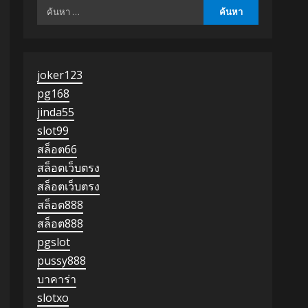
ค้นหา
สำหรับ:
joker123
pg168
jinda55
slot99
สล็อต66
สล็อตเว็บตรง
สล็อตเว็บตรง
สล็อต888
สล็อต888
pgslot
pussy888
บาคาร่า
slotxo