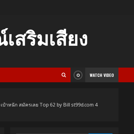
์เสริมเสียง
WATCH VIDEO
เป๋าหนัก สมัครเลย Top 62 by Bill st99d.com 4