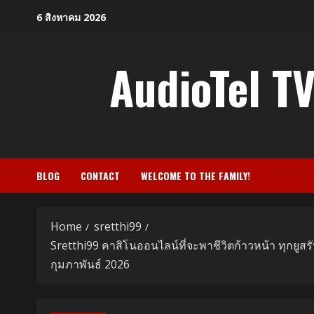
Skip
6 สิงหาคม 2026
to
content
AudioTel T
BLOG
CONTACT
WELCOME TO THE FAMILY!
Home
sretthi99
Sretthi99 คาสิโนออนไลน์ที่จะพาชีวิตก้าวหน้า ทุกยูส
กุมภาพันธ์ 2026