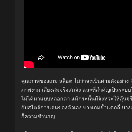
คุณภาพของเกม สล็อต ไม่ว่าจะเป็นค่ายดังอย่าง 
ภาพงาม เสียงสมจริงสมจัง และที่สำคัญเป็นร
ไม่ได้มาแบบหลอกตา แม้กระนั้นมีจังหวะให้ลุ้นจร
กับสไตล์การเล่นของตัวเอง บางเกมย้ำแตกถี่ บา
ก็ความชำนาญ