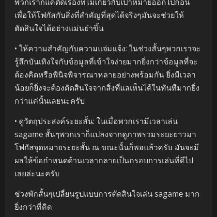
พวกเราก็แค่ตัดเรื่องที่ไม่เกี่ยวกับเป้าหมายออกไปก่อน
เพื่อให้โฟกัสกับสิ่งที่สำคัญที่สุดได้จริงๆมันจะช่วยให้
ตัดสินใจได้อย่างแม่นยำขึ้น
• ให้ความสำคัญกับความแจ่มแจ้ง: ในช่วงสั้นๆพวกเราจะ
รู้สึกบันเทิงใจกับข้อมูลที่เข้าใจง่ายมากยิ่งกว่าข้อมูลที่จะ
ต้องคิดหรือพินิจพิจารณาหลายอย่างพร้อมกัน ยิ่งมีเวลา
น้อยก็ยิ่งจะต้องตัดสินใจจากสิ่งที่แลเห็นได้ในทันทีมากยิ่ง
กว่าแค่นั้นเลยนะครับ
• ดูวัตถุประสงค์ระยะสั้น: ในเมื่อพวกเรามีเวลาเล่น
sagame สั้นๆพวกเราก็แปลงจากดูภาพรวมระยะยาวมา
โฟกัสจุดหมายระยะสั้น ณ ขณะนั้นก็พอแล้วครับ มันจะมี
ผลให้ข้อกำหนดด้านเวลากลายเป็นกรอบการเล่นที่ดีไป
เลยล่ะนะครับ
ช่วงพักสั้นๆเปลี่ยนรูปแบบการตัดสินใจเล่น sagame มาก
ยิ่งกว่าที่คิด