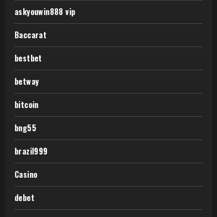
askyouwin888 vip
Baccarat
bestbet
betway
bitcoin
bng55
brazil999
Casino
debet