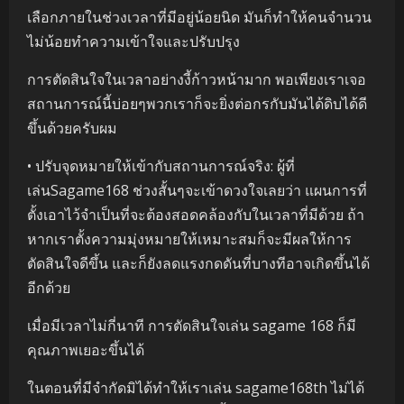
เลือกภายในช่วงเวลาที่มีอยู่น้อยนิด มันก็ทำให้คนจำนวน
ไม่น้อยทำความเข้าใจและปรับปรุง
การตัดสินใจในเวลาอย่างงี้ก้าวหน้ามาก พอเพียงเราเจอ
สถานการณ์นี้บ่อยๆพวกเราก็จะยิ่งต่อกรกับมันได้ดิบได้ดี
ขึ้นด้วยครับผม
• ปรับจุดหมายให้เข้ากับสถานการณ์จริง: ผู้ที่
เล่นSagame168 ช่วงสั้นๆจะเข้าดวงใจเลยว่า แผนการที่
ตั้งเอาไว้จำเป็นที่จะต้องสอดคล้องกับในเวลาที่มีด้วย ถ้า
หากเราตั้งความมุ่งหมายให้เหมาะสมก็จะมีผลให้การ
ตัดสินใจดีขึ้น และก็ยังลดแรงกดดันที่บางทีอาจเกิดขึ้นได้
อีกด้วย
เมื่อมีเวลาไม่กี่นาที การตัดสินใจเล่น sagame 168 ก็มี
คุณภาพเยอะขึ้นได้
ในตอนที่มีจำกัดมิได้ทำให้เราเล่น sagame168th ไม่ได้