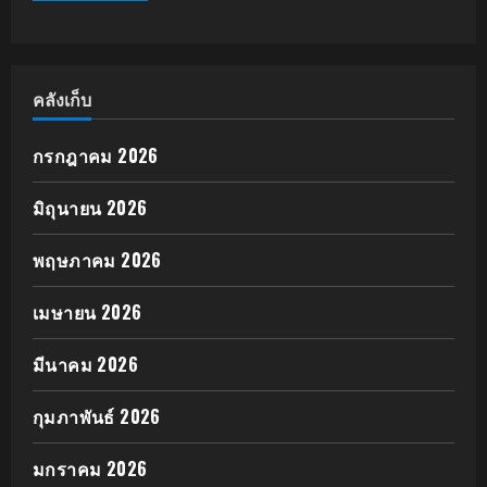
คลังเก็บ
กรกฎาคม 2026
มิถุนายน 2026
พฤษภาคม 2026
เมษายน 2026
มีนาคม 2026
กุมภาพันธ์ 2026
มกราคม 2026