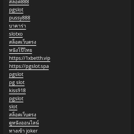
สล็อต888
pgslot
pussy888
บาคาร่า
slotxo
สล็อตเว็บตรง
หนังโป๊ไทย
https://1xbetth.vip
https://pgslot.spa
pgslot
pg slot
kiss918
pgslot
slot
สล็อตเว็บตรง
ดูหนังออนไลน์
ทางเข้า joker