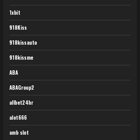
1xbit
918Kiss
918kissauto
918kissme
ABA
ABAGroup2
allbet24hr
alot666
amb slot