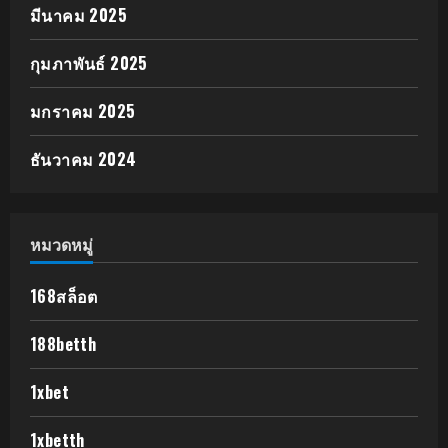
มีนาคม 2025
กุมภาพันธ์ 2025
มกราคม 2025
ธันวาคม 2024
หมวดหมู่
168สล็อต
188betth
1xbet
1xbetth