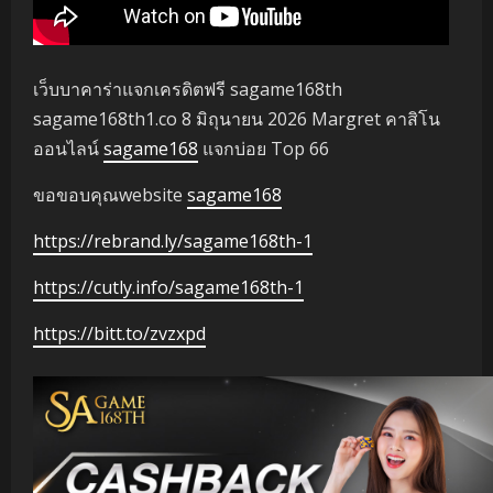
เว็บบาคาร่าแจกเครดิตฟรี sagame168th
sagame168th1.co 8 มิถุนายน 2026 Margret คาสิโน
ออนไลน์
sagame168
แจกบ่อย Top 66
ขอขอบคุณwebsite
sagame168
https://rebrand.ly/sagame168th-1
https://cutly.info/sagame168th-1
https://bitt.to/zvzxpd