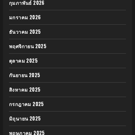
กุมภาพันธ์ 2026
มกราคม 2026
ธันวาคม 2025
พฤศจิกายน 2025
ตุลาคม 2025
กันยายน 2025
สิงหาคม 2025
กรกฎาคม 2025
มิถุนายน 2025
พฤษภาคม 2025