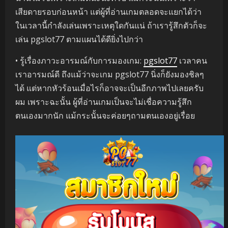
เสียดายรอบก่อนหน้า แต่ผู้ที่อ่านเกมตลอดจะแยกได้ว่า
ในเวลานี้กำลังเล่นเพราะเหตุใดกันแน่ ถ้าเรารู้สึกตัวก็จะ
เล่น pgslot77 ตามแผนได้ดียิ่งไปกว่า
• รู้เรื่องภาวะอารมณ์กับการมองเกม:
pgslot77
เวลาคน
เราอารมณ์ดี ถึงแม้ว่าจะเกม pgslot77 นิ่งก็ยังมองชิลๆ
ได้ แต่หากหัวร้อนเมื่อไรก็อาจจะเป็นอีกภาพไปเลยครับ
ผม เพราะฉะนั้น ผู้ที่อ่านเกมเป็นจะไม่เชื่อความรู้สึก
ตนเองมากนัก แม้กระนั้นจะค่อยๆถามตนเองอยู่เรื่อย