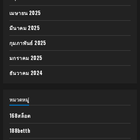
เมษายน 2025
มีนาคม 2025
กุมภาพันธ์ 2025
มกราคม 2025
ธันวาคม 2024
หมวดหมู่
168สล็อต
188betth