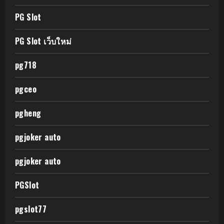
PG Slot
PG Slot เว็บใหม่
pg718
pgceo
pgheng
pgjoker auto
pgjoker auto
PGSlot
pgslot77