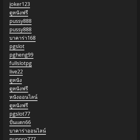
joker123
ดูหนังฟรี
pussy888
pussy888
บาคาร่า168
pgslot
pgheng99
fullslotpg
live22
ดูหนัง
ดูหนังฟรี
หนังออนไลน์
ดูหนังฟรี
pgslot77
ปั่นแตก66
บาคาร่าออนไลน์
punpro777