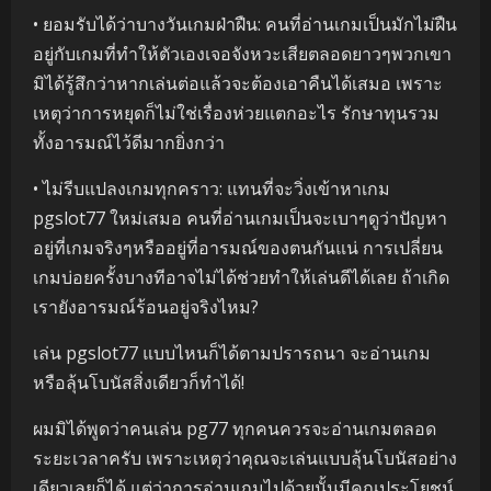
• ยอมรับได้ว่าบางวันเกมฝ่าฝืน: คนที่อ่านเกมเป็นมักไม่ฝืน
อยู่กับเกมที่ทำให้ตัวเองเจอจังหวะเสียตลอดยาวๆพวกเขา
มิได้รู้สึกว่าหากเล่นต่อแล้วจะต้องเอาคืนได้เสมอ เพราะ
เหตุว่าการหยุดก็ไม่ใช่เรื่องห่วยแตกอะไร รักษาทุนรวม
ทั้งอารมณ์ไว้ดีมากยิ่งกว่า
• ไม่รีบแปลงเกมทุกคราว: แทนที่จะวิ่งเข้าหาเกม
pgslot77 ใหม่เสมอ คนที่อ่านเกมเป็นจะเบาๆดูว่าปัญหา
อยู่ที่เกมจริงๆหรืออยู่ที่อารมณ์ของตนกันแน่ การเปลี่ยน
เกมบ่อยครั้งบางทีอาจไม่ได้ช่วยทำให้เล่นดีได้เลย ถ้าเกิด
เรายังอารมณ์ร้อนอยู่จริงไหม?
เล่น pgslot77 แบบไหนก็ได้ตามปรารถนา จะอ่านเกม
หรือลุ้นโบนัสสิ่งเดียวก็ทำได้!
ผมมิได้พูดว่าคนเล่น pg77 ทุกคนควรจะอ่านเกมตลอด
ระยะเวลาครับ เพราะเหตุว่าคุณจะเล่นแบบลุ้นโบนัสอย่าง
เดียวเลยก็ได้ แต่ว่าการอ่านเกมไปด้วยนั้นมีคุณประโยชน์