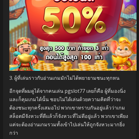
3. ผู้ที่เล่นราวกับอ่านเกมมักไม่ได้พยายามชนะทุกหน
อีกจุดที่ผมดูได้จากคนเล่น pgslot77 เลยก็คือ ผู้ที่มองนิ่ง
และก็คุมเกมได้นั้น ชอบไม่ได้เล่นด้วยความคิดที่ว่าจะ
ต้องชนะทุกครั้งเสมอไป พวกเขาทราบกันอยู่แล้วว่าเกม
สล็อตมีจังหวะที่ดีแล้วก็จังหวะที่ไม่ดีอยู่แล้ว พวกเขาเพียง
แค่จะต้องอ่านเกมรวมทั้งเข้าไปเล่นให้ถูกจังหวะมากยิ่ง
กว่า