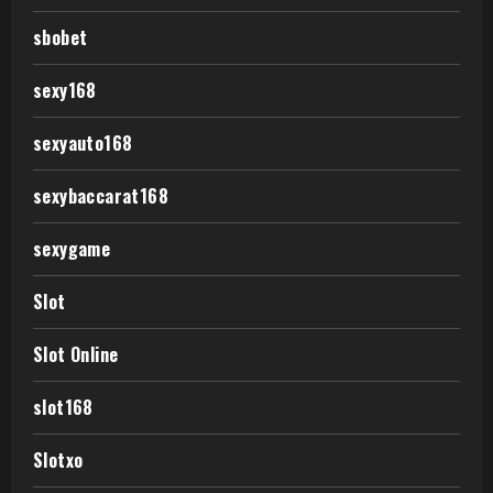
sbobet
sexy168
sexyauto168
sexybaccarat168
sexygame
Slot
Slot Online
slot168
Slotxo