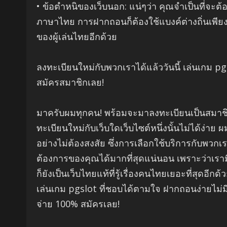
• ข้อตำหนิของเว็บนอก: แน่ๆว่า คุณจำเป็นที่จะต้
ภาษาไทย การฝากถอนก็ต้องใช้แบงค์ต่างถิ่นเพีย
ของผู้เล่นไทยอีกด้วย
ลงทะเบียนใหม่กับพวกเราได้แล้ววันนี้ เล่นเกม 
สมัครสมาชิกเลย!
มาครับผมทุกคน! พร้อมจะมาลงทะเบียนเป็นสมาชิก
ทะเบียนใหม่กับเว็บใดเว็บไซต์หนึ่งนั้นไม่ได้ง่า
อย่างไม่ต้องสงสัย ซึ่งการเลือกใช้บริการกับพวกเร
ต้องการของคุณได้มากที่สุดแน่นอน เพราะว่าเราม
ก็ยังเป็นเว็บไทยแท้ที่รู้เรื่องคนไทยเยอะที่สุดอี
เล่นเกม pgslot ที่ชอบได้ตามใจ ฝากถอนง่ายไม่มีอ
จ่าย 100% สมัครเลย!