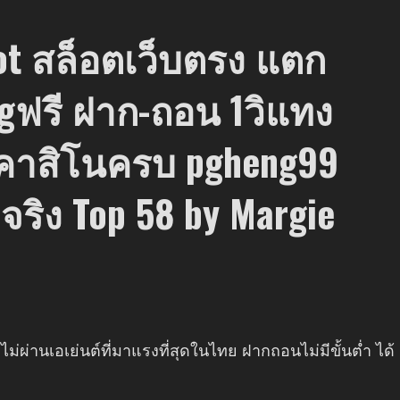
slot สล็อตเว็บตรง แตก
pgฟรี ฝาก-ถอน 1วิแทง
 คาสิโนครบ pgheng99
ริง Top 58 by Margie
ม่ผ่านเอเย่นต์ที่มาแรงที่สุดในไทย ฝากถอนไม่มีขั้นต่ำ ได้