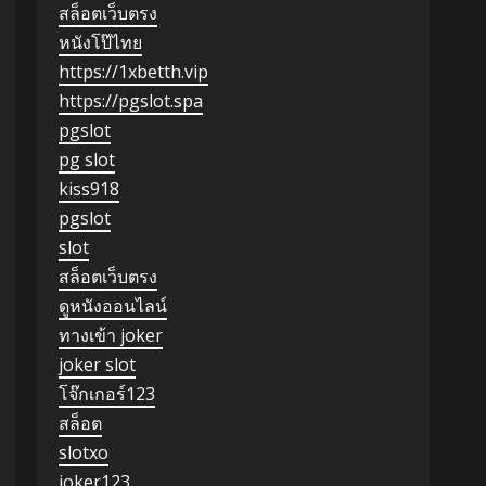
สล็อตเว็บตรง
หนังโป๊ไทย
https://1xbetth.vip
https://pgslot.spa
pgslot
pg slot
kiss918
pgslot
slot
สล็อตเว็บตรง
ดูหนังออนไลน์
ทางเข้า joker
joker slot
โจ๊กเกอร์123
สล็อต
slotxo
joker123