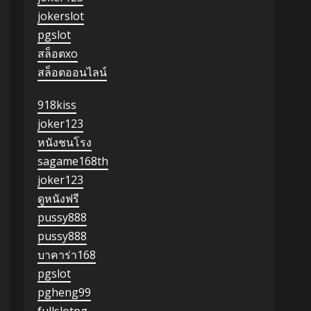
jokerslot
pgslot
สล็อตxo
สล็อตออนไลน์
918kiss
joker123
หนังชนโรง
sagame168th
joker123
ดูหนังฟรี
pussy888
pussy888
บาคาร่า168
pgslot
pgheng99