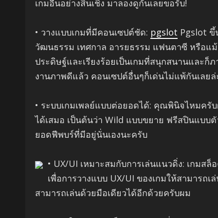
เกมอื่นอย่างสิ้นเชิง มาลองดูกันเลยขอรับ!
• วางแบบเกมที่มีคอนเซปต์ชัด:
pgslot
Pgslot ขึ้
วัฒนธรรม เทศกาล อารยธรรม แฟนตาซี หรือแม้ก
ประดิษฐ์และเรียงร้อยเป็นเกมที่สนุกสนานและก็ภ
งานภาพดีแล้ว คอนเซปต์อื่นๆก็เด่นไม่แพ้กันเลยล
• ระบบเกมเพลย์แบบต่อยอดได้: คุณพินิจไหมครับ
ได้เสมอ เป็นต้นว่า Wild แบบขยาย ฟรีสปินแบบตั
ยอดฟีพบร์ที่มีอยู่นั่นเองนะครับ
• UX/UI เหมาะสมกับการเล่นแนวดิ่ง: เกมสล็อ
เพื่อการวางแบบ UX/UI ของเกมให้สามารถเล่น
สามารถเล่นด้วยมือเดียวได้อีกด้วยครับผม