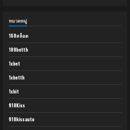
หมวดหมู่
168สล็อต
188betth
1xbet
1xbetth
1xbit
918Kiss
918kissauto