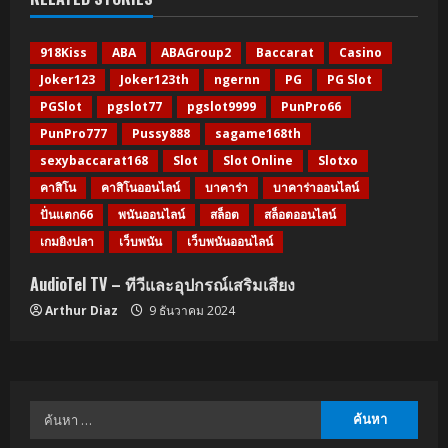
R
e
918Kiss
ABA
ABAGroup2
Baccarat
Casino
Joker123
Joker123th
ngernn
PG
PG Slot
a
PGSlot
pgslot77
pgslot9999
PunPro66
d
PunPro777
Pussy888
sagame168th
sexybaccarat168
Slot
Slot Online
Slotxo
i
คาสิโน
คาสิโนออนไลน์
บาคาร่า
บาคาร่าออนไลน์
n
ปั่นแตก66
พนันออนไลน์
สล็อต
สล็อตออนไลน์
เกมยิงปลา
เว็บพนัน
เว็บพนันออนไลน์
g
AudioTel TV – ทีวีและอุปกรณ์เสริมเสียง
Arthur Diaz
9 ธันวาคม 2024
ค้นหา
สำหรับ: