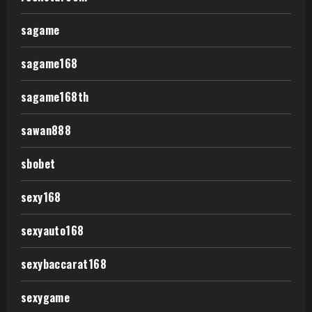
sagame
sagame168
sagame168th
sawan888
sbobet
sexy168
sexyauto168
sexybaccarat168
sexygame