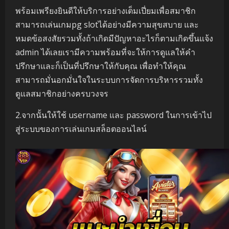
พร้อมเพรียงยินดีให้บริการอย่างเต็มเปี่ยมเพื่อสมาชิก
สามารถเล่นเกมpg slotได้อย่างมีความสุขสบาย และ
หมดข้อสงสัยรวมทั้งถ้าเกิดมีปัญหาอะไรก็ตามเกิดขึ้นแจ้ง
admin ได้เลยเรามีความพร้อมที่จะให้การดูแลให้คำ
ปรึกษาและก็เป็นที่ปรึกษาให้กับคุณ เพื่อทำให้คุณ
สามารถมั่นอกมั่นใจในระบบการจัดการบริหารรวมทั้ง
ดูแลสมาชิกอย่างครบวงจร
2.จากนั้นให้ใช้ username และ password ในการเข้าไป
สู่ระบบของการเล่นเกมสล็อตออนไลน์