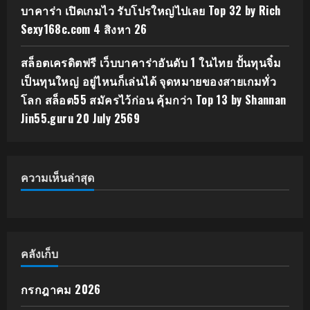
บาคาร่า เปิดเกมไว รับโปรใหญ่ไปเลย Top 32 by Rich
Sexy168c.com 4 สิงหา 26
สล็อตเครดิตฟรี เว็บบาคาร่าอันดับ 1 ในไทย ปั้นทุนจิ๋ม
เป็นทุนใหญ่ อยู่ไหนก็เล่นได้ จุดหมายของสายเกมทั่ว
โลก สล็อต55 สมัครไว้ก่อน คุ้มกว่า Top 13 by Shannan
Jin55.guru 20 July 2569
ความเห็นล่าสุด
คลังเก็บ
กรกฎาคม 2026