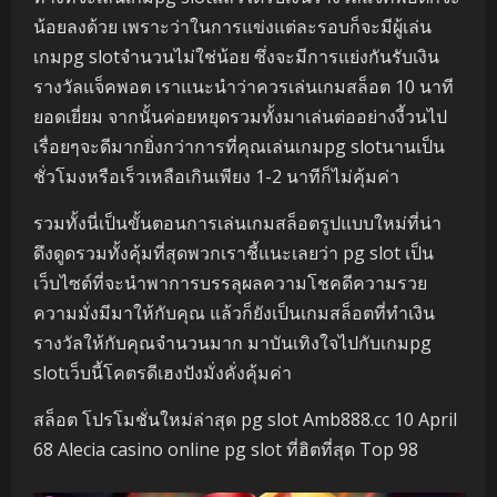
น้อยลงด้วย เพราะว่าในการแข่งแต่ละรอบก็จะมีผู้เล่น
เกมpg slotจำนวนไม่ใช่น้อย ซึ่งจะมีการแย่งกันรับเงิน
รางวัลแจ็คพอต เราแนะนำว่าควรเล่นเกมสล็อต 10 นาที
ยอดเยี่ยม จากนั้นค่อยหยุดรวมทั้งมาเล่นต่ออย่างงี้วนไป
เรื่อยๆจะดีมากยิ่งกว่าการที่คุณเล่นเกมpg slotนานเป็น
ชั่วโมงหรือเร็วเหลือเกินเพียง 1-2 นาทีก็ไม่คุ้มค่า
รวมทั้งนี่เป็นขั้นตอนการเล่นเกมสล็อตรูปแบบใหม่ที่น่า
ดึงดูดรวมทั้งคุ้มที่สุดพวกเราชี้แนะเลยว่า pg slot เป็น
เว็บไซต์ที่จะนำพาการบรรลุผลความโชคดีความรวย
ความมั่งมีมาให้กับคุณ แล้วก็ยังเป็นเกมสล็อตที่ทำเงิน
รางวัลให้กับคุณจำนวนมาก มาบันเทิงใจไปกับเกมpg
slotเว็บนี้โคตรดีเฮงปังมั่งคั่งคุ้มค่า
สล็อต โปรโมชั่นใหม่ล่าสุด pg slot Amb888.cc 10 April
68 Alecia casino online pg slot ที่ฮิตที่สุด Top 98