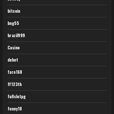
bitcoin
bng55
brazil999
Casino
debet
faro168
ff123th
fullslotpg
funny18