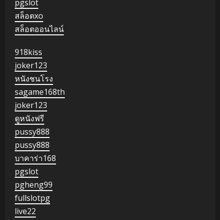
pgslot
สล็อตxo
สล็อตออนไลน์
918kiss
joker123
หนังชนโรง
sagame168th
joker123
ดูหนังฟรี
pussy888
pussy888
บาคาร่า168
pgslot
pgheng99
fullslotpg
live22