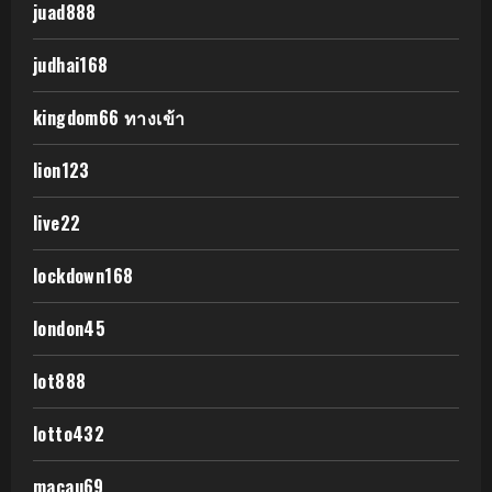
juad888
judhai168
kingdom66 ทางเข้า
lion123
live22
lockdown168
london45
lot888
lotto432
macau69