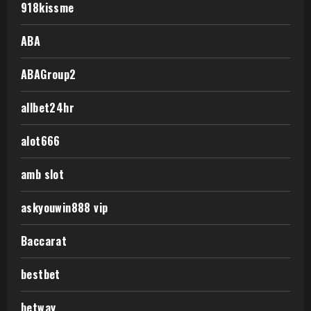
918kissme
ABA
ABAGroup2
allbet24hr
alot666
amb slot
askyouwin888 vip
Baccarat
bestbet
betway