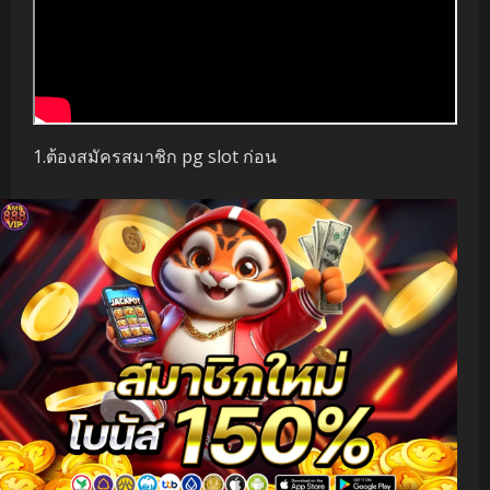
1.ต้องสมัครสมาชิก pg slot ก่อน