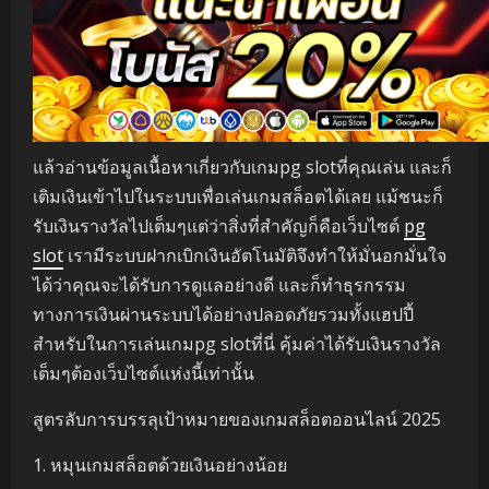
แล้วอ่านข้อมูลเนื้อหาเกี่ยวกับเกมpg slotที่คุณเล่น และก็
เติมเงินเข้าไปในระบบเพื่อเล่นเกมสล็อตได้เลย แม้ชนะก็
รับเงินรางวัลไปเต็มๆแต่ว่าสิ่งที่สำคัญก็คือเว็บไซต์
pg
slot
เรามีระบบฝากเบิกเงินอัตโนมัติจึงทำให้มั่นอกมั่นใจ
ได้ว่าคุณจะได้รับการดูแลอย่างดี และก็ทำธุรกรรม
ทางการเงินผ่านระบบได้อย่างปลอดภัยรวมทั้งแฮปปี้
สำหรับในการเล่นเกมpg slotที่นี่ คุ้มค่าได้รับเงินรางวัล
เต็มๆต้องเว็บไซต์แห่งนี้เท่านั้น
สูตรลับการบรรลุเป้าหมายของเกมสล็อตออนไลน์ 2025
1. หมุนเกมสล็อตด้วยเงินอย่างน้อย