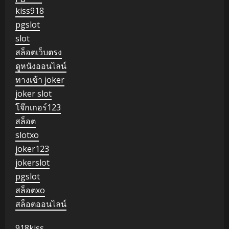
kiss918
pgslot
slot
สล็อตเว็บตรง
ดูหนังออนไลน์
ทางเข้า joker
joker slot
โจ๊กเกอร์123
สล็อต
slotxo
joker123
jokerslot
pgslot
สล็อตxo
สล็อตออนไลน์
918kiss