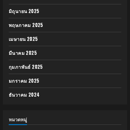
มิถุนายน 2025
พฤษภาคม 2025
เมษายน 2025
มีนาคม 2025
กุมภาพันธ์ 2025
มกราคม 2025
ธันวาคม 2024
หมวดหมู่