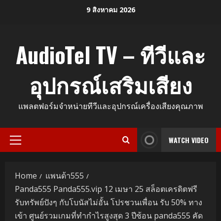
Skip
9 สิงหาคม 2026
to
content
AudioTel TV – ทีวีและ
อุปกรณ์เสริมเสียง
แพลตฟอร์มจำหน่ายทีวีและอุปกรณ์เครื่องเสียงคุณภาพ
WATCH VIDEO
Primary
Menu
Home
แพนด้า555
Panda555 Panda555.vip 12 เมษา 25 สล็อตเครดิตฟรี
รับทรัพย์ปังๆ กับโบนัสไม่อั้น โปรชวนเพื่อน รับ 50% ทาง
เข้า ศูนย์รวมเกมที่ทำกำไรสูงสุด 3 ปีซ้อน panda555 คัด