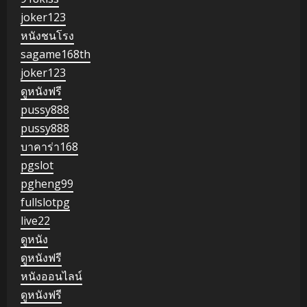
joker123
หนังชนโรง
sagame168th
joker123
ดูหนังฟรี
pussy888
pussy888
บาคาร่า168
pgslot
pgheng99
fullslotpg
live22
ดูหนัง
ดูหนังฟรี
หนังออนไลน์
ดูหนังฟรี