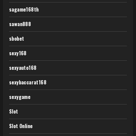
sagame168th
sawan888
sbobet
sexy168
sexyauto168
sexybaccarat168
sexygame
Slot
Slot Online