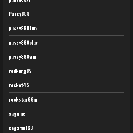
Pussy888
pussy888fun
pussy888play
pussy888win
redkong89
rocket45
rockstar66m
sagame
sagame168