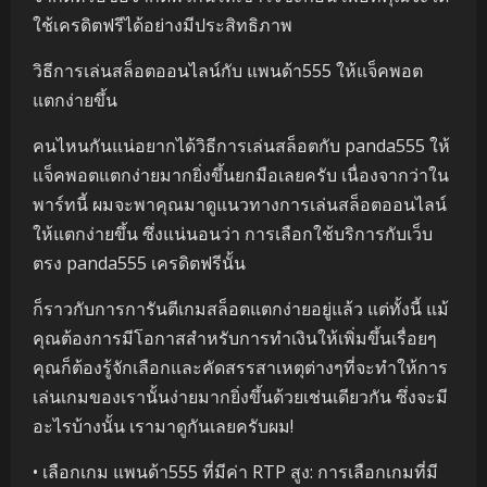
ใช้เครดิตฟรีได้อย่างมีประสิทธิภาพ
วิธีการเล่นสล็อตออนไลน์กับ แพนด้า555 ให้แจ็คพอต
แตกง่ายขึ้น
คนไหนกันแน่อยากได้วิธีการเล่นสล็อตกับ panda555 ให้
แจ็คพอตแตกง่ายมากยิ่งขึ้นยกมือเลยครับ เนื่องจากว่าใน
พาร์ทนี้ ผมจะพาคุณมาดูแนวทางการเล่นสล็อตออนไลน์
ให้แตกง่ายขึ้น ซึ่งแน่นอนว่า การเลือกใช้บริการกับเว็บ
ตรง panda555 เครดิตฟรีนั้น
ก็ราวกับการการันตีเกมสล็อตแตกง่ายอยู่แล้ว แต่ทั้งนี้ แม้
คุณต้องการมีโอกาสสำหรับการทำเงินให้เพิ่มขึ้นเรื่อยๆ
คุณก็ต้องรู้จักเลือกและคัดสรรสาเหตุต่างๆที่จะทำให้การ
เล่นเกมของเรานั้นง่ายมากยิ่งขึ้นด้วยเช่นเดียวกัน ซึ่งจะมี
อะไรบ้างนั้น เรามาดูกันเลยครับผม!
• เลือกเกม แพนด้า555 ที่มีค่า RTP สูง: การเลือกเกมที่มี