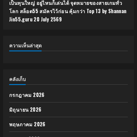
เป็นทุนใหญ่ อยู่ไหนก็เล่นได้ จุดหมายของสายเกมทั่ว
โลก สล็อต55 สมัครไว้ก่อน คุ้มกว่า Top 13 by Shannan
Jin55.guru 20 July 2569
ความเห็นล่าสุด
คลังเก็บ
กรกฎาคม 2026
มิถุนายน 2026
พฤษภาคม 2026