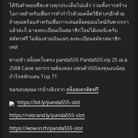
ได้รับคำตอบที่สะสางทุกประเด็นไปแล้ว รวมทั้งการสร้าง
โอกาสสำหรับเพื่อการทำกำไรด้วยเคล็ดวิธีต่างๆอีกด้วย
ถ้าคุณพร้อมสำหรับเพื่อการเล่นสล็อตออนไลน์กับพวกเรา
แล้วล่ะก็ มาลงทะเบียนเป็นสมาชิกใหม่ได้เลยจ้ะครับ
สมัครฟรี ไม่ต้องจ่ายเงินแน่ๆ ลงทะเบียนสมัครสมาชิก
เลย!
ทางเข้า สล็อตเว็บตรง panda555 Panda555.vip 25 เม.ย
2568 Casie อยากรวยต้องลอง แพนด้า555ลงทุนงบน้อย
กำไรหลักแสน Top 71
ขอขอบคุณมากอ้างอิงจาก
สล็อตเครดิตฟรี
https://bit.ly/panda555-slot
https://rebrand.ly/panda555-slot
https://wow.in.th/panda555-slot