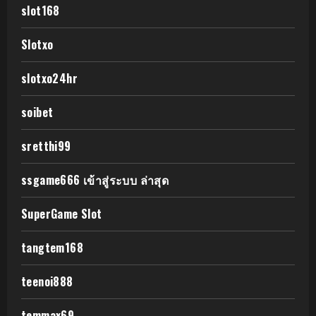
slot168
Slotxo
slotxo24hr
soibet
sretthi99
ssgame666 เข้าสู่ระบบ ล่าสุด
SuperGame Slot
tangtem168
teenoi888
temmax69