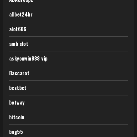
allbet24hr
alot666
amb slot
askyouwin888 vip
Baccarat
bestbet
betway
bitcoin
bng55