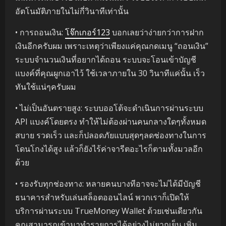
อัตโนมัติภายในไม่กี่วินาทีเท่านั้น
• การถอนเงิน:
โจ๊กเกอร์123
บอกเลยว่าง่ายกว่าการฝาก
เงินอีกครับผม เพราะเหตุว่าเพียงแค่คุณกดเมนู “ถอนเงิน”
ระบบจำนวนเงินที่อยากได้ถอน ระบบจะโอนเข้าบัญชี
แบงค์ที่คุณผูกเอาไว้ ใช้เวลาภายใน 30 วินาทีแค่นั้น เร็ว
ทันใช้แน่ๆครับผม
• ไม่เป็นอันตรายสูง: ระบบออโต้จะดำเนินการผ่านระบบ
API แบงค์โดยตรง ทำให้ไม่ต้องผ่านคนกลางใดๆทั้งหมด
สบาย รวดเร็ว และก็ปลอดภัยแบบสุดๆลดช่องทางในการ
โดนโกงได้สูง แล้วก็ยังไร้ค่าจารีตอะไรก็ตามทั้งมวลอีก
ด้วย
• รองรับทุกช่องทาง: หลายคนบางทีอาจจะไม่ได้มีบัญชี
ธนาคารสำหรับเล่นสล็อตออนไลน์ พวกเราก็เปิดให้
บริการผ่านระบบ TrueMoney Wallet ด้วยเช่นเดียวกัน
คุณสามารถเข้ามาทำรายการได้อย่างไม่ยากเย็น เพิ่ม