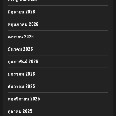
มิถุนายน 2026
พฤษภาคม 2026
เมษายน 2026
มีนาคม 2026
กุมภาพันธ์ 2026
มกราคม 2026
ธันวาคม 2025
พฤศจิกายน 2025
ตุลาคม 2025