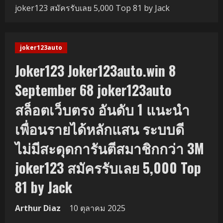
joker123 สมัครรับเลย 5,000 Top 81 by Jack
joker123auto
Joker123 Joker123auto.win 8
September 68 joker123auto
สล็อตเว็บตรง อันดับ 1 แนะนำ
เพื่อนรายได้หลักแสน ระบบดี
ไม่มีสะดุดการันตีสมาชิกกว่า 3M
joker123 สมัครรับเลย 5,000 Top
81 by Jack
Arthur Diaz
10 ตุลาคม 2025