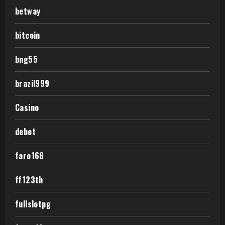
betway
bitcoin
bng55
brazil999
Casino
debet
faro168
ff123th
fullslotpg