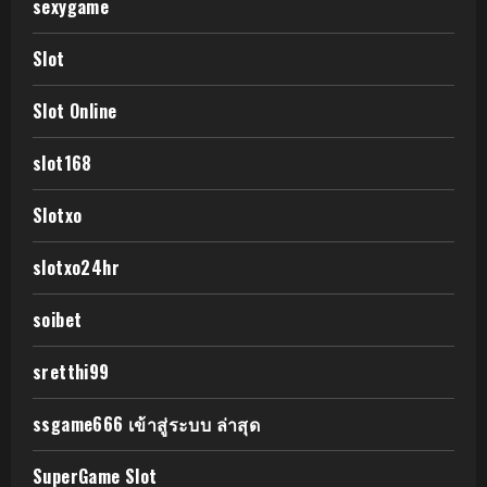
sexygame
Slot
Slot Online
slot168
Slotxo
slotxo24hr
soibet
sretthi99
ssgame666 เข้าสู่ระบบ ล่าสุด
SuperGame Slot