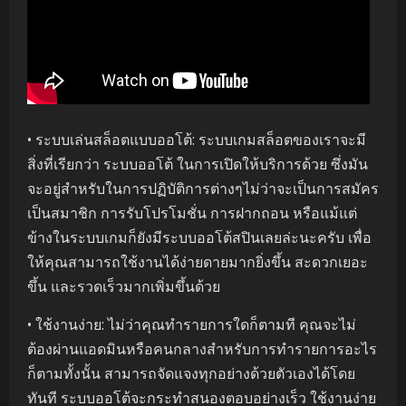
• ระบบเล่นสล็อตแบบออโต้: ระบบเกมสล็อตของเราจะมี
สิ่งที่เรียกว่า ระบบออโต้ ในการเปิดให้บริการด้วย ซึ่งมัน
จะอยู่สำหรับในการปฏิบัติการต่างๆไม่ว่าจะเป็นการสมัคร
เป็นสมาชิก การรับโปรโมชั่น การฝากถอน หรือแม้แต่
ข้างในระบบเกมก็ยังมีระบบออโต้สปินเลยล่ะนะครับ เพื่อ
ให้คุณสามารถใช้งานได้ง่ายดายมากยิ่งขึ้น สะดวกเยอะ
ขึ้น และรวดเร็วมากเพิ่มขึ้นด้วย
• ใช้งานง่าย: ไม่ว่าคุณทำรายการใดก็ตามที คุณจะไม่
ต้องผ่านแอดมินหรือคนกลางสำหรับการทำรายการอะไร
ก็ตามทั้งนั้น สามารถจัดแจงทุกอย่างด้วยตัวเองได้โดย
ทันที ระบบออโต้จะกระทำสนองตอบอย่างเร็ว ใช้งานง่าย