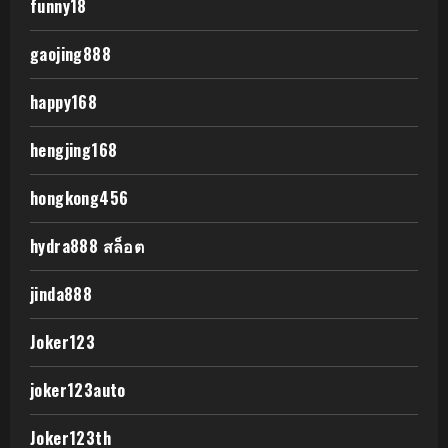
funny18
gaojing888
happy168
hengjing168
hongkong456
hydra888 สล็อต
jinda888
Joker123
joker123auto
Joker123th