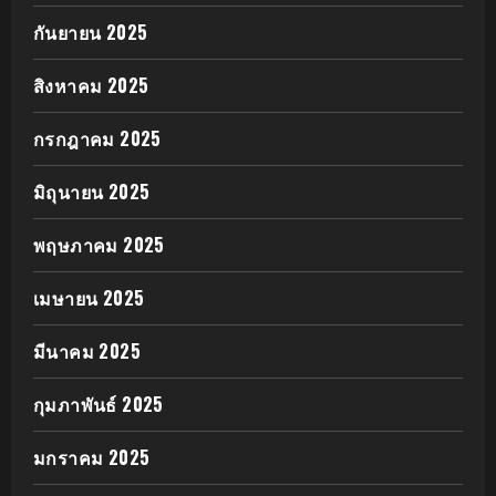
กันยายน 2025
สิงหาคม 2025
กรกฎาคม 2025
มิถุนายน 2025
พฤษภาคม 2025
เมษายน 2025
มีนาคม 2025
กุมภาพันธ์ 2025
มกราคม 2025