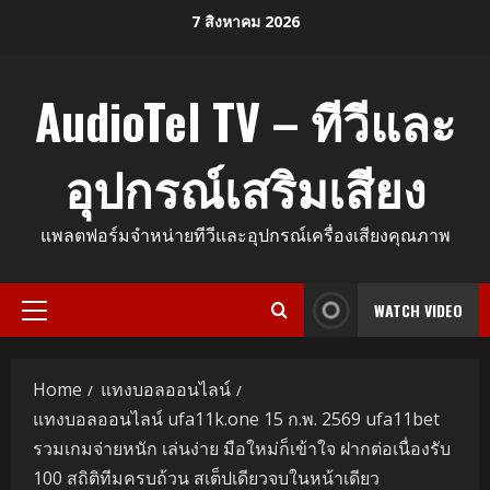
Skip
7 สิงหาคม 2026
to
content
AudioTel TV – ทีวีและ
อุปกรณ์เสริมเสียง
แพลตฟอร์มจำหน่ายทีวีและอุปกรณ์เครื่องเสียงคุณภาพ
WATCH VIDEO
Primary
Menu
Home
แทงบอลออนไลน์
แทงบอลออนไลน์ ufa11k.one 15 ก.พ. 2569 ufa11bet
รวมเกมจ่ายหนัก เล่นง่าย มือใหม่ก็เข้าใจ ฝากต่อเนื่องรับ
100 สถิติทีมครบถ้วน สเต็ปเดียวจบในหน้าเดียว