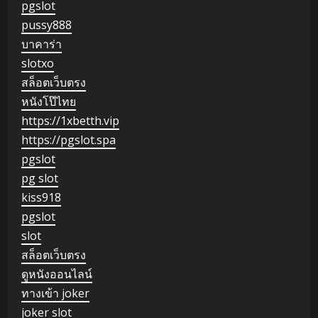
pgslot
pussy888
บาคาร่า
slotxo
สล็อตเว็บตรง
หนังโป๊ไทย
https://1xbetth.vip
https://pgslot.spa
pgslot
pg slot
kiss918
pgslot
slot
สล็อตเว็บตรง
ดูหนังออนไลน์
ทางเข้า joker
joker slot