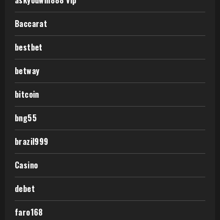
askyouwin888 vip
Baccarat
bestbet
betway
bitcoin
bng55
brazil999
Casino
debet
faro168