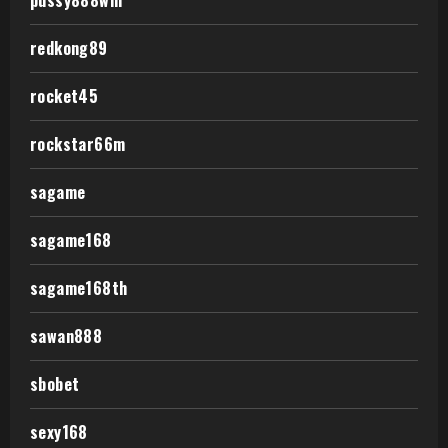
pussy888win
redkong89
rocket45
rockstar66m
sagame
sagame168
sagame168th
sawan888
sbobet
sexy168