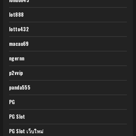
london45
lot888
lotto432
macau69
ngernn
p2vvip
panda555
PG
PG Slot
PG Slot เว็บใหม่