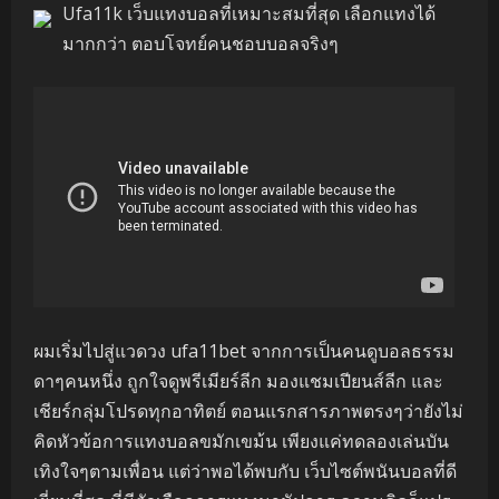
Ufa11k เว็บแทงบอลที่เหมาะสมที่สุด เลือกแทงได้
มากกว่า ตอบโจทย์คนชอบบอลจริงๆ
ผมเริ่มไปสู่แวดวง ufa11bet จากการเป็นคนดูบอลธรรม
ดาๆคนหนึ่ง ถูกใจดูพรีเมียร์ลีก มองแชมเปียนส์ลีก และ
เชียร์กลุ่มโปรดทุกอาทิตย์ ตอนแรกสารภาพตรงๆว่ายังไม่
คิดหัวข้อการแทงบอลขมักเขม้น เพียงแค่ทดลองเล่นบัน
เทิงใจๆตามเพื่อน แต่ว่าพอได้พบกับ เว็บไซต์พนันบอลที่ดี