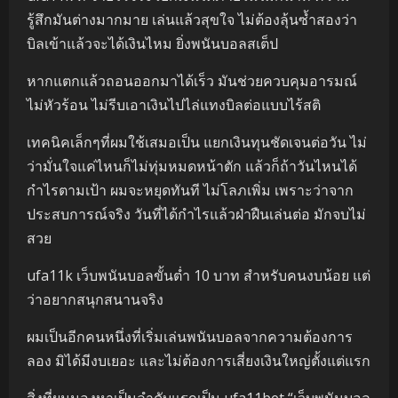
รู้สึกมันต่างมากมาย เล่นแล้วสุขใจ ไม่ต้องลุ้นซ้ำสองว่า
บิลเข้าแล้วจะได้เงินไหม ยิ่งพนันบอลสเต็ป
หากแตกแล้วถอนออกมาได้เร็ว มันช่วยควบคุมอารมณ์
ไม่หัวร้อน ไม่รีบเอาเงินไปไล่แทงบิลต่อแบบไร้สติ
เทคนิคเล็กๆที่ผมใช้เสมอเป็น แยกเงินทุนชัดเจนต่อวัน ไม่
ว่ามั่นใจแค่ไหนก็ไม่ทุ่มหมดหน้าตัก แล้วก็ถ้าวันไหนได้
กำไรตามเป้า ผมจะหยุดทันที ไม่โลภเพิ่ม เพราะว่าจาก
ประสบการณ์จริง วันที่ได้กำไรแล้วฝ่าฝืนเล่นต่อ มักจบไม่
สวย
ufa11k เว็บพนันบอลขั้นต่ำ 10 บาท สำหรับคนงบน้อย แต่
ว่าอยากสนุกสนานจริง
ผมเป็นอีกคนหนึ่งที่เริ่มเล่นพนันบอลจากความต้องการ
ลอง มิได้มีงบเยอะ และไม่ต้องการเสี่ยงเงินใหญ่ตั้งแต่แรก