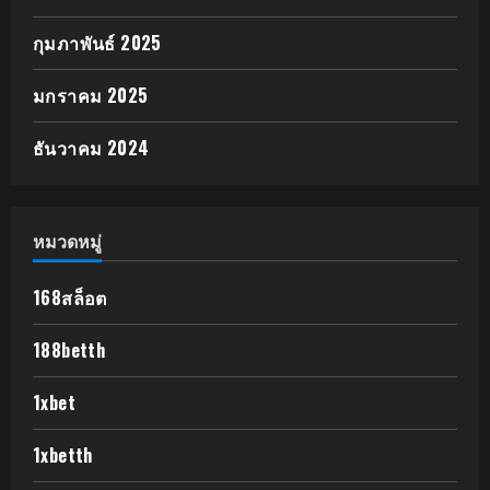
กุมภาพันธ์ 2025
มกราคม 2025
ธันวาคม 2024
หมวดหมู่
168สล็อต
188betth
1xbet
1xbetth