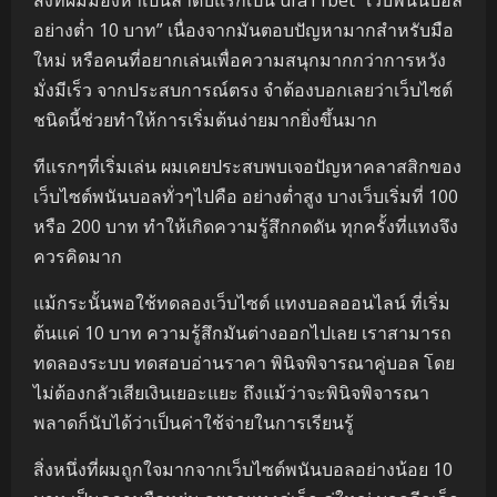
สิ่งที่ผมมองหาเป็นลำดับแรกเป็น ufa11bet “เว็บพนันบอล
อย่างต่ำ 10 บาท” เนื่องจากมันตอบปัญหามากสำหรับมือ
ใหม่ หรือคนที่อยากเล่นเพื่อความสนุกมากกว่าการหวัง
มั่งมีเร็ว จากประสบการณ์ตรง จำต้องบอกเลยว่าเว็บไซต์
ชนิดนี้ช่วยทำให้การเริ่มต้นง่ายมากยิ่งขึ้นมาก
ทีแรกๆที่เริ่มเล่น ผมเคยประสบพบเจอปัญหาคลาสสิกของ
เว็บไซต์พนันบอลทั่วๆไปคือ อย่างต่ำสูง บางเว็บเริ่มที่ 100
หรือ 200 บาท ทำให้เกิดความรู้สึกกดดัน ทุกครั้งที่แทงจึง
ควรคิดมาก
แม้กระนั้นพอใช้ทดลองเว็บไซต์ แทงบอลออนไลน์ ที่เริ่ม
ต้นแค่ 10 บาท ความรู้สึกมันต่างออกไปเลย เราสามารถ
ทดลองระบบ ทดสอบอ่านราคา พินิจพิจารณาคู่บอล โดย
ไม่ต้องกลัวเสียเงินเยอะแยะ ถึงแม้ว่าจะพินิจพิจารณา
พลาดก็นับได้ว่าเป็นค่าใช้จ่ายในการเรียนรู้
สิ่งหนึ่งที่ผมถูกใจมากจากเว็บไซต์พนันบอลอย่างน้อย 10