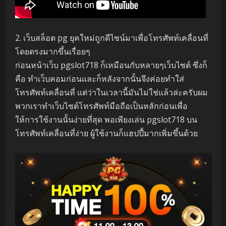
2. เว็บสล็อต pg ยุคใหม่ถูกดีไซน์มาเพื่อโทรศัพท์เคลื่อนที่
โดยตรงมากขึ้นเรื่อยๆ
ก่อนหน้าเว็บ pgslot718 ก็เหมือนกับหลายๆเว็บไซต์ ซึ่งก็
คือ ทำเว็บคอมก่อนและก็หลังจากนั้นจึงค่อยทำใส่
โทรศัพท์เคลื่อนที่ แต่ว่าในเวลานี้มันไม่ใช่แล้วล่ะครับผม
พวกเราทำเว็บไซต์โทรศัพท์มือถือเป็นหลักก่อนเพื่อ
ให้การใช้งานนั้นง่ายที่สุด พอเพียงเล่น pgslot718 บน
โทรศัพท์เคลื่อนที่ง่าย ผู้ใช้งานก็แฮปปี้มากเพิ่มขึ้นด้วย