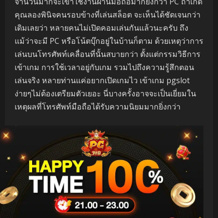
จำนวนมากจะเข้าใช้งานผ่านมือถือมากยิ่งกว่า PC ถ้าเกิด
คุณลองพินิจคนรอบข้างที่เล่นสล็อต จะเห็นได้ชัดเจนกว่า
เดิมเลยว่า หลายคนไม่เปิดคอมเล่นกันแล้วนะครับ ถึง
แม้ว่าจะมี PC หรือโน้ตบุ๊กอยู่ในบ้านก็ตาม ด้วยเหตุว่าการ
เล่นบนโทรศัพท์เคลื่อนที่นั้นสบายกว่า ตั้งแต่กรรมวิธีการ
เข้าเกม การใช้เวลาอยู่กับเกม รวมไปถึงความรู้สึกตอน
เล่นจริง หลายท่านแค่อยากเปิดเกมไว เข้าเกม pgslot
ง่ายๆไม่ต้องเตรียมตัวเยอะ นี่บางครั้งอาจจะเป็นเยี่ยมใน
เหตุผลที่โทรศัพท์มือถือได้รับความนิยมมากยิ่งกว่า