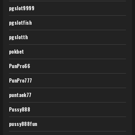
pgslot9999
pgslotfish
pgslotth
pokbet
PunPro66
PunPro777
puntaek77
Pussy888
pussy888fun