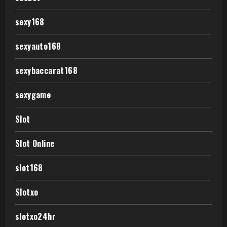
sexy168
sexyauto168
sexybaccarat168
sexygame
Slot
Slot Online
slot168
Slotxo
slotxo24hr