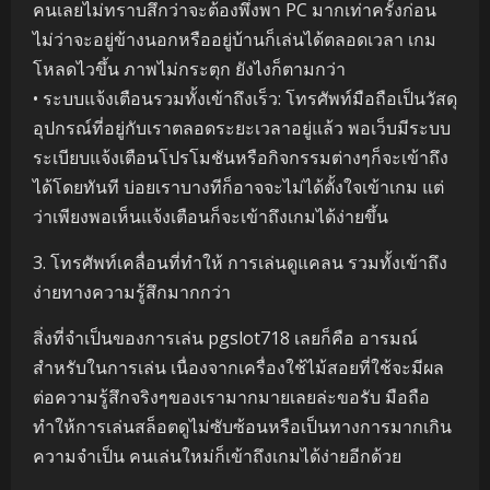
คนเลยไม่ทราบสึกว่าจะต้องพึ่งพา PC มากเท่าครั้งก่อน
ไม่ว่าจะอยู่ข้างนอกหรืออยู่บ้านก็เล่นได้ตลอดเวลา เกม
โหลดไวขึ้น ภาพไม่กระตุก ยังไงก็ตามกว่า
• ระบบแจ้งเตือนรวมทั้งเข้าถึงเร็ว: โทรศัพท์มือถือเป็นวัสดุ
อุปกรณ์ที่อยู่กับเราตลอดระยะเวลาอยู่แล้ว พอเว็บมีระบบ
ระเบียบแจ้งเตือนโปรโมชันหรือกิจกรรมต่างๆก็จะเข้าถึง
ได้โดยทันที บ่อยเราบางทีก็อาจจะไม่ได้ตั้งใจเข้าเกม แต่
ว่าเพียงพอเห็นแจ้งเตือนก็จะเข้าถึงเกมได้ง่ายขึ้น
3. โทรศัพท์เคลื่อนที่ทำให้ การเล่นดูแคลน รวมทั้งเข้าถึง
ง่ายทางความรู้สึกมากกว่า
สิ่งที่จำเป็นของการเล่น pgslot718 เลยก็คือ อารมณ์
สำหรับในการเล่น เนื่องจากเครื่องใช้ไม้สอยที่ใช้จะมีผล
ต่อความรู้สึกจริงๆของเรามากมายเลยล่ะขอรับ มือถือ
ทำให้การเล่นสล็อตดูไม่ซับซ้อนหรือเป็นทางการมากเกิน
ความจำเป็น คนเล่นใหม่ก็เข้าถึงเกมได้ง่ายอีกด้วย