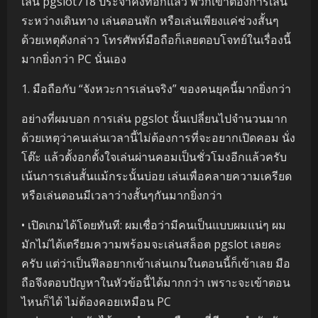
เล่น pgslot718 ประจำคงที่อีกแล้ว พวกเขาต้องการเล่น
ระหว่างเดินทาง เล่นตอนพัก หรือเล่นเพียงแค่ช่วงสั้นๆ
ด้วยเหตุดังกล่าว โทรศัพท์มือถือก็เลยตอบโจทย์ในเรื่องนี้
มากยิ่งกว่า PC นั่นเอง
1. มือถือกับ “จังหวะการเล่นจริง” ของคนยุคนี้มากยิ่งกว่า
อย่างที่ผมบอก การเล่น pgslot นั้นเปลี่ยนไปจำนวนมาก
ด้วยเหตุว่าคนเล่นเวลานี้ไม่ต้องการที่จะอยากเปิดคอม นั่ง
โต๊ะ แล้วตั้งอกตั้งใจเล่นผ่านคอมเป็นชั่วโมงอีกแล้วครับ
เน้นการเล่นสั้นแม้กระนั้นบ่อย เล่นเพื่อคลายความเครียด
หรือเล่นตอนมีเวลาว่างสั้นๆกันมากยิ่งกว่า
• เปิดเกมได้โดยทันที: ผมเชื่อว่ามีคนเป็นแบบผมแน่ๆ ผม
มักไม่ได้เตรียมความพร้อมจะเล่นสล็อต pgslot เลยคะ
ครับ แต่ว่าเป็นฟีลอยากเข้าเล่นเกมในตอนนี้ก็เข้าเลย มือ
ถือจึงตอบปัญหาในหัวข้อนี้ได้มากกว่า เพราะจะเข้าตอน
ไหนก็ได้ ไม่ต้องคอยเหมือน PC