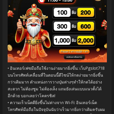
• อินเทอร์เฟซมือถือใช้งานง่ายมากยิ่งขึ้น: เว็บPgslot718
บนโทรศัพท์เคลื่อนที่ในตอนนี้ดีไซน์ให้กดง่ายมากยิ่งขึ้น
กว่าเดิมมาก ตำแหน่งการวางปุ่มต่างๆทำให้กดได้อย่าง
สะดวก ไม่ต้องซูม ไม่ต้องเล็ง แถมยังเล่นแบบแนวตั้งได้
อีกด้วย บอกเลยว่าโคตรชิล!
• ความเร็วเน็ตดียิ่งขึ้นไม่ต่างจาก Wi-Fi: อินเทอร์เน็ต
โทรศัพท์มือถือในปัจจุบันนับว่าเร็วมากยิ่งกว่าเดิมครับผม