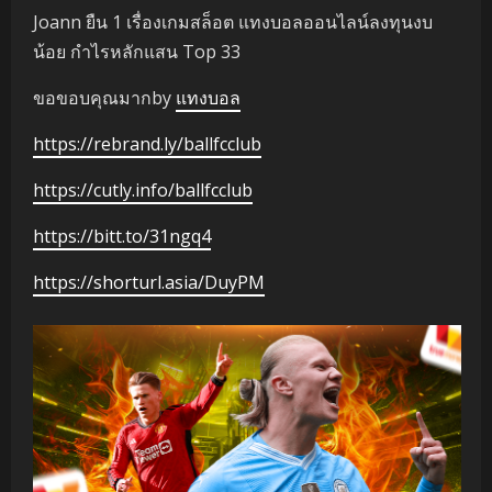
Joann ยืน 1 เรื่องเกมสล็อต แทงบอลออนไลน์ลงทุนงบ
น้อย กำไรหลักแสน Top 33
ขอขอบคุณมากby
แทงบอล
https://rebrand.ly/ballfcclub
https://cutly.info/ballfcclub
https://bitt.to/31ngq4
https://shorturl.asia/DuyPM