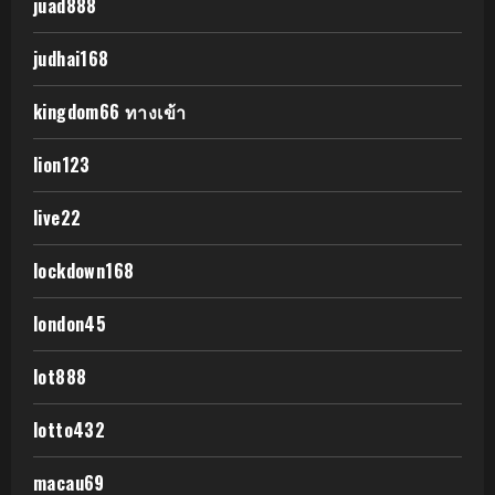
juad888
judhai168
kingdom66 ทางเข้า
lion123
live22
lockdown168
london45
lot888
lotto432
macau69