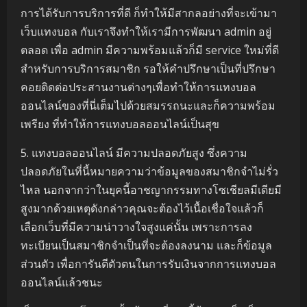
การได้รับการบริการที่ดี ก็ทำให้มีสากลอย่างที่จะเข้ามา
เว็บแทงบอล กับเราจึงทำให้เรามีการพัฒนา admin อยู่
ตลอด เพื่อ admin มีความพร้อมแล้วก็มี service ใหม่ที่ดี
สำหรับการบริการสมาชิก รอให้คำปรึกษาเป็นที่ปรึกษา
คอยติดต่อประสานงานต่างๆเพื่อทำให้การแทงบอล
ออนไลน์ของที่นี่เต็มไปด้วยสมรรถนะและก็ความพร้อม
เพรียง ที่ทำให้การแทงบอลออนไลน์เป็นสุข
5. แทงบอลออนไลน์ มีความปลอดภัยสูง ซึ่งความ
ปลอดภัยในที่นี้หมายความว่าข้อมูลของสมาชิกจำไม่รั่ว
ไหล นอกจากว่าในยุคนี้อาชญากรรมทางโซเชียลมีเดียมี
สูงมากด้วยเหตุดังกล่าวคุณจะต้องไว้เนื้อเชื่อใจแล้วก็
เลือกเว็บที่มีความน่าวางใจสูงแค่นั้น เพราะการลง
ทะเบียนเป็นสมาชิกจำเป็นที่จะต้องลงนาม และก็ข้อมูล
ส่วนตัว เพื่อการันตีตัวตนในการรับเงินจากการแทงบอล
ออนไลน์แล้วชนะ