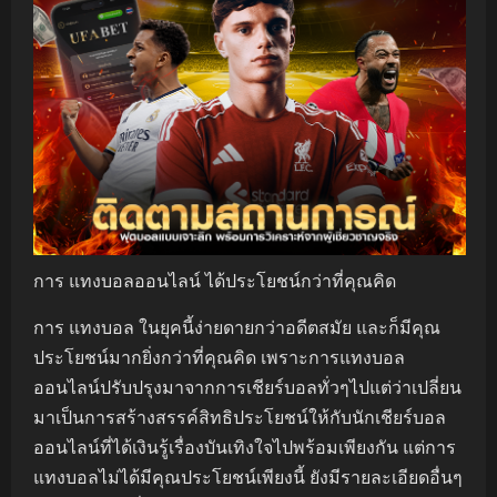
การ แทงบอลออนไลน์ ได้ประโยชน์กว่าที่คุณคิด
การ แทงบอล ในยุคนี้ง่ายดายกว่าอดีตสมัย และก็มีคุณ
ประโยชน์มากยิ่งกว่าที่คุณคิด เพราะการแทงบอล
ออนไลน์ปรับปรุงมาจากการเชียร์บอลทั่วๆไปแต่ว่าเปลี่ยน
มาเป็นการสร้างสรรค์สิทธิประโยชน์ให้กับนักเชียร์บอล
ออนไลน์ที่ได้เงินรู้เรื่องบันเทิงใจไปพร้อมเพียงกัน แต่การ
แทงบอลไม่ได้มีคุณประโยชน์เพียงนี้ ยังมีรายละเอียดอื่นๆ