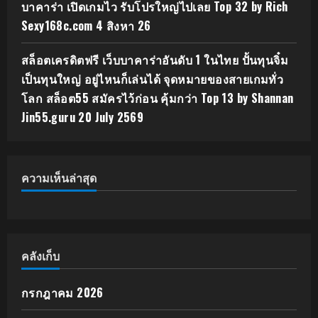
บาคาร่า เปิดเกมไว รับโปรใหญ่ไปเลย Top 32 by Rich
Sexy168c.com 4 สิงหา 26
สล็อตเครดิตฟรี เว็บบาคาร่าอันดับ 1 ในไทย ปั้นทุนจิ๋ม
เป็นทุนใหญ่ อยู่ไหนก็เล่นได้ จุดหมายของสายเกมทั่ว
โลก สล็อต55 สมัครไว้ก่อน คุ้มกว่า Top 13 by Shannan
Jin55.guru 20 July 2569
ความเห็นล่าสุด
คลังเก็บ
กรกฎาคม 2026