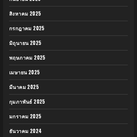
สิงหาคม 2025
กรกฎาคม 2025
มิถุนายน 2025
พฤษภาคม 2025
เมษายน 2025
มีนาคม 2025
กุมภาพันธ์ 2025
มกราคม 2025
ธันวาคม 2024