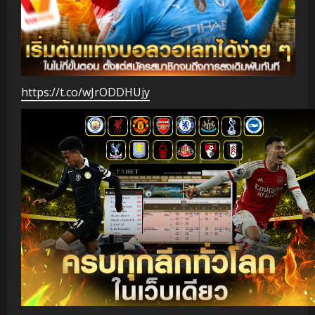
https://t.co/wJrODDHUjy