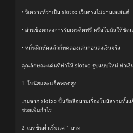
• วิเคราะห์ว่าเป็น slotxo เว็บตรงไม่ผ่านเอเย่นต์
• อ่านข้อตกลงการรับเครดิตฟรี หรือโบนัสให้ชัดแ
• หมั่นฝึกหัดแล้วก็ทดลองเล่นก่อนลงเงินจริง
คุณลักษณะเด่นที่ทำให้ slotxo รูปแบบใหม่ ทำเงิน
1. โบนัสและแจ็คพอตสูง
เกมจาก slotxo ขึ้นชื่อลือนามเรื่องโบนัสรวมทั้ง
ช่วยเพิ่มกำไร
2. เบทขั้นต่ำเริ่มแค่ 1 บาท