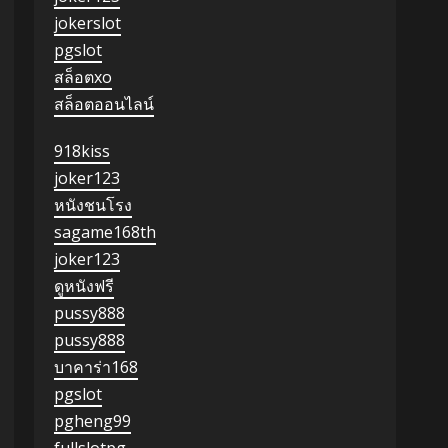
jokerslot
pgslot
สล็อตxo
สล็อตออนไลน์
918kiss
joker123
หนังชนโรง
sagame168th
joker123
ดูหนังฟรี
pussy888
pussy888
บาคาร่า168
pgslot
pgheng99