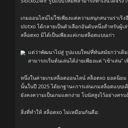
Slotxo24hr รูปแบบใหม่ที่สามารถทำเงินได้จริง เพ
เกมออนไลน์ไม่ใช่เพียงแต่ความสนุกสนานร่าเริงอีก
slotxo ได้กลายเป็นตัวเลือกอันดับหนึ่งสำหรับผู้
สล็อตxo มิได้เป็นเพียงแค่เกมสล็อตแบบเก่า
แต่ว่าพัฒนาไปสู่ รูปแบบใหม่ที่ทันสมัยกว่าเด
สามารถเริ่มต้นเล่นได้ง่ายเพียงแค่ “เข้าเล่น” เพ
หนึ่งในค่ายเกมสล็อตออนไลน์ สล็อตxo ยอดนิยม ท
นั้นในปี 2025 ได้ยกฐานะการเล่นเกมสล็อตแบบเดิ
ยังคงความเป็นเกมแตกง่าย โบนัสสูงไว้อย่างครบ
สิ่งที่ทำให้ สล็อตxo ไม่เหมือนกันคือ: