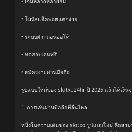
• เกมหลากหลายธีม
• โบนัสแจ็คพอตแตกง่าย
• ระบบฝากถอนออโต้
• ทดสอบเล่นฟรี
• สมัครง่ายผ่านมือถือ
รูปแบบใหม่ของ slotxo24hr ปี 2025 แล้วได้เงินจร
1. การเล่นผ่านมือถือที่ลื่นไหล
หนึ่งในความเด่นของ slotxo รูปแบบใหม่ คือสามาร