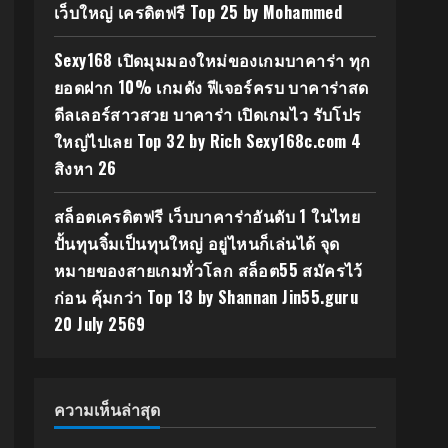
เว็บใหญ่ เครดิตฟรี Top 25 by Mohammed
Sexy168 เปิดมุมมองใหม่ของเกมบาคาร่า ทุก
ยอดฝาก 10% เกมดัง ฟีเจอร์ครบ บาคาร่าสด
ดีลเลอร์สาวสวย บาคาร่า เปิดเกมไว รับโปร
ใหญ่ไปเลย Top 32 by Rich Sexy168c.com 4
สิงหา 26
สล็อตเครดิตฟรี เว็บบาคาร่าอันดับ 1 ในไทย
ปั้นทุนจิ๋มเป็นทุนใหญ่ อยู่ไหนก็เล่นได้ จุด
หมายของสายเกมทั่วโลก สล็อต55 สมัครไว้
ก่อน คุ้มกว่า Top 13 by Shannan Jin55.guru
20 July 2569
ความเห็นล่าสุด