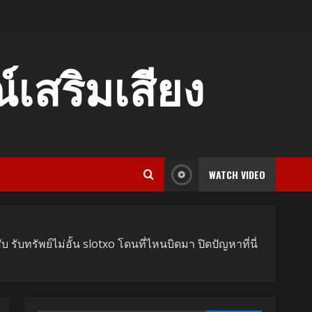
์เสริมเสียง
WATCH VIDEO
ทรัพย์ไม่อั้น slotxo โดนที่ไหนบิดมา ปิดปัญหาที่นี่