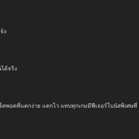
จ้ง
ได้จริง
แจ็คพอตที่แตกง่าย แตกไว แทบทุกเกมมีฟีเจอร์โบนัสพิเศษที่