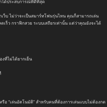
ได้ประสบการณ์ที่ดีที่สุด
ว็บ ไม่ว่าจะเป็นสมาร์ทโฟนรุ่นไหน คุณก็สามารถเล่น
ดเร็ว กราฟิกสวย ระบบเสถียรเท่านั้น แต่ว่าคุณยังจะได้
งที่ไม่ได้ยากเย็น
ี
 หรือ “เล่นอัตโนมัติ” สำหรับคนที่ต้องการเล่นแบบไม่ต้องกด