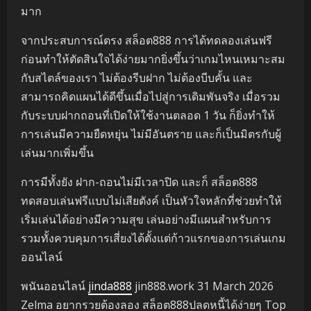
มาก
จากประสบการณ์ตรง สล็อต888 การได้ทดลองเล่นฟรี
ก่อนทำให้ตัดสินใจได้ง่ายมากยิ่งขึ้นว่าเกมไหนเหมาะสม
กับสไตล์ของเรา ไม่ต้องรีบฝาก ไม่ต้องบีบคั้น และ
สามารถคิดแผนได้ดีขึ้นเมื่อไปสู่การเดิมพันจริง เมื่อรวม
กับระบบฝากถอนที่เปิดให้ใช้งานตลอด 1 วัน ก็ยิ่งทำให้
การเล่นมีความยืดหยุ่น ไม่มีอันตราย และก็เป็นมิตรกับผู้
เล่นมากเพิ่มขึ้น
การมีทั้งยัง ฝาก-ถอนไม่มีเวลาปิด และก็ สล็อต888
ทดสอบเล่นฟรีแบบไม่เสียตังค์ เป็นหัวใจหลักที่ช่วยทำให้
เริ่มเล่นได้อย่างมีความสุข เล่นอย่างมีแผนสำหรับการ
รวมทั้งควบคุมการเสี่ยงได้ตั้งแต่ก้าวแรกของการเล่นเกม
ออนไลน์
พนันออนไลน์
jinda888
jin888.work 31 March 2026
Zelma อยากรวยต้องลอง สล็อต888ปลดหนี้ได้ง่ายๆ Top