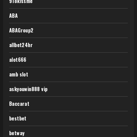
918kissme
ABA
ABAGroup2
allbet24hr
alot666
amb slot
askyouwin888 vip
Baccarat
bestbet
betway