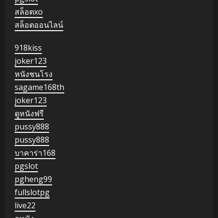
สล็อตxo
สล็อตออนไลน์
918kiss
joker123
หนังชนโรง
sagame168th
joker123
ดูหนังฟรี
pussy888
pussy888
บาคาร่า168
pgslot
pgheng99
fullslotpg
live22