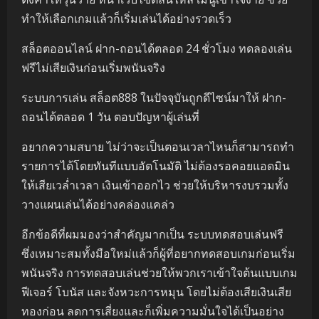
ทำให้เลือกเกมแล้วก็เริ่มเล่นได้อย่างรวดเร็ว
สล็อตออนไลน์ ฝาก-ถอนได้ตลอด 24 ชั่วโมง ทดลองเล่น
ฟรีไม่เสียเงินก่อนเริ่มพนันจริง
ระบบการเล่น สล็อต888 ในปัจจุบันถูกดีไซน์มาให้ ฝาก-
ถอนได้ตลอด 1 วัน ตอบปัญหาผู้เล่นที่
อยากความสบาย ไม่ว่าจะเป็นตอนเวลาไหนก็สามารถทำ
รายการได้โดยทันทีแบบอัตโนมัติ ไม่ต้องรอคอยแอดมิน
ให้เสียเวล่ำเวลา เงินเข้าออกไว ช่วยให้บริหารงบรวมทั้ง
วางแผนเล่นได้อย่างคล่องแคล่ว
อีกข้อดีที่ผมมองว่าสำคัญมากเป็น ระบบทดสอบเล่นฟรี
ซึ่งเหมาะสมทั้งมือใหม่แล้วก็ผู้ที่อยากทดสอบเกมก่อนเริ่ม
พนันจริง การทดสอบเล่นช่วยให้พวกเราเข้าใจต้นแบบเกม
ฟีเจอร์ โบนัส และจังหวะการหมุน โดยไม่ต้องเสียเงินเสีย
ทองก่อน ลดการเสี่ยงและก็เพิ่มความมั่นใจได้เป็นอย่าง