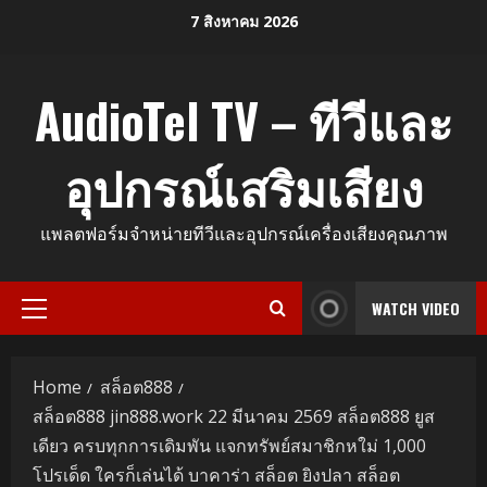
Skip
7 สิงหาคม 2026
to
content
AudioTel TV – ทีวีและ
อุปกรณ์เสริมเสียง
แพลตฟอร์มจำหน่ายทีวีและอุปกรณ์เครื่องเสียงคุณภาพ
WATCH VIDEO
Primary
Menu
Home
สล็อต888
สล็อต888 jin888.work 22 มีนาคม 2569 สล็อต888 ยูส
เดียว ครบทุกการเดิมพัน แจกทรัพย์สมาชิกหใม่ 1,000
โปรเด็ด ใครก็เล่นได้ บาคาร่า สล็อต ยิงปลา สล็อต