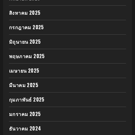
สิงหาคม 2025
กรกฎาคม 2025
มิถุนายน 2025
พฤษภาคม 2025
เมษายน 2025
มีนาคม 2025
กุมภาพันธ์ 2025
มกราคม 2025
ธันวาคม 2024