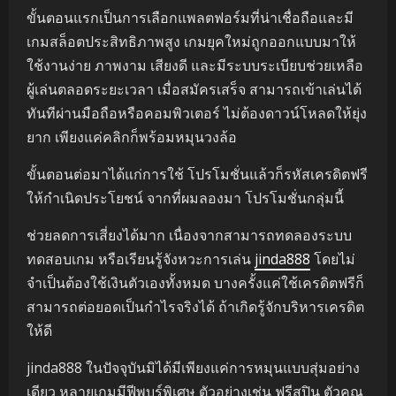
ขั้นตอนแรกเป็นการเลือกแพลตฟอร์มที่น่าเชื่อถือและมี
เกมสล็อตประสิทธิภาพสูง เกมยุคใหม่ถูกออกแบบมาให้
ใช้งานง่าย ภาพงาม เสียงดี และมีระบบระเบียบช่วยเหลือ
ผู้เล่นตลอดระยะเวลา เมื่อสมัครเสร็จ สามารถเข้าเล่นได้
ทันทีผ่านมือถือหรือคอมพิวเตอร์ ไม่ต้องดาวน์โหลดให้ยุ่ง
ยาก เพียงแค่คลิกก็พร้อมหมุนวงล้อ
ขั้นตอนต่อมาได้แก่การใช้ โปรโมชั่นแล้วก็รหัสเครดิตฟรี
ให้กำเนิดประโยชน์ จากที่ผมลองมา โปรโมชั่นกลุ่มนี้
ช่วยลดการเสี่ยงได้มาก เนื่องจากสามารถทดลองระบบ
ทดสอบเกม หรือเรียนรู้จังหวะการเล่น
jinda888
โดยไม่
จำเป็นต้องใช้เงินตัวเองทั้งหมด บางครั้งแค่ใช้เครดิตฟรีก็
สามารถต่อยอดเป็นกำไรจริงได้ ถ้าเกิดรู้จักบริหารเครดิต
ให้ดี
jinda888 ในปัจจุบันมิได้มีเพียงแค่การหมุนแบบสุ่มอย่าง
เดียว หลายเกมมีฟีพบร์พิเศษ ตัวอย่างเช่น ฟรีสปิน ตัวคูณ