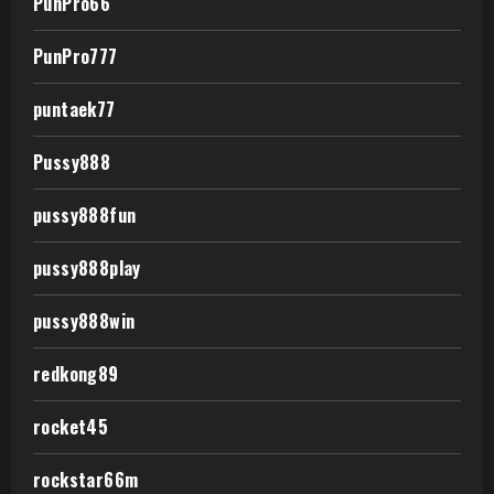
PunPro66
PunPro777
puntaek77
Pussy888
pussy888fun
pussy888play
pussy888win
redkong89
rocket45
rockstar66m