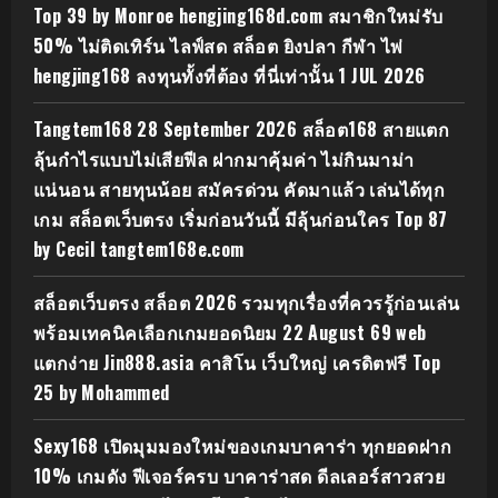
Top 39 by Monroe hengjing168d.com สมาชิกใหม่รับ
50% ไม่ติดเทิร์น ไลฟ์สด สล็อต ยิงปลา กีฬา ไพ่
hengjing168 ลงทุนทั้งที่ต้อง ที่นี่เท่านั้น 1 JUL 2026
Tangtem168 28 September 2026 สล็อต168 สายแตก
ลุ้นกำไรแบบไม่เสียฟีล ฝากมาคุ้มค่า ไม่กินมาม่า
แน่นอน สายทุนน้อย สมัครด่วน คัดมาแล้ว เล่นได้ทุก
เกม สล็อตเว็บตรง เริ่มก่อนวันนี้ มีลุ้นก่อนใคร Top 87
by Cecil tangtem168e.com
สล็อตเว็บตรง สล็อต 2026 รวมทุกเรื่องที่ควรรู้ก่อนเล่น
พร้อมเทคนิคเลือกเกมยอดนิยม 22 August 69 web
แตกง่าย Jin888.asia คาสิโน เว็บใหญ่ เครดิตฟรี Top
25 by Mohammed
Sexy168 เปิดมุมมองใหม่ของเกมบาคาร่า ทุกยอดฝาก
10% เกมดัง ฟีเจอร์ครบ บาคาร่าสด ดีลเลอร์สาวสวย