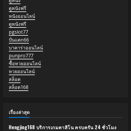
ดูหนัง
ดูหนังฟรี
หนังออนไลน์
ดูหนังฟรี
pgslot77
ปั่นแตก66
บาคาร่าออนไลน์
punpro777
ซื้อหวยออนไลน์
หวยออนไลน์
สล็อต
สล็อต168
เรื่องล่าสุด
Hengjing168 บริการเกมคาสิโน ครบครัน 24 ชั่วโมง