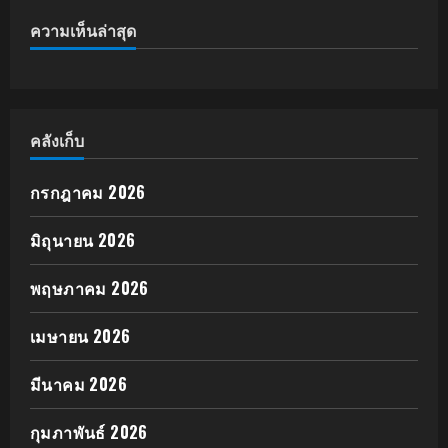
ความเห็นล่าสุด
คลังเก็บ
กรกฎาคม 2026
มิถุนายน 2026
พฤษภาคม 2026
เมษายน 2026
มีนาคม 2026
กุมภาพันธ์ 2026