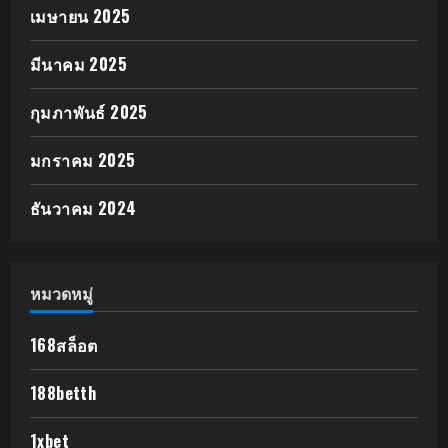
เมษายน 2025
มีนาคม 2025
กุมภาพันธ์ 2025
มกราคม 2025
ธันวาคม 2024
หมวดหมู่
168สล็อต
188betth
1xbet