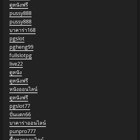
ดูหนังฟรี
pussy888
pussy888
บาคาร่า168
pgslot
pgheng99
fullslotpg
live22
ดูหนัง
ดูหนังฟรี
หนังออนไลน์
ดูหนังฟรี
pgslot77
ปั่นแตก66
บาคาร่าออนไลน์
punpro777
ซื้อหวยออนไลน์