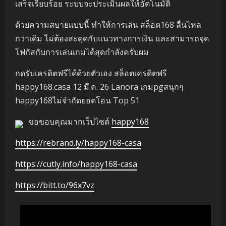
เสร็จเรียบร้อย ระบบจะประเมินผลให้อัตโนมัติ
ด้วยความสบายแบบนี้ ทำให้การเล่น สล็อต168 ลื่นไหล
กว่าเดิม ไม่ต้องสะดุดกับแนวทางการเงิน และสามารถจุด
โฟกัสกับการเล่นเกมได้สุดกำลังครับผม
กดรับเครดิตฟรีได้ด้วยตัวเอง สล็อตเครดิตฟรี
happy168.casa 12 มี.ค. 26 Lanora เกมpgสนุกๆ
happy168ไม่จำกัดยอดโอน Top 51
ขอขอบคุณมากเว็ปไซต์
happy168
https://rebrand.ly/happy168-casa
https://cutly.info/happy168-casa
https://bitt.to/96x7vz