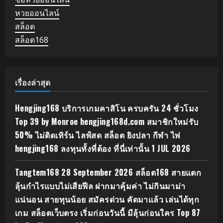
หวยออนไลน์
สล็อต
สล็อต168
เรื่องล่าสุด
Hengjing168 บริการเกมคาสิโน ครบครัน 24 ชั่วโมง
Top 39 by Monroe hengjing168d.com สมาชิกใหม่รับ
50% ไม่ติดเทิร์น ไลฟ์สด สล็อต ยิงปลา กีฬา ไพ่
hengjing168 ลงทุนทั้งที่ต้อง ที่นี่เท่านั้น 1 JUL 2026
Tangtem168 28 September 2026 สล็อต168 สายแตก
ลุ้นกำไรแบบไม่เสียฟีล ฝากมาคุ้มค่า ไม่กินมาม่า
แน่นอน สายทุนน้อย สมัครด่วน คัดมาแล้ว เล่นได้ทุก
เกม สล็อตเว็บตรง เริ่มก่อนวันนี้ มีลุ้นก่อนใคร Top 87