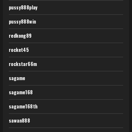
pussy888play
pussy888win
redkong89
rocket45
rockstar66m
sagame
sagame168
sagame168th
sawan888