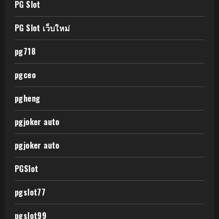
PG Slot
PG Slot เว็บใหม่
pg718
pgceo
pgheng
pgjoker auto
pgjoker auto
PGSlot
pgslot77
pgslot99