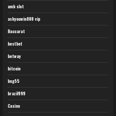
amb slot
askyouwin888 vip
Baccarat
bestbet
betway
bitcoin
bng55
brazil999
Casino