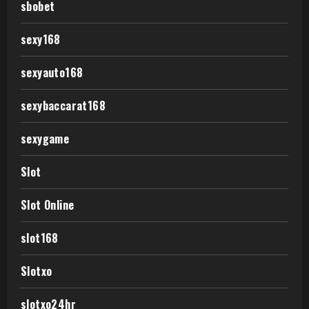
sbobet
sexy168
sexyauto168
sexybaccarat168
sexygame
Slot
Slot Online
slot168
Slotxo
slotxo24hr