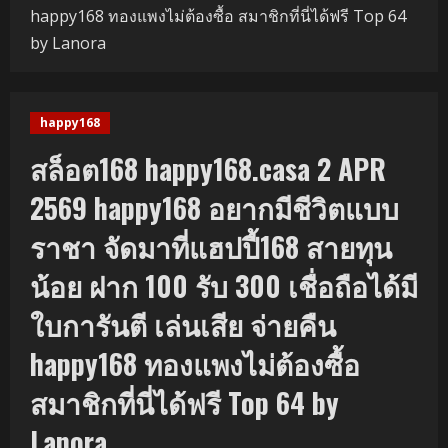
happy168 ทองแพงไม่ต้องซื้อ สมาชิกที่นี่ได้ฟรี Top 64
by Lanora
happy168
สล็อต168 happy168.casa 2 APR
2569 happy168 อยากมีชีวิตแบบ
ราชา จัดมาที่แฮปปี้168 สายทุน
น้อย ฝาก 100 รับ 300 เชื่อถือได้มี
ใบการันตี เล่นเสีย จ่ายคืน
happy168 ทองแพงไม่ต้องซื้อ
สมาชิกที่นี่ได้ฟรี Top 64 by
Lanora