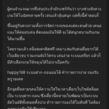
ผู้คนจำนวนมากที่เล่นประจำมักแชร์กันว่า บางช่วงจังหวะ
เกมให้โบนัสหลายครั้ง เล่นแล้วลุ้นสนุก แต่ทั้งนี้คำตอบก็
ขึ้นอยู่กับดวงรวมทั้งการจัดการงบของแต่ละคนด้วย เสนอ
แนะให้ค่อยๆเล่น คิดแผนเงินให้ดี จะได้สนุกสนานกับเกม
ได้นานขึ้น
โดยรวมแล้ว สล็อตเครดิตฟรี เหมาะสมกับคนที่อยากได้
เว็บเดียวจบ รวมเกมดังไว้ครบ เล่นง่าย ระบบเสถียร แล้วก็
มีตัวเลือกเกมให้หมุนได้ไม่น่าเบื่อครับ
happy168 ระบบฝาก-ถอนออโต้ ทำรายการง่าย รองรับ
ทรูวอเลท
อีกจุดที่หลายๆคนให้ความใส่ใจเวลาเลือกเว็บไซต์สล็อต
เป็น ระบบฝาก-ถอน ซึ่งเดี๋ยวนี้หลายเว็บพัฒนาเป็นระบบ
อัตโนมัติทั้งหมดทั้งปวง ทำรายการเองได้ในทันที ไม่ต้อง
คอยแอดมินให้เสียเวลา