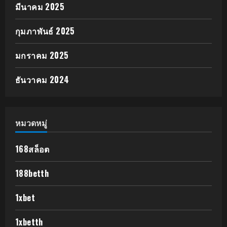
มีนาคม 2025
กุมภาพันธ์ 2025
มกราคม 2025
ธันวาคม 2024
หมวดหมู่
168สล็อต
188betth
1xbet
1xbetth