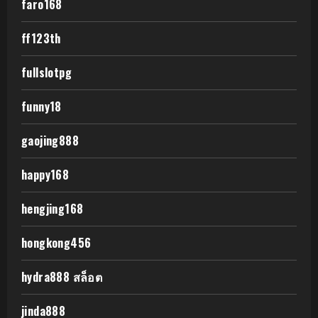
faro168
ff123th
fullslotpg
funny18
gaojing888
happy168
hengjing168
hongkong456
hydra888 สล็อต
jinda888