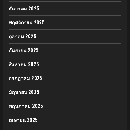
ธันวาคม 2025
พฤศจิกายน 2025
ตุลาคม 2025
กันยายน 2025
สิงหาคม 2025
กรกฎาคม 2025
มิถุนายน 2025
พฤษภาคม 2025
เมษายน 2025