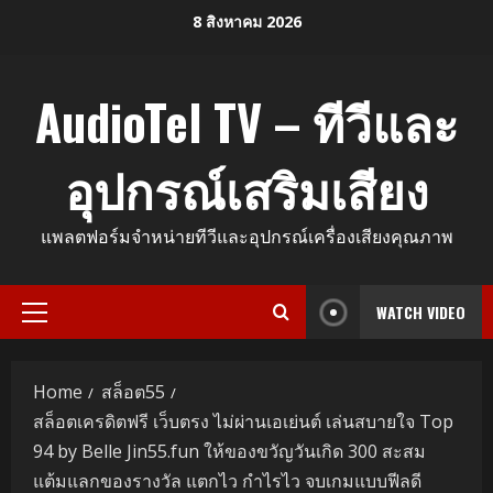
Skip
8 สิงหาคม 2026
to
content
AudioTel TV – ทีวีและ
อุปกรณ์เสริมเสียง
แพลตฟอร์มจำหน่ายทีวีและอุปกรณ์เครื่องเสียงคุณภาพ
WATCH VIDEO
Primary
Menu
Home
สล็อต55
สล็อตเครดิตฟรี เว็บตรง ไม่ผ่านเอเย่นต์ เล่นสบายใจ Top
94 by Belle Jin55.fun ให้ของขวัญวันเกิด 300 สะสม
แต้มแลกของรางวัล แตกไว กำไรไว จบเกมแบบฟีลดี