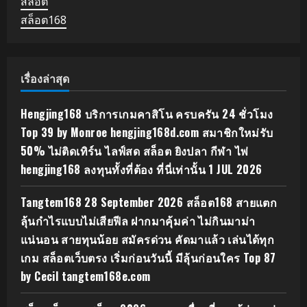
สล็อต
สล็อต168
เรื่องล่าสุด
Hengjing168 บริการเกมคาสิโน ครบครัน 24 ชั่วโมง
Top 39 by Monroe hengjing168d.com สมาชิกใหม่รับ
50% ไม่ติดเทิร์น ไลฟ์สด สล็อต ยิงปลา กีฬา ไพ่
hengjing168 ลงทุนทั้งที่ต้อง ที่นี่เท่านั้น 1 JUL 2026
Tangtem168 28 September 2026 สล็อต168 สายแตก
ลุ้นกำไรแบบไม่เสียฟีล ฝากมาคุ้มค่า ไม่กินมาม่า
แน่นอน สายทุนน้อย สมัครด่วน คัดมาแล้ว เล่นได้ทุก
เกม สล็อตเว็บตรง เริ่มก่อนวันนี้ มีลุ้นก่อนใคร Top 87
by Cecil tangtem168e.com