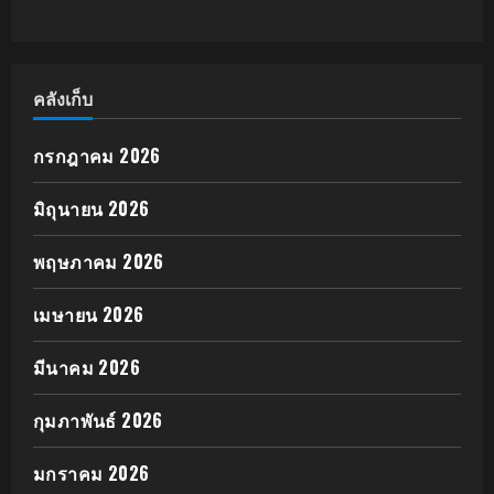
คลังเก็บ
กรกฎาคม 2026
มิถุนายน 2026
พฤษภาคม 2026
เมษายน 2026
มีนาคม 2026
กุมภาพันธ์ 2026
มกราคม 2026