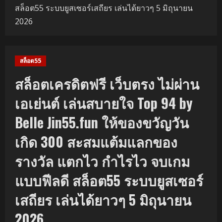
สล็อต55 ระบบยูสเซอร์เสถียร เล่นได้ยาวๆ 5 มิถุนายน
2026
สล็อต55
สล็อตเครดิตฟรี เว็บตรง ไม่ผ่าน
เอเย่นต์ เล่นสบายใจ Top 94 by
Belle Jin55.fun ให้ของขวัญวัน
เกิด 300 สะสมแต้มแลกของ
รางวัล แตกไว กำไรไว จบเกม
แบบฟีลดี สล็อต55 ระบบยูสเซอร์
เสถียร เล่นได้ยาวๆ 5 มิถุนายน
2026