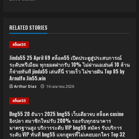
e
R
RELATED STORIES
e
สล็อต55
a
Jinda55 25 April 69 สล็อต55 เปิดประตูสู่ประสบการณ์
d
ระดับพรีเมียม ทุกยอดฝากรับ 10% ไม่ผ่านเอเย่นต์ 10 ล้าน
ก็จ่ายทันที jinda55 เล่นที่นี่ รวยเร็ว ไม่ขายฝัน Top 85 by
i
Arnulfo Jin55.win
n
Arthur Diaz
16 เมษายน 2026
g
สล็อต55
Bng55 20 ธันวา 2025 bng55 เว็บเดียวจบ สล็อต casino
ยิงปลา สมาชิกใหม่รับ 200% รองรับทุกธนาคาร
มาตรฐานสูง บริการระดับ VIP bng55 สมัคร รับบริการ
ระดับ VIP ทันที bng55 แจกสูตรที่ไม่เคยบอกใคร Top 32