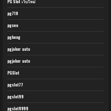
PG Slot เว็บใหม่
pg718
pgceo
pgheng
pgjoker auto
pgjoker auto
PGSlot
pgslot77
pgslot99
pgslot9999