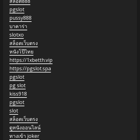
สล็อต888
pgslot
pussy888
บาคาร่า
slotxo
สล็อตเว็บตรง
หนังโป๊ไทย
https://1xbetth.vip
https://pgslot.spa
pgslot
pg slot
kiss918
pgslot
slot
สล็อตเว็บตรง
ดูหนังออนไลน์
ทางเข้า joker