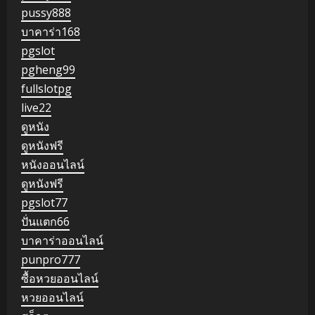
pussy888
บาคาร่า168
pgslot
pgheng99
fullslotpg
live22
ดูหนัง
ดูหนังฟรี
หนังออนไลน์
ดูหนังฟรี
pgslot77
ปั่นแตก66
บาคาร่าออนไลน์
punpro777
ซื้อหวยออนไลน์
หวยออนไลน์