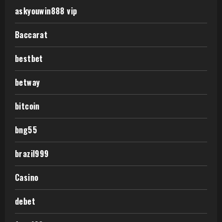
askyouwin888 vip
Baccarat
bestbet
betway
bitcoin
bng55
brazil999
Casino
debet