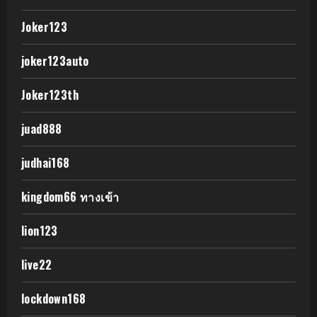
Joker123
joker123auto
Joker123th
juad888
judhai168
kingdom66 ทางเข้า
lion123
live22
lockdown168