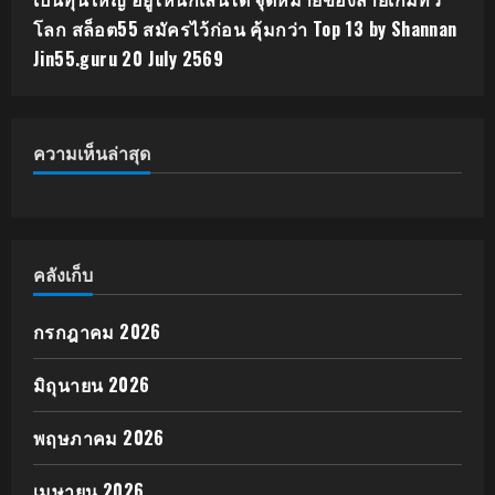
โลก สล็อต55 สมัครไว้ก่อน คุ้มกว่า Top 13 by Shannan
Jin55.guru 20 July 2569
ความเห็นล่าสุด
คลังเก็บ
กรกฎาคม 2026
มิถุนายน 2026
พฤษภาคม 2026
เมษายน 2026