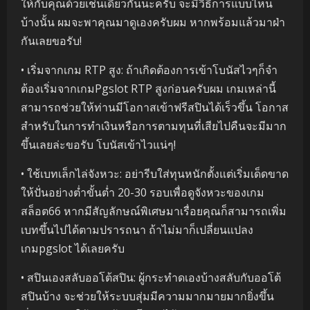
ให้กับคุณด้วยเช่นเดียวกันนะครับ จะมีวิธีการแบบไหน
บ้างนั้น ผมจะพาคุณมาดูเองครับผม หากพร้อมแล้วมาฝ่า
กันเลยขอรับ!
• เริ่มจากเกม RTP สูง: ถ้าเกิดต้องการเข้าโบนัสไวๆก็จำ
ต้องเริ่มจากเกมPgslot RTP สูงก่อนครับผม เกมเหล่านี้
สามารถช่วยให้ท่านมีโอกาสเข้าฟรีสปินได้เร็วขึ้น โอกาส
สำหรับในการทำเงินหรือการตามทุนที่เสียไปคืนจะมีมาก
ขึ้นเลยล่ะขอรับ โบนัสเข้าไวแน่ๆ!
• ใช้เบทเล็กไล่จังหวะ: อย่ารีบใส่ทุนหนักตั้งแต่เริ่มเด็ดขาด
ให้ปั่นอย่างต่ำขั้นต่ำ 20-30 รอบเพื่อดูจังหวะของเกม
สล็อต66 หากมีสัญลักษณ์พิเศษมาเรื่อยคุณก็สามารถเพิ่ม
เบทขึ้นไปได้ตามปรารถนา ถ้าไม่มาก็เปลี่ยนแปลง
เกมpgslot ได้เลยครับ
• สปินเองสลับออโต้สปิน: ผู้กระทำดเองบ้างสลับกับออโต้
สปินบ้าง จะช่วยให้ระบบสุ่มมีความมากมายมากยิ่งขึ้น