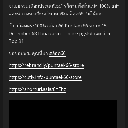
ขนบธรรมเนียมประเพณีอะไรก็ตามทั้งสิ้นแน่ๆ 100% อย่า
คอยช้า ลงทะเบียนเป็นสมาชิกสล็อต66 กันได้เลย!
เว็บสล็อตตรง100% สล็อต66 Puntaek66.store 15
December 68 Ilana casino online pgslot แตกง่าย
Top 91
ขอขอบพระคุณที่มา
สล็อต66
https://rebrand.ly/puntaek66-store
https://cutly.info/puntaek66-store
https://shorturl.asia/8YEhz