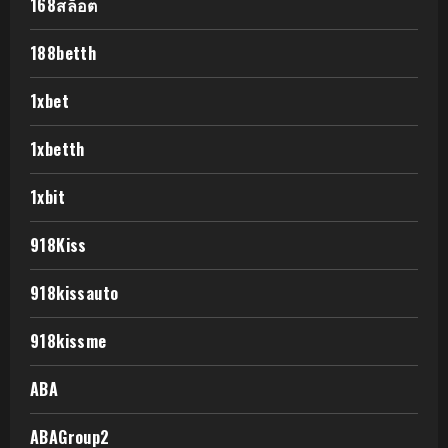
168สล็อต
188betth
1xbet
1xbetth
1xbit
918Kiss
918kissauto
918kissme
ABA
ABAGroup2