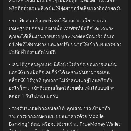
ลื่นไหล เล่นเกมแบบชิวๆไม่มีสะดุด ไม่ต้องดาวน์โหลด
หรือติดตั้งแอปพลิเคชันให้ยุ่งยากหรือเสียเวลาอีกด้วยครับ
• กราฟิกสวย อินเทอร์เฟซใช้งานง่าย: เนื่องจากว่า
เกมPgslot ออกแบบมาเพื่อโทรศัพท์มือถือโดยเฉพาะ
คุณจะได้เห็นงานภาพสวยๆเอฟเฟกต์เหมือนจริง อินเท
อร์เฟซที่ใช้งานง่าย และจอปรับขนาดให้เข้ากับขนาดของ
มือถือที่ใช้งานอัตโนมัติ
• เล่นได้ทุกหนทุกแห่ง: นี่คือหัวใจสำคัญของการเล่นปั่น
แตก66 ผ่านมือถือเลยก็ว่าได้ เพราะมันสามารถเล่น
สล็อต66 ได้ทุกที่ ทุกเวลา ไม่ว่าคุณจะอยู่ไหนหรือทำ
อะไรก็ตาม เข้าถึงเกมสล็อตได้ง่ายขึ้น เล่นได้แบบชิวๆ
ตลอด 1 วันไปเลยนะครับ
• รองรับระบบฝากถอนออโต้: คุณสามารถเข้ามาทำ
รายการฝากถอนผ่านระบบธนาคารด้วย Mobile
Banking ได้เลย หรือจะใช้งานผ่าน TrueMoney Wallet