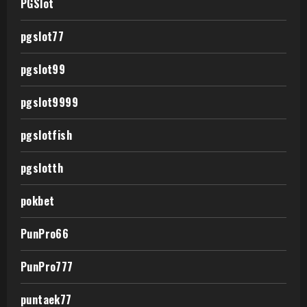
PGSlot
pgslot77
pgslot99
pgslot9999
pgslotfish
pgslotth
pokbet
PunPro66
PunPro777
puntaek77