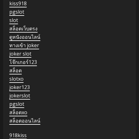
kiss918
pgslot
slot
สล็อตเว็บตรง
ดูหนังออนไลน์
ทางเข้า joker
joker slot
โจ๊กเกอร์123
สล็อต
slotxo
joker123
jokerslot
pgslot
สล็อตxo
สล็อตออนไลน์
918kiss