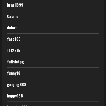
brazil999
Casino
debet
faro168
ff123th
fullslotpg
funny18
gaojing888
happy168