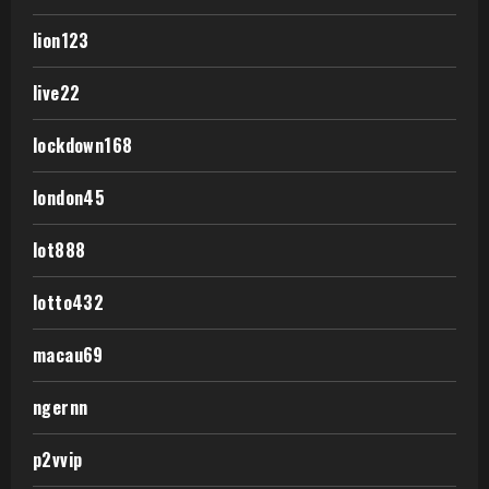
lion123
live22
lockdown168
london45
lot888
lotto432
macau69
ngernn
p2vvip