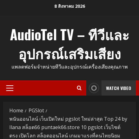
Skip
8 สิงหาคม 2026
to
content
AudioTel TV – ทีวีและ
อุปกรณ์เสริมเสียง
แพลตฟอร์มจำหน่ายทีวีและอุปกรณ์เครื่องเสียงคุณภาพ
WATCH VIDEO
Primary
Menu
Home
PGSlot
พนันออนไลน์ เว็บเปิดใหม่ pgslot ใหม่ล่าสุด Top 24 by
Ilana สล็อต66 puntaek66.store 10 pgslot เว็บไซต์
ตรง เปิดโลก สล็อตออนไลน์ เกมมาแรงที่คนไทยนิยม