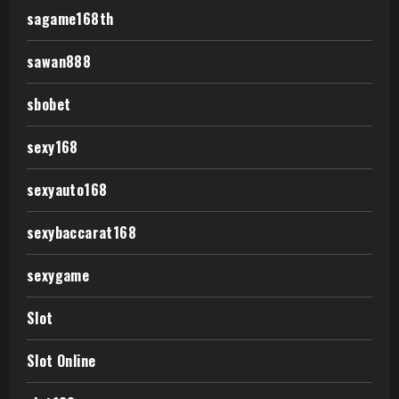
sagame168th
sawan888
sbobet
sexy168
sexyauto168
sexybaccarat168
sexygame
Slot
Slot Online