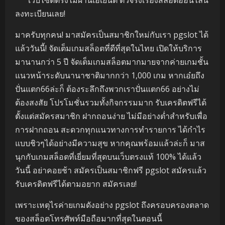
เว็บไซต์ตรงไม่ผ่านเอเย่นต์ ตัวจริงเรื่องสล็อตออนไลน์
ลงทะเบียนเลย!
มาครับทุกคน! มาสมัครเป็นสมาชิกใหม่กับเรา pgslot ได้
แล้ววันนี้! จัดเต็มเกมสล็อตที่ดีที่สุดในไทย เปิดให้บริการ
มานานกว่า 5 ปี จัดเต็มเกมสล็อตมากมายจากค่ายเกมชั้น
แนวหน้าระดับนานาชาติมากกว่า 1,000 เกม หากเอ๋ยถึง
ปั่นแตก66ล่ะก็ ต้องระลึกถึงพวกเราปั่นแตก66 อย่างไม่
ต้องสงสัย โปรโมชั่นรวมทั้งกิจกรรมมาก รับเครดิตฟรีได้
ตั้งแต่สมัครสมาชิก ฝากถอนง่าย ไม่มีอย่างต่ำสำหรับเพื่อ
การฝากถอน สะดวกทุกแนวทางการทำรายการ ได้กำไร
แบบชิวๆได้อย่างมีความสุข หากคุณพร้อมแล้วล่ะก็ มาส
นุกกับเกมสล็อตที่เยี่ยมที่สุดบนเว็บตรงแท้ 100% ได้แล้ว
วันนี้ อย่าคอยช้า สมัครเป็นสมาชิกฟรี pgslot สมัครแล้ว
รับเครดิตฟรีได้ตามอยาก สมัครเลย!
เพราะเหตุไรค่ายเกมดังอย่าง pgslot ถึงครอบครองตลาด
ของสล็อตโทรศัพท์มือถือมากที่สุดในตอนนี้