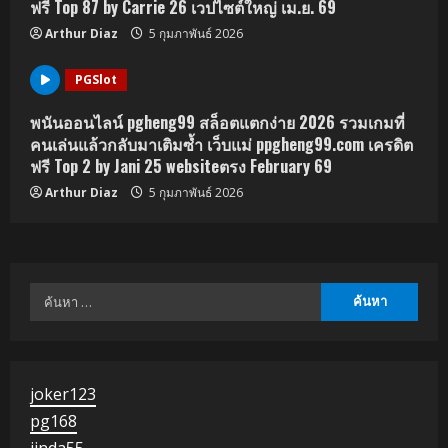
ฟรี Top 87 by Carrie 26 เวปไซต์ใหญ่ เม.ย. 69
Arthur Diaz
5 กุมภาพันธ์ 2026
PGSlot
พนันออนไลน์ pgheng99 สล็อตแตกง่าย 2026 รวมเกมที่
คนเล่นแล้วกลับมาเติมซ้ำ เว็บแม่ ppgheng99.com เครดิต
ฟรี Top 2 by Jani 25 websiteตรง February 69
Arthur Diaz
5 กุมภาพันธ์ 2026
ค้นหา
สำหรับ:
joker123
pg168
jinda55