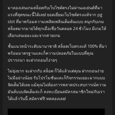
มาลองเล่นเกมสล็อตกับเว็บไซต์ตรงไม่ผ่านเอเย่นต์ที่มา
แรงที่สุดขณะนี้ได้เลย! ยอดเยี่ยมเว็บไซต์ตรงแท้จาก pg
slot ที่มาพร้อมความเพลิดเพลินเต็มต้นแบบ สนุกกับเกม
สล็อตมากมายได้ทุกเมื่อเชื่อวันตลอด 24 ชั่วโมง มีเกมให้
เลือกเล่นเยอะแยะจากค่ายเกม
ชั้นแนวหน้าระดับนานาชาติ สล็อตเว็บตรงแท้ 100% ที่มา
พร้อมมาตรฐานและก็ความปลอดภัยในแบบที่คุณ
ปรารถนา จะฝากถอนก็ง่ายๆ
ไม่ยุ่งยาก จะฝากกับ สล็อต ก็ได้แล้วแต่คุณ ฝากถอนง่าย
ไม่มีอย่างน้อย รับโปรโมชั่นและก็กิจกรรมเยอะมากแบบ
จัดเต็มได้เลย แม้คุณไม่ต้องการพลาดประสบการณ์ความ
มันส์แบบจัดเต็มล่ะก็ ลงทะเบียนสมัครสมาชิกใหม่กับเรา
ได้แล้ววันนี้ สมัครฟรี! ทดลองเลย!