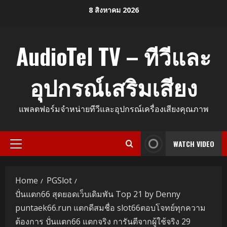
Skip
8 สิงหาคม 2026
to
content
AudioTel TV – ทีวีและ
อุปกรณ์เสริมเสียง
แพลตฟอร์มจำหน่ายทีวีและอุปกรณ์เครื่องเสียงคุณภาพ
WATCH VIDEO
Primary
Menu
Home
PGSlot
ปั่นแตก66 สุดยอดเว็บเดิมพัน Top 21 by Denny
puntaek66.run แตกดีสมชื่อ slot66ตอบโจทย์ทุกความ
ต้องการ ปั่นแตก66 แตกจริง การันตีจากผู้ใช้จริง 29