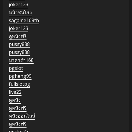
joker123
หนังชนโรง
sagame168th
joker123
ดูหนังฟรี
pussy888
pussy888
บาคาร่า168
pgslot
pgheng99
fullslotpg
live22
ดูหนัง
ดูหนังฟรี
หนังออนไลน์
ดูหนังฟรี
pgslot77