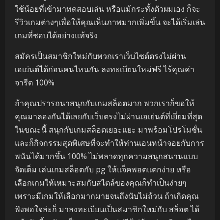
ใช้น้อยที่เข้ามาทดสอบเล่น หรือแม้กระทั้งตัวผมเอง ก็จะ
รีวิวเกมต่างๆเพื่อให้คุณเห็นภาพมากเพิ่มขึ้น จะได้เริ่มเล่น
เกมที่ชอบได้อย่างแท้จริง
สมัครเป็นสมาชิกใหม่กับพวกเราเว็บไซต์ตรงไม่ผ่าน
เอเย่นต์ได้ก่อนคนไหนกัน ลงทะเบียนใหม่ฟรี ไร้คุณค่า
จารีต 100%
ถ้าคุณปรารถนาสนุกกับเกมสล็อตมาก พวกเราก็ขอให้
คุณมาลองกันได้เลยกับเว็บตรงไม่ผ่านเอเย่นต์ที่เยี่ยมที่สุด
ในขณะนี้ สนุกกับเกมสล็อตเยอะแยะ มาพร้อมโปรโมชั่น
และก็กิจกรรมสุดพิเศษที่จะทำให้ท่านเอนหน้าจอยกับการ
พนันได้มากขึ้น 100% ไม่พลาดทุกความสนุกสนานแบบ
จัดเต็ม เล่นเกมสล็อตกับ pg ให้แจ็คพอตแตกง่าย หรือ
เลือกเกมให้เหมาะสมกับสไตล์ของคุณก็ทำเป็นง่ายๆ
เพราะมีเกมให้เลือกมากมายจนถึงนับไม่ถ้วน ถ้าเกิดคุณ
พึงพอใจล่ะก็ มาลงทะเบียนเป็นสมาชิกใหม่กับ สล็อต ได้