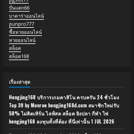
ปั่นแตก66
บาคาร่าออนไลน์
punpro777
ซื้อหวยออนไลน์
หวยออนไลน์
สล็อต
สล็อต168
เรื่องล่าสุด
Hengjing168 บริการเกมคาสิโน ครบครัน 24 ชั่วโมง
Top 39 by Monroe hengjing168d.com สมาชิกใหม่รับ
50% ไม่ติดเทิร์น ไลฟ์สด สล็อต ยิงปลา กีฬา ไพ่
hengjing168 ลงทุนทั้งที่ต้อง ที่นี่เท่านั้น 1 JUL 2026