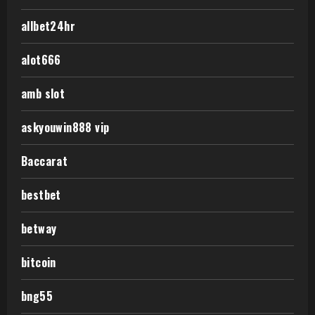
allbet24hr
alot666
amb slot
askyouwin888 vip
Baccarat
bestbet
betway
bitcoin
bng55