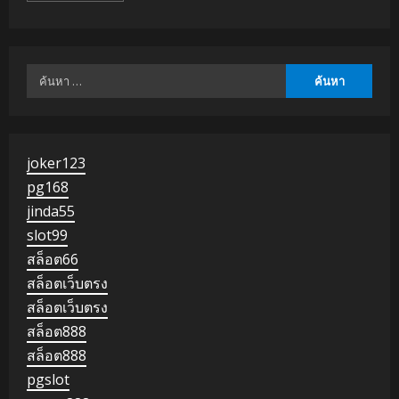
about
รวม
เกม
สล็อต
30
February
ค้นหา
69
สำหรับ:
texas24
ให้
บริการ
คา
สิ
โน
joker123
คุณภาพ
แบรนด์
pg168
เชื่อ
jinda55
ถือ
ได้
slot99
น้ำ
เต้า
สล็อต66
ปู
ปลา
สล็อตเว็บตรง
เงิน
เข้า
สล็อตเว็บตรง
ทันที
ไม่
สล็อต888
ต้อง
รอ
สล็อต888
เกม
ฮิต
pgslot
ตลอด
กาล