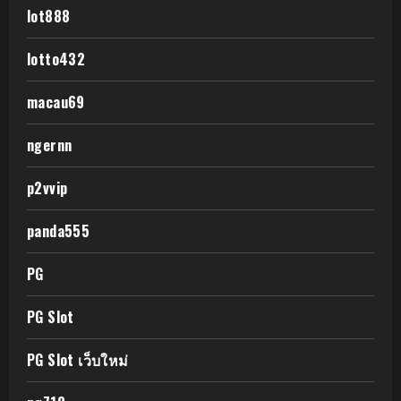
lot888
lotto432
macau69
ngernn
p2vvip
panda555
PG
PG Slot
PG Slot เว็บใหม่