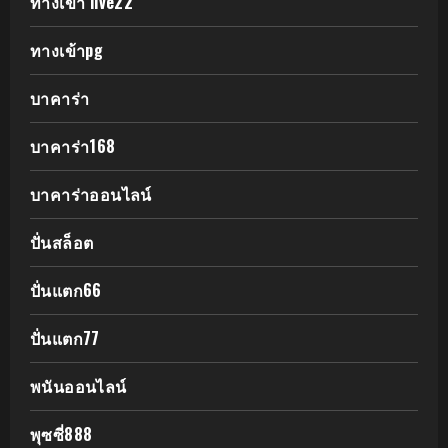
ทางเข้า live22
ทางเข้าpg
บาคาร่า
บาคาร่า168
บาคาร่าออนไลน์
ปั่นสล็อต
ปั่นแตก66
ปั่นแตก77
พนันออนไลน์
พุซซี่888