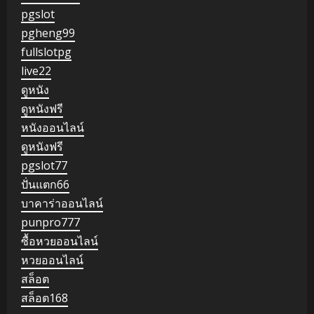
pgslot
pgheng99
fullslotpg
live22
ดูหนัง
ดูหนังฟรี
หนังออนไลน์
ดูหนังฟรี
pgslot77
ปั่นแตก66
บาคาร่าออนไลน์
punpro777
ซื้อหวยออนไลน์
หวยออนไลน์
สล็อต
สล็อต168