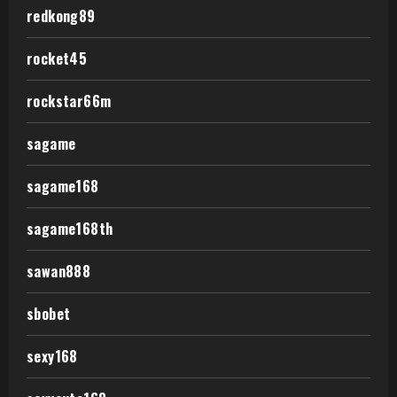
redkong89
rocket45
rockstar66m
sagame
sagame168
sagame168th
sawan888
sbobet
sexy168