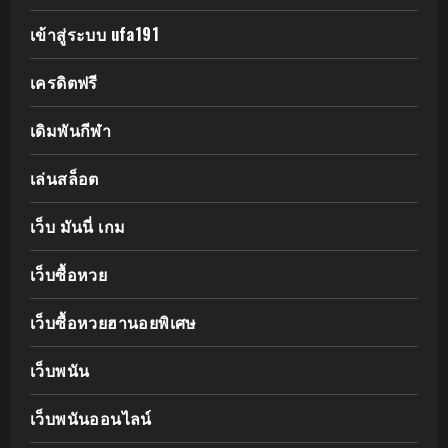
เข้าสู่ระบบ ufa191
เครดิตฟรี
เดิมพันกีฬา
เล่นสล็อต
เว็บ มันนี่ เกม
เว็บซื้อหวย
เว็บซื้อหวยฮานอยพิเศษ
เว็บพนัน
เว็บพนันออนไลน์