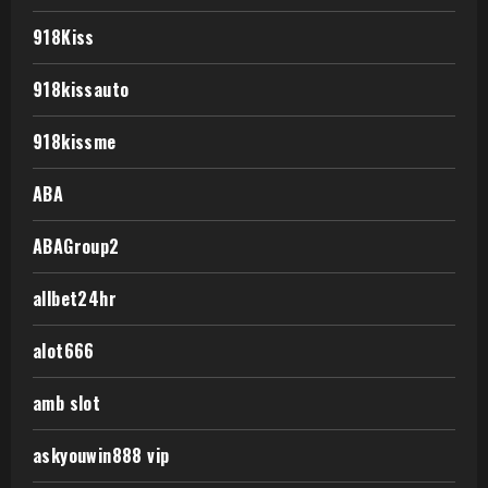
918Kiss
918kissauto
918kissme
ABA
ABAGroup2
allbet24hr
alot666
amb slot
askyouwin888 vip