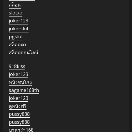
สล็อต
slotxo
joker123
jokerslot
pgslot
สล็อตxo
สล็อตออนไลน์
918kiss
joker123
หนังชนโรง
sagame168th
joker123
ดูหนังฟรี
pussy888
pussy888
บาคาร่า168