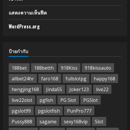
แสดงความเห็นฟีด
WordPress.org
ป้ายกำกับ
188bet
188betth
918Kiss
918kissauto
allbet24hr
faro168
fullslotpg
happy168
hengjing168
Jinda55
Joker123
live22
live22slot
pgfish
PG Slot
PGSlot
pgslot99
pgslotfish
PunPro777
Pussy888
sagame
sexy168vip
Slot