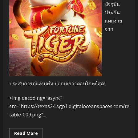
ปัจจุบัน
ประกัน
แตกง่าย
จาก
ประสบการณ์เล่นจริง บอกเลยว่าตอบโจทย์สุด!
<img decoding="async"
src="https://texas24.sgp1.digitaloceanspaces.com/texas
table-009.png"...
Read
Read More
more