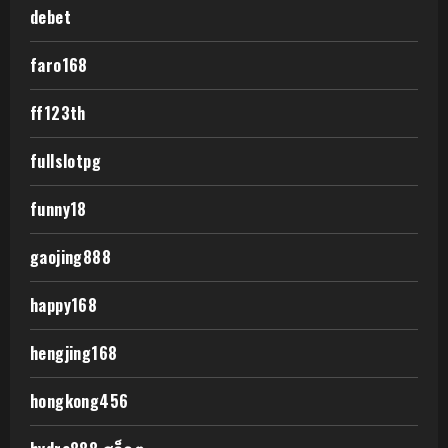
debet
faro168
ff123th
fullslotpg
funny18
gaojing888
happy168
hengjing168
hongkong456