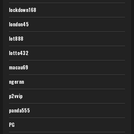
lockdown168
london45
lot888
lotto432
macau69
ngernn
p2vvip
panda555
PG