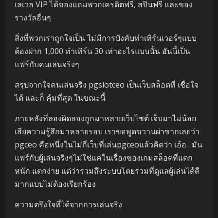
เลเวล VIP ได้ของแถมพวกเครดิตฟรี, สปินฟรี และของ
รางวัลอื่นๆ
สิ่งที่พวกเราถูกใจเป็น ไม่มีการบังคับทำเทิร์นเวอร์ๆแบบ
ต้องฝาก 1,000 ทำเทิร์น 30 เท่าอะไรแบบนั้น อันนี้เป็น
แฟร์กับคนเล่นจริงๆ
สรุปจากใจคนเล่นจริง pgslotceo เป็นเว็บสล็อตที่ เชื่อใจ
ได้ และก็ คุ้มที่สุด ในขณะนี้
ภายหลังที่ลองผิดลองถูกมาหลายเว็บไซต์ เจ็บมาไม่น้อย
เสียความรู้สึกมาหลายรอบ เราขอพูดขวานผ่าซากเลยว่า
pgceo คือหนึ่งในไม่กี่เว็บที่เล่นpgceoแล้วคิดว่า เอ้อ…มัน
แฟร์กับผู้เล่นจริงๆไม่ใช่แค่ในเรื่องของเกมสล็อตที่แตก
หนัก แตกง่าย แต่ว่ารวมถึงระบบโดยรวมที่ดูแลผู้เล่นได้ดี
มากแบบไม่ต้องเรียกร้อง
ความตรึงใจที่ได้จากการเล่นจริง