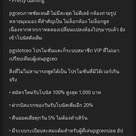
• Pretty Gaming
pgceoภาพชัดเจนดี ไม่มีสะดุด ไม่ดีเลย์ กล้องถ่ายรูป
หลายมุมมอง ที่สำคัญเป็น ไม่ล็อกห้อง ไม่ล็อกยูส
เนื่องจากพวกเราทดลองเปลี่ยนแปลงห้องไปๆมาๆแล้ว ยัง
เข้าโบนัสดังเดิม
pgslotceo โปรโมชั่นและก็ระบบสมาชิก VIP ที่ไม่เอา
เปรียบเทียบผู้เล่นpgceo
สิ่งที่ไม่ไม่สามารถพูดได้เป็น โปรโมชั่นที่มิได้เวอร์เกิน
จริง
• สมัครใหม่รับโบนัส 100% สูงสุด 1,000 บาท
• ฝากบิลแรกของวันรับโบนัสเพิ่มอีก 20%
• คืนยอดเสียทุกวัน 5% ไม่ต้องทำเทิร์น
• มีระบบระเบียบสะสมแต้มสำหรับผู้ที่เล่นpgceoบ่อย อัป