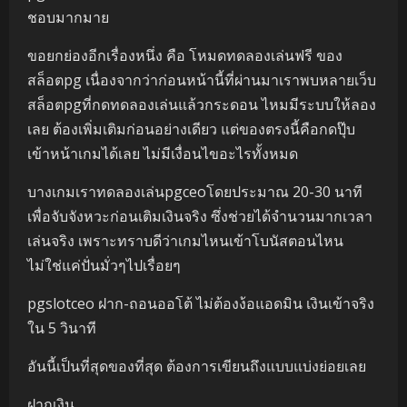
ชอบมากมาย
ขอยกย่องอีกเรื่องหนึ่ง คือ โหมดทดลองเล่นฟรี ของ
สล็อตpg เนื่องจากว่าก่อนหน้านี้ที่ผ่านมาเราพบหลายเว็บ
สล็อตpgที่กดทดลองเล่นแล้วกระดอน ไหมมีระบบให้ลอง
เลย ต้องเพิ่มเติมก่อนอย่างเดียว แต่ของตรงนี้คือกดปุ๊บ
เข้าหน้าเกมได้เลย ไม่มีเงื่อนไขอะไรทั้งหมด
บางเกมเราทดลองเล่นpgceoโดยประมาณ 20-30 นาที
เพื่อจับจังหวะก่อนเติมเงินจริง ซึ่งช่วยได้จำนวนมากเวลา
เล่นจริง เพราะทราบดีว่าเกมไหนเข้าโบนัสตอนไหน
ไม่ใช่แค่ปั่นมั่วๆไปเรื่อยๆ
pgslotceo ฝาก-ถอนออโต้ ไม่ต้องง้อแอดมิน เงินเข้าจริง
ใน 5 วินาที
อันนี้เป็นที่สุดของที่สุด ต้องการเขียนถึงแบบแบ่งย่อยเลย
ฝากเงิน