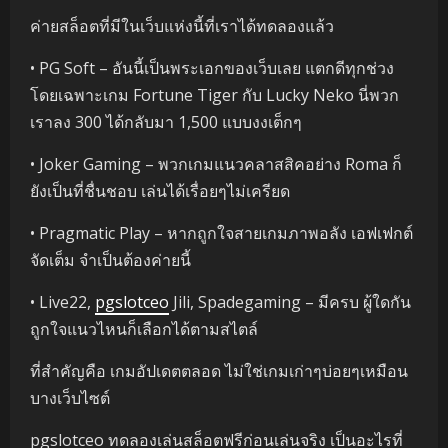
ค่ายสล็อตที่มีในเว็บแห่งนี้ที่เราได้ทดลองแล้ว
• PG Soft – อันนี้เป็นพระเอกของเว็บเลย แตกดีทุกช่วง
โดยเฉพาะเกม Fortune Tiger กับ Lucky Neko นี่พวก
เราลง 300 ได้กลับมา 1,500 แบบงงเต็กๆ
• Joker Gaming – พวกเกมแนวคลาสสิคอย่าง Roma ก็
ยังเป็นที่ชื่นชอบ เล่นได้เรื่อยๆไม่เครียด
• Pragmatic Play – หากถูกใจสายเกมภาพอลัง เอฟเฟกต์
จัดเต็ม จำเป็นต้องค่ายนี้
• Live22,
pgslotceo
Jili, Spadegaming – มีครบ ผู้ใดกัน
ถูกใจแนวไหนก็เลือกได้ตามสไตล์
ที่สำคัญคือ เกมอัปเดตตลอด ไม่ใช่เกมเก่าๆบ่อยๆเหมือน
บางเว็บไซต์
pgslotceo ทดลองเล่นสล็อตฟรีก่อนเล่นจริง เป็นอะไรที่